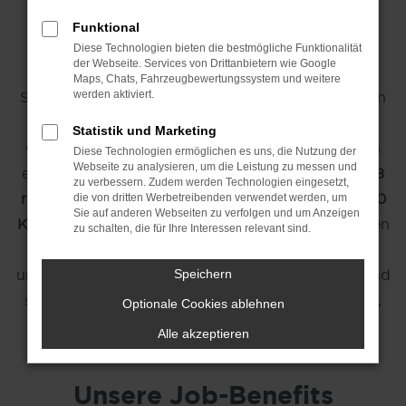
bei maz/mein-
Funktional
autozentrum.de
Diese Technologien bieten die bestmögliche Funktionalität
der Webseite. Services von Drittanbietern wie Google
Maps, Chats, Fahrzeugbewertungssystem und weitere
Sie suchen eine neue berufliche Herausforderung in
werden aktiviert.
der Automobilbranche? Die
mein-autozentrum-
Statistik und Marketing
Gruppe
bietet Ihnen vielseitige Karrierechancen in
Diese Technologien ermöglichen es uns, die Nutzung der
Webseite zu analysieren, um die Leistung zu messen und
einem der führenden Autohäuser der Region. Mit
8
zu verbessern. Zudem werden Technologien eingesetzt,
renommierten Marken, 14 Standorten und rund 620
die von dritten Werbetreibenden verwendet werden, um
Sie auf anderen Webseiten zu verfolgen und um Anzeigen
Kolleginnen und Kollegen
sind wir einer der größten
zu schalten, die für Ihre Interessen relevant sind.
Arbeitgeber in Uelzen, Lüneburg, Winsen (Luhe)
und Umgebung. Werden Sie Teil des
#mazTeam
und
Speichern
starten Sie Ihre Karriere bei uns – ob als Fachkraft,
Optionale Cookies ablehnen
Quereinsteiger oder Auszubildender.
Alle akzeptieren
Unsere Job-Benefits