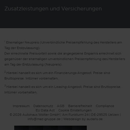
Zusatzleistungen und Versicherungen
1
Ehemaliger Neupreis (Unverbindliche Preisempfehlung des Herstellers am
Tag der Erstzulassung).
Der errechnete Preisvorteil sowie die angegebene Ersparnis errechnet sich
gegenüber der ehemaligen unverbindlichen Preisempfehlung des Herstellers
am Tag der Erstzulassung (Neupreis).
2
Hierbei handelt es sich um ein Finanzierungs-Angebot. Preise sind
Bruttopreise. Irrtümer vorbehalten.
3
Hierbei handelt es sich um ein Leasing-Angebot. Preise sind Bruttopreise.
Irrtümer vorbehalten.
Impressum
Datenschutz
AGB
Barrierefreiheit
Compliance
EU Data Act
Cookie Einstellungen
© 2026 Autohaus Wolter GmbH | Am Funkturm 24 | DE-29525 Uelzen |
info@maz-gruppe.de |
Webdesign by audaris.de