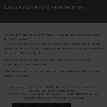
Zusatzleistungen und Versicherungen
1
Ehemaliger Neupreis (Unverbindliche Preisempfehlung des Herstellers am
Tag der Erstzulassung).
Der errechnete Preisvorteil sowie die angegebene Ersparnis errechnet sich
gegenüber der ehemaligen unverbindlichen Preisempfehlung des Herstellers
am Tag der Erstzulassung (Neupreis).
2
Hierbei handelt es sich um ein Finanzierungs-Angebot. Preise sind
Bruttopreise. Irrtümer vorbehalten.
3
Hierbei handelt es sich um ein Leasing-Angebot. Preise sind Bruttopreise.
Irrtümer vorbehalten.
Impressum
Datenschutz
AGB
Barrierefreiheit
Compliance
EU Data Act
Cookie Einstellungen
© 2026 Autohaus Wolter GmbH | Am Funkturm 24 | DE-29525 Uelzen |
info@maz-gruppe.de |
Webdesign by audaris.de