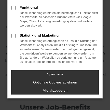
bei maz/mein-
Funktional
autozentrum.de
Diese Technologien bieten die bestmögliche Funktionalität
der Webseite. Services von Drittanbietern wie Google
Maps, Chats, Fahrzeugbewertungssystem und weitere
Sie suchen eine neue berufliche Herausforderung in
werden aktiviert.
der Automobilbranche? Die
mein-autozentrum-
Statistik und Marketing
Gruppe
bietet Ihnen vielseitige Karrierechancen in
Diese Technologien ermöglichen es uns, die Nutzung der
Webseite zu analysieren, um die Leistung zu messen und
einem der führenden Autohäuser der Region. Mit
8
zu verbessern. Zudem werden Technologien eingesetzt,
renommierten Marken, 14 Standorten und rund 620
die von dritten Werbetreibenden verwendet werden, um
Sie auf anderen Webseiten zu verfolgen und um Anzeigen
Kolleginnen und Kollegen
sind wir einer der größten
zu schalten, die für Ihre Interessen relevant sind.
Arbeitgeber in Uelzen, Lüneburg, Winsen (Luhe)
und Umgebung. Werden Sie Teil des
#mazTeam
und
Speichern
starten Sie Ihre Karriere bei uns – ob als Fachkraft,
Optionale Cookies ablehnen
Quereinsteiger oder Auszubildender.
Alle akzeptieren
Unsere Job-Benefits