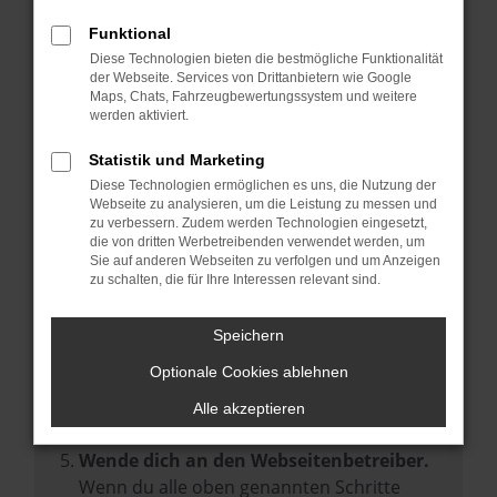
Prüfe deine Browsererweiterungen.
Manche Erweiterungen, wie Werbeblocker,
Funktional
können das Laden bestimmter Seiten
Diese Technologien bieten die bestmögliche Funktionalität
der Webseite. Services von Drittanbietern wie Google
verhindern. Funktioniert die Seite in einem
Maps, Chats, Fahrzeugbewertungssystem und weitere
anderen Browser oder in einem privaten
werden aktiviert.
Fenster?
Statistik und Marketing
Starte dein Gerät neu.
Diese Technologien ermöglichen es uns, die Nutzung der
Das kann manchmal helfen,
Webseite zu analysieren, um die Leistung zu messen und
zu verbessern. Zudem werden Technologien eingesetzt,
vorübergehende Probleme zu beheben.
die von dritten Werbetreibenden verwendet werden, um
Stelle sicher, dass dein Browser und dein
Sie auf anderen Webseiten zu verfolgen und um Anzeigen
zu schalten, die für Ihre Interessen relevant sind.
Betriebssystem auf dem neuesten Stand
sind.
Speichern
Veraltete Software birgt nicht nur ein
Sicherheitsrisiko, sondern kann auch dazu
Optionale Cookies ablehnen
führen, dass bestimmte Funktionen nicht
Alle akzeptieren
mehr unterstützt werden.
Wende dich an den Webseitenbetreiber.
Wenn du alle oben genannten Schritte