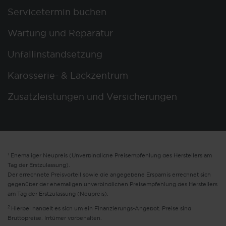
Servicetermin buchen
Wartung und Reparatur
Unfallinstandsetzung
Karosserie- & Lackzentrum
Zusatzleistungen und Versicherungen
1
Ehemaliger Neupreis (Unverbindliche Preisempfehlung des Herstellers am
Tag der Erstzulassung).
Der errechnete Preisvorteil sowie die angegebene Ersparnis errechnet sich
gegenüber der ehemaligen unverbindlichen Preisempfehlung des Herstellers
am Tag der Erstzulassung (Neupreis).
2
Hierbei handelt es sich um ein Finanzierungs-Angebot. Preise sind
Bruttopreise. Irrtümer vorbehalten.