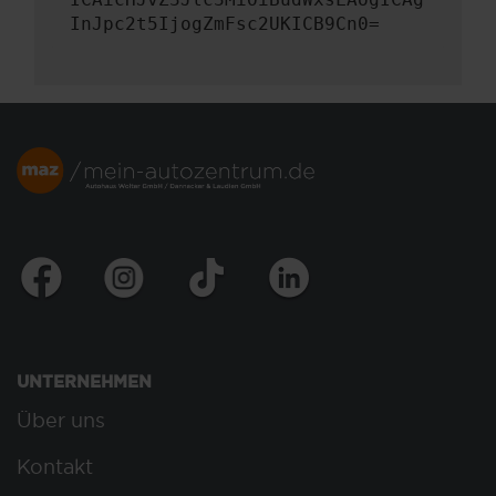
InJpc2t5IjogZmFsc2UKICB9Cn0=
UNTERNEHMEN
Über uns
Kontakt