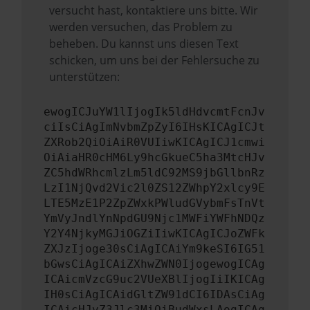
versucht hast, kontaktiere uns bitte. Wir
werden versuchen, das Problem zu
beheben. Du kannst uns diesen Text
schicken, um uns bei der Fehlersuche zu
unterstützen:
ewogICJuYW1lIjogIk5ldHdvcmtFcnJv
ciIsCiAgImNvbmZpZyI6IHsKICAgICJt
ZXRob2QiOiAiR0VUIiwKICAgICJ1cmwi
OiAiaHR0cHM6Ly9hcGkueC5ha3MtcHJv
ZC5hdWRhcmlzLm5ldC92MS9jbGllbnRz
LzI1NjQvd2Vic2l0ZS12ZWhpY2xlcy9E
LTE5MzE1P2ZpZWxkPWludGVybmFsTnVt
YmVyJndlYnNpdGU9Njc1MWFiYWFhNDQz
Y2Y4NjkyMGJiOGZiIiwKICAgICJoZWFk
ZXJzIjoge30sCiAgICAiYm9keSI6IG51
bGwsCiAgICAiZXhwZWN0IjogewogICAg
ICAicmVzcG9uc2VUeXBlIjogIiIKICAg
IH0sCiAgICAidGltZW91dCI6IDAsCiAg
ICAicHJvZ3Jlc3MiOiBudWxsLAogICAg