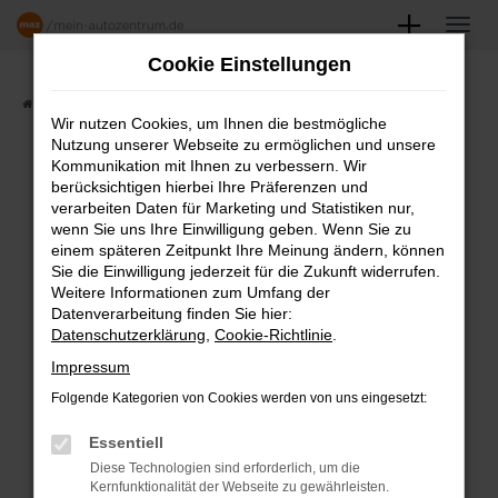
Zum
Hauptinhalt
Cookie Einstellungen
springen
Startseite
Angebote
Fahrzeugmarkt
Wir nutzen Cookies, um Ihnen die bestmögliche
Nutzung unserer Webseite zu ermöglichen und unsere
FAHRZEUGSHOWROOM
Kommunikation mit Ihnen zu verbessern. Wir
berücksichtigen hierbei Ihre Präferenzen und
verarbeiten Daten für Marketing und Statistiken nur,
wenn Sie uns Ihre Einwilligung geben. Wenn Sie zu
einem späteren Zeitpunkt Ihre Meinung ändern, können
Fehler: Network Error
Sie die Einwilligung jederzeit für die Zukunft widerrufen.
Weitere Informationen zum Umfang der
Beim Laden ist ein Fehler aufgetreten.
Datenverarbeitung finden Sie hier:
Datenschutzerklärung
,
Cookie-Richtlinie
.
Hier sind ein paar Tipps, die dir helfen können:
Impressum
Überprüfe deine Firewall und deine
Folgende Kategorien von Cookies werden von uns eingesetzt:
Internetverbindung.
Laden andere Webseiten, zum Beispiel
Essentiell
deine Suchmaschine?
Diese Technologien sind erforderlich, um die
Kernfunktionalität der Webseite zu gewährleisten.