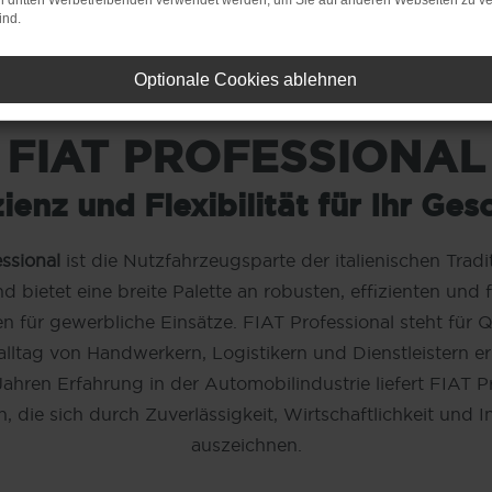
on dritten Werbetreibenden verwendet werden, um Sie auf anderen Webseiten zu ve
ind.
Optionale Cookies ablehnen
FIAT PROFESSIONAL
zienz und Flexibilität für Ihr Ges
ssional
ist die Nutzfahrzeugsparte der italienischen Trad
d bietet eine breite Palette an robusten, effizienten und f
 für gewerbliche Einsätze. FIAT Professional steht für Qu
lltag von Handwerkern, Logistikern und Dienstleistern erl
ahren Erfahrung in der Automobilindustrie liefert FIAT P
 die sich durch Zuverlässigkeit, Wirtschaftlichkeit und 
auszeichnen.