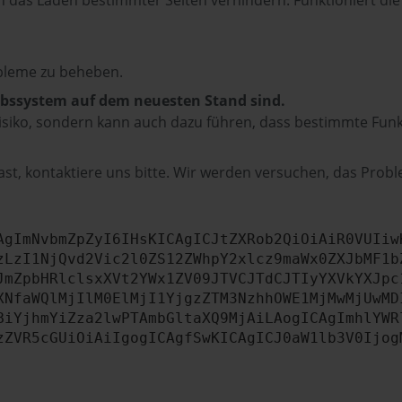
das Laden bestimmter Seiten verhindern. Funktioniert die
bleme zu beheben.
iebssystem auf dem neuesten Stand sind.
tsrisiko, sondern kann auch dazu führen, dass bestimmte Fun
st, kontaktiere uns bitte. Wir werden versuchen, das Prob
AgImNvbmZpZyI6IHsKICAgICJtZXRob2QiOiAiR0VUIiw
zLzI1NjQvd2Vic2l0ZS12ZWhpY2xlcz9maWx0ZXJbMF1b
JmZpbHRlclsxXVt2YWx1ZV09JTVCJTdCJTIyYXVkYXJpc
XNfaWQlMjIlM0ElMjI1YjgzZTM3NzhhOWE1MjMwMjUwMD
BiYjhmYiZza2lwPTAmbGltaXQ9MjAiLAogICAgImhlYWR
zZVR5cGUiOiAiIgogICAgfSwKICAgICJ0aW1lb3V0Ijog