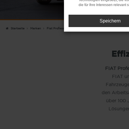
Technologien eingesetzt, die v
die für Ihre Interessen relevant s
Speichern
Startseite
Marken
Fiat Professional
Effi
FIAT Profe
FIAT un
Fahrzeugen
den Arbeitsa
über 100 J
Lösungen,