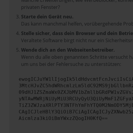
Manche Erweiterungen, wie Werbeblocker, können 
privaten Fenster?
Starte dein Gerät neu.
Das kann manchmal helfen, vorübergehende Pro
Stelle sicher, dass dein Browser und dein Betr
Veraltete Software birgt nicht nur ein Sicherhei
Wende dich an den Webseitenbetreiber.
Wenn du alle oben genannten Schritte versucht ha
um uns bei der Fehlersuche zu unterstützen:
ewogICJuYW1lIjogIk5ldHdvcmtFcnJvciIsCi
3MtcHJvZC5hdWRhcmlzLm5ldC92MS9jbGllbnR
09dHJ1ZSZmaWx0ZXJbMV1bZmllbGRdPW1vZGVs
yNTAwMWRjNiUyMiU3RCUyQyU3QiUyMmF1ZGFya
TiZ3ZWJzaXRlPTY3NTFhYmFhYTQ0M2NmODY5Mj
CAgICJleHBlY3QiOiB7CiAgICAgICJyZXNwb25
Aicmlza3kiOiBmYWxzZQogIH0KfQ==