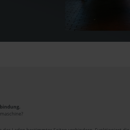
rbindung.
hmaschine?