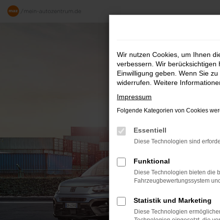
Zum
Hauptinhalt
springen
Wir nutzen Cookies, um Ihnen d
verbessern. Wir berücksichtigen 
Einwilligung geben. Wenn Sie zu 
widerrufen. Weitere Information
Impressum
Folgende Kategorien von Cookies werd
Essentiell
Diese Technologien sind erforde
Funktional
Diese Technologien bieten die b
Fahrzeugbewertungssystem und w
Statistik und Marketing
Diese Technologien ermöglichen