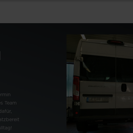
N
ermin
es Team
dafür,
atzbereit
lltag!