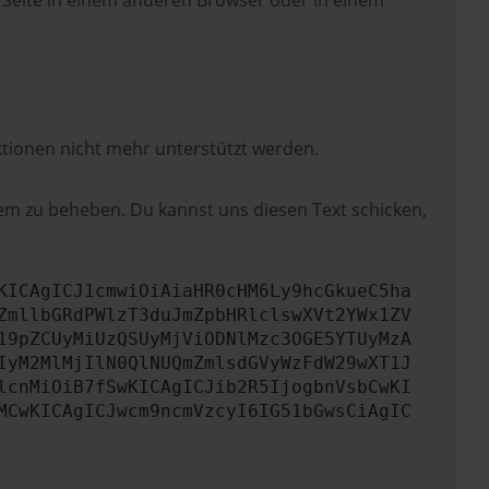
 Seite in einem anderen Browser oder in einem
ktionen nicht mehr unterstützt werden.
lem zu beheben. Du kannst uns diesen Text schicken,
KICAgICJ1cmwiOiAiaHR0cHM6Ly9hcGkueC5ha
ZmllbGRdPWlzT3duJmZpbHRlclswXVt2YWx1ZV
19pZCUyMiUzQSUyMjViODNlMzc3OGE5YTUyMzA
IyM2MlMjIlN0QlNUQmZmlsdGVyWzFdW29wXT1J
lcnMiOiB7fSwKICAgICJib2R5IjogbnVsbCwKI
MCwKICAgICJwcm9ncmVzcyI6IG51bGwsCiAgIC