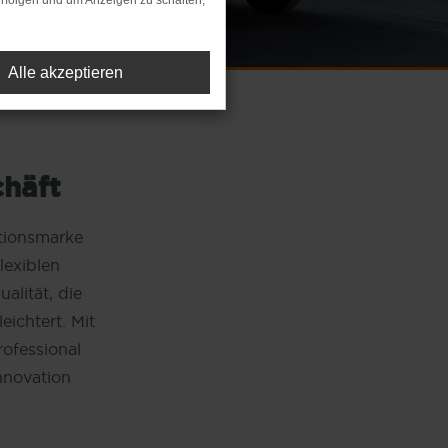
rfolgen und um Anzeigen zu schalten,
Alle akzeptieren
chäft
itionsmarke
lexiblen
alität, die
eichtert. Mit
rofessional
Innovation