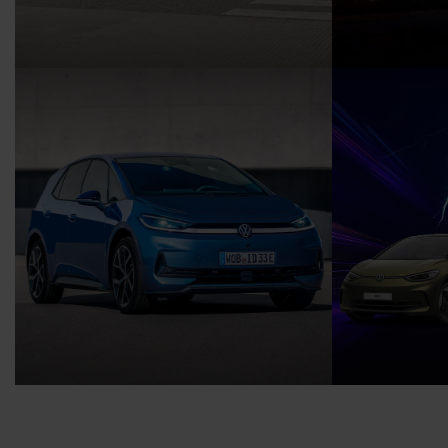
Der LEAPMOTOR C10 - ab
Der neue 
274,- € mtl. leasen
79,-€ mtl. 
Energieverbrauch in kWh/100 km, kombiniert:
Energieverbrauc
18,5. CO₂ Emission in g/km, kombiniert: 0;
13,8. CO₂ Emissi
CO₂-Klasse A. Elektrische Reichweite 425 km.
CO₂-Klasse A.
Der ID.3 Neo - ab 199,- € mtl.
Elektrofö