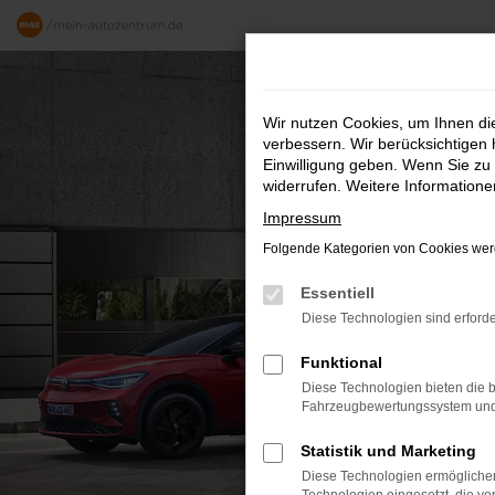
Zum
Hauptinhalt
springen
Wir nutzen Cookies, um Ihnen d
verbessern. Wir berücksichtigen 
Einwilligung geben. Wenn Sie zu 
widerrufen. Weitere Information
Impressum
Folgende Kategorien von Cookies werd
Essentiell
Diese Technologien sind erforde
Funktional
Diese Technologien bieten die b
Fahrzeugbewertungssystem und w
Statistik und Marketing
Diese Technologien ermöglichen