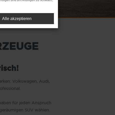
rfolgen und um Anzeigen zu schalten,
Alle akzeptieren
RZEUGE
risch!
arken: Volkswagen, Audi,
fessional.
 haben für jeden Anspruch
m geräumigen SUV wählen.