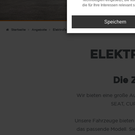
Technologien eingesetzt, die v
die für Ihre Interessen relevant s
Speichern
Startseite
Angebote
Elektrofahrzeuge
ELEKT
Die Z
Wir bieten eine große A
SEAT, CUP
Unsere Fahrzeuge bieten 
das passende Modell. Si