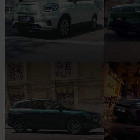
Der LEAPMOTOR T03 - ab
Der LEAP
69,- € mtl. leasen
145,- € mtl
Energieverbrauch in kWh/100 km, kombiniert:
Energieverbrauc
16,3. CO₂ Emission in g/km, kombiniert: 0;
15,5. CO₂ Emissi
CO₂-Klasse A. Elektrische Reichweite 265 km.
CO₂-Klasse A. El