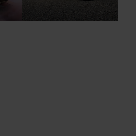
tro -
Der Audi Q6 e-tron - ab 399,-
€ netto mtl. leasen
mbiniert:
Stromverbrauch kombiniert: 15,9 kWh/100 km;
t: 0;
CO₂-Emissionen kombiniert: 0 g/km; CO₂-
e 320 km.
Klasse kombiniert: A.