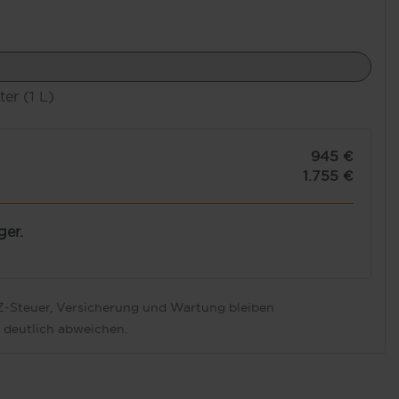
ter (1 L)
945 €
1.755 €
ger.
FZ-Steuer, Versicherung und Wartung bleiben
 deutlich abweichen.