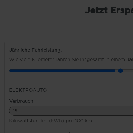
leasen
Jetzt Ersp
Energieverbrauch in kWh/100 km, kombiniert:
14,0; CO₂ Emission in g/km, kombiniert: 0.
CO₂-Klasse: A.
Jährliche Fahrleistung:
Wie viele Kilometer fahren Sie insgesamt in einem Ja
ELEKTROAUTO
Verbrauch:
Kilowattstunden (kWh) pro 100 km