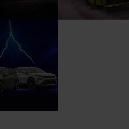
CUPRA Raval - ab
FIAT Grande Panda Elek
leasen!
ab 79,- € mtl. leasen
h in kWh/100 km, kombiniert:
Energieverbrauch in kWh/100 km, ko
on in g/km, kombiniert: 0;
16,8. CO₂ Emission in g/km, kombinier
CO₂-Klasse A. Elektrische Reichweit
rderung 2026