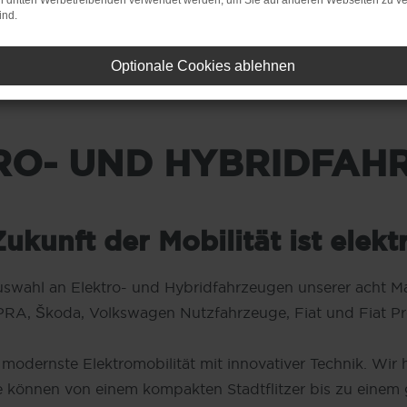
on dritten Werbetreibenden verwendet werden, um Sie auf anderen Webseiten zu ve
ind.
Optionale Cookies ablehnen
RO- UND HYBRIDFAH
ukunft der Mobilität ist elekt
uswahl an Elektro- und Hybridfahrzeugen unserer acht M
RA, Škoda, Volkswagen Nutzfahrzeuge, Fiat und Fiat Pro
modernste Elektromobilität mit innovativer Technik. Wir
e können von einem kompakten Stadtflitzer bis zu eine