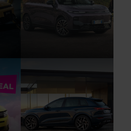
 ab
Der LEAPMOTOR B10 - ab
215,- € mtl. leasen
mbiniert:
Energieverbrauch in kWh/100 km, kombiniert:
t: 0;
17,2. CO₂ Emission in g/km, kombiniert: 0;
e 401km.
CO₂-Klasse A. Elektrische Reichweite 361 km.