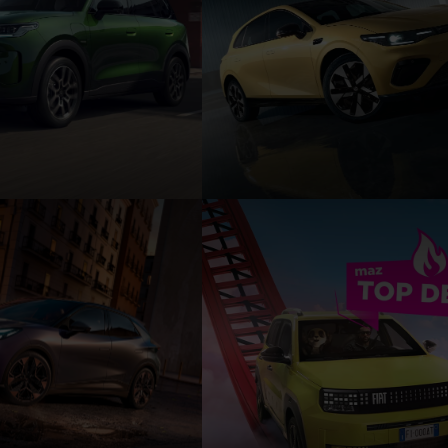
MOTOR B03X - ab
Der LEAPMOTOR B05 -
. leasen
179,- € mtl. leasen
h in kWh/100 km, kombiniert:
Energieverbrauch in kWh/100 km, ko
on in g/km, kombiniert: 0;
15,8. CO₂ Emission in g/km, kombinier
ektrische Reichweite 292 km.
CO₂-Klasse A. Elektrische Reichweit