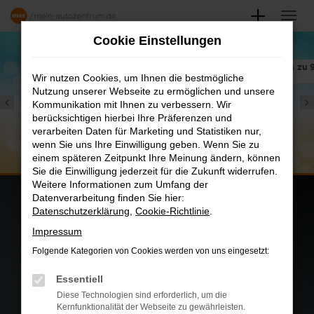
Zum
Hauptinhalt
Cookie Einstellungen
springen
nne. SUV!
 bis zu 7.777,-€ für den T-Roc oder bis zu 9.999,-€
Wir nutzen Cookies, um Ihnen die bestmögliche
Nutzung unserer Webseite zu ermöglichen und unsere
Kommunikation mit Ihnen zu verbessern. Wir
berücksichtigen hierbei Ihre Präferenzen und
05.09. bis 26.0
verarbeiten Daten für Marketing und Statistiken nur,
wenn Sie uns Ihre Einwilligung geben. Wenn Sie zu
einem späteren Zeitpunkt Ihre Meinung ändern, können
Sie die Einwilligung jederzeit für die Zukunft widerrufen.
Weitere Informationen zum Umfang der
Datenverarbeitung finden Sie hier:
Datenschutzerklärung
,
Cookie-Richtlinie
.
FAHRZEUGSUCHE
Impressum
Folgende Kategorien von Cookies werden von uns eingesetzt:
Essentiell
Diese Technologien sind erforderlich, um die
Kernfunktionalität der Webseite zu gewährleisten.