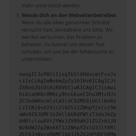
mehr unterstützt werden.
Wende dich an den Webseitenbetreiber.
Wenn du alle oben genannten Schritte
versucht hast, kontaktiere uns bitte. Wir
werden versuchen, das Problem zu
beheben. Du kannst uns diesen Text
schicken, um uns bei der Fehlersuche zu
unterstützen:
ewogICJuYW1lIjogIk5ldHdvcmtFcnJv
ciIsCiAgImNvbmZpZyI6IHsKICAgICJt
ZXRob2QiOiAiR0VUIiwKICAgICJ1cmwi
OiAiaHR0cHM6Ly9hcGkueC5ha3MtcHJv
ZC5hdWRhcmlzLm5ldC92MS9jbGllbnRz
LzI1NjQvd2Vic2l0ZS12ZWhpY2xlcz9m
aWx0ZXJbMF1bZmllbGRdPWlzT3duJmZp
bHRlclswXVt2YWx1ZV09dHJ1ZSZzb3J0
WzBdW2ZpZWxkXT12ZWhpY2xlQ3JlYXRl
ZEF0JnNvcnRbMF1bb3JkZXJdPURFU0Mm