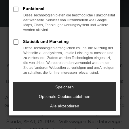
Funktional
Diese Technologien bieten die bestmögliche Funktionalität
der Webseite. Services von Drittanbietern wie Google
Maps, Chats, Fahrzeugbewertungssystem und weitere
werden aktiviert.
Statistik und Marketing
MAZ / MEIN-AUTOZENTRUM.DE
Diese Technologien ermöglichen es uns, die Nutzung der
Webseite zu analysieren, um die Leistung zu messen und
zu verbessern. Zudem werden Technologien eingesetzt,
die von dritten Werbetreibenden verwendet werden, um
Willkommen bei maz/mein-autozentrum.de – Ihrem
Sie auf anderen Webseiten zu verfolgen und um Anzeigen
kompetenten Partner für Mobilität. Unsere
zu schalten, die für Ihre Interessen relevant sind.
Unternehmensgruppe, bestehend aus der Autohaus
Speichern
Wolter GmbH, Dannacker & Laudien GmbH,
Optionale Cookies ablehnen
Autohaus Könecke M&M GmbH und Autohaus Niber
GmbH, bietet Ihnen eine breite Auswahl an Neu- und
Alle akzeptieren
Gebrauchtwagen der Marken Volkswagen, Audi,
Škoda, SEAT, CUPRA , Volkswagen Nutzfahrzeuge,