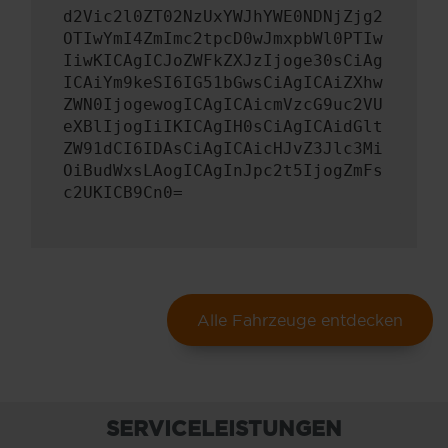
d2Vic2l0ZT02NzUxYWJhYWE0NDNjZjg2
OTIwYmI4ZmImc2tpcD0wJmxpbWl0PTIw
IiwKICAgICJoZWFkZXJzIjoge30sCiAg
ICAiYm9keSI6IG51bGwsCiAgICAiZXhw
ZWN0IjogewogICAgICAicmVzcG9uc2VU
eXBlIjogIiIKICAgIH0sCiAgICAidGlt
ZW91dCI6IDAsCiAgICAicHJvZ3Jlc3Mi
OiBudWxsLAogICAgInJpc2t5IjogZmFs
c2UKICB9Cn0=
Alle Fahrzeuge entdecken
SERVICELEISTUNGEN