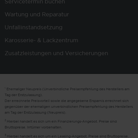
Servicetermin buchen
Wartung und Reparatur
Unfallinstandsetzung
Karosserie- & Lackzentrum
Zusatzleistungen und Versicherungen
1
Ehemaliger Neupreis (Unverbindliche Preisempfehlung des Herstellers am
Tag der Erstzulassung).
Der errechnete Preisvorteil sowie die angegebene Ersparnis errechnet sich
gegenüber der ehemaligen unverbindlichen Preisempfehlung des Herstellers
am Tag der Erstzulassung (Neupreis).
2
Hierbei handelt es sich um ein Finanzierungs-Angebot. Preise sind
Bruttopreise. Irrtümer vorbehalten.
3
Hierbei handelt es sich um ein Leasing-Angebot. Preise sind Bruttopreise.