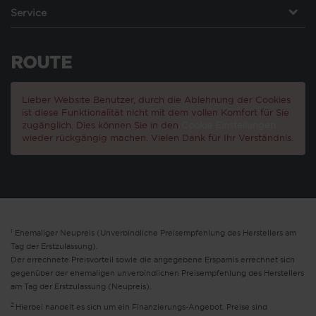
Service
ROUTE
Lieber Website Benutzer, durch die Ablehnung der Cookies
ist diese Funktionalität nicht mit dem vollen Komfort für Sie
zugänglich. Dies können Sie in den
Cookie Einstellungen
wieder rückgängig machen. Vielen Dank für Ihr Verständnis.
1
Ehemaliger Neupreis (Unverbindliche Preisempfehlung des Herstellers am
Tag der Erstzulassung).
Der errechnete Preisvorteil sowie die angegebene Ersparnis errechnet sich
gegenüber der ehemaligen unverbindlichen Preisempfehlung des Herstellers
am Tag der Erstzulassung (Neupreis).
2
Hierbei handelt es sich um ein Finanzierungs-Angebot. Preise sind