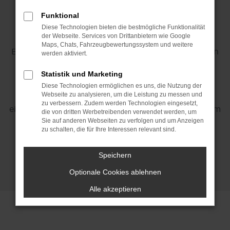
GEBRAUCHTWAGEN
Funktional
Diese Technologien bieten die bestmögliche Funktionalität
Willkommen bei
M&M Automobile Celle
, Ihrem
der Webseite. Services von Drittanbietern wie Google
Maps, Chats, Fahrzeugbewertungssystem und weitere
Experten für
ŠKODA Neu- und Gebrauchtwagen
in
werden aktiviert.
der Region. Mit einer
700 m² großen
Statistik und Marketing
Ausstellungshalle
und einer großzügigen
Diese Technologien ermöglichen es uns, die Nutzung der
Außenfläche von über 2.000 m²
bieten wir Ihnen
Webseite zu analysieren, um die Leistung zu messen und
zu verbessern. Zudem werden Technologien eingesetzt,
eine beeindruckende Auswahl an Fahrzeugen – vom
die von dritten Werbetreibenden verwendet werden, um
Sie auf anderen Webseiten zu verfolgen und um Anzeigen
Stadtflitzer bis zum geräumigen Familien-SUV.
zu schalten, die für Ihre Interessen relevant sind.
Speichern
Servicetermin vereinbaren
Optionale Cookies ablehnen
Kontakt & Öffnungszeiten
Alle akzeptieren