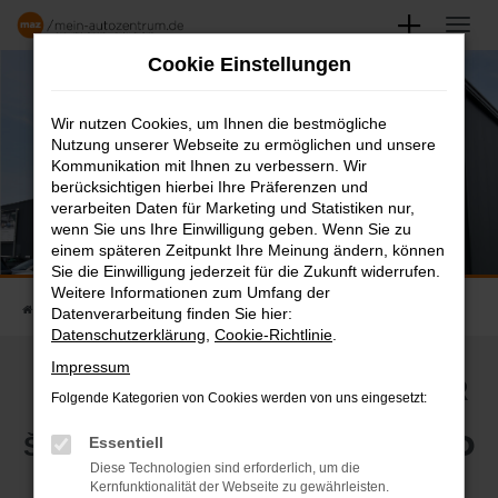
Zum
Hauptinhalt
Cookie Einstellungen
springen
AUTOHAUS KÖNECKE M&M GMBH
Standort M&M Automobile Celle
Wir nutzen Cookies, um Ihnen die bestmögliche
Nutzung unserer Webseite zu ermöglichen und unsere
Kommunikation mit Ihnen zu verbessern. Wir
berücksichtigen hierbei Ihre Präferenzen und
verarbeiten Daten für Marketing und Statistiken nur,
wenn Sie uns Ihre Einwilligung geben. Wenn Sie zu
einem späteren Zeitpunkt Ihre Meinung ändern, können
Sie die Einwilligung jederzeit für die Zukunft widerrufen.
Weitere Informationen zum Umfang der
Startseite
Standorte
M&M Automobile Celle
Datenverarbeitung finden Sie hier:
Datenschutzerklärung
,
Cookie-Richtlinie
.
Impressum
M&M AUTOMOBILE CELLE – IHR
Folgende Kategorien von Cookies werden von uns eingesetzt:
ŠKODA PARTNER FÜR NEU- UND
Essentiell
Diese Technologien sind erforderlich, um die
Kernfunktionalität der Webseite zu gewährleisten.