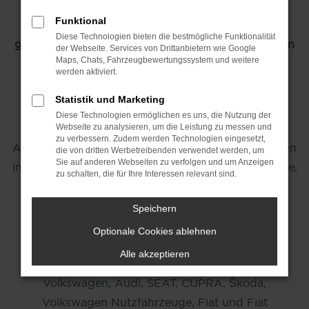
Funktional
maz/mein-autozentrum.de, auch maz-Gruppe
Diese Technologien bieten die bestmögliche Funktionalität
genannt, ist Ihr zuverlässiger Partner für Mobilität in
der Webseite. Services von Drittanbietern wie Google
Maps, Chats, Fahrzeugbewertungssystem und weitere
der Lüneburger Heide in Niedersachsen.
werden aktiviert.
Unsere Gruppe besteht aus den Unternehmen
Statistik und Marketing
Autohaus Wolter GmbH, Dannacker & Laudien
Diese Technologien ermöglichen es uns, die Nutzung der
GmbH, Autohaus Könecke M&M GmbH und
Webseite zu analysieren, um die Leistung zu messen und
zu verbessern. Zudem werden Technologien eingesetzt,
Autohaus Niber GmbH. Mit insgesamt 14 Standorten
die von dritten Werbetreibenden verwendet werden, um
Sie auf anderen Webseiten zu verfolgen und um Anzeigen
in Uelzen, Lüneburg, Winsen (Luhe), Maschen, Celle,
zu schalten, die für Ihre Interessen relevant sind.
Wittingen, Lüchow und Bad Bevensen bieten wir
unseren Kunden eine umfassende Auswahl an
Speichern
Fahrzeugen und Serviceleistungen.
Optionale Cookies ablehnen
Alle akzeptieren
Wir vertreiben die acht führenden Automarken:
Volkswagen, Audi, SEAT, CUPRA, Škoda,
Volkswagen Nutzfahrzeuge, Fiat und Fiat