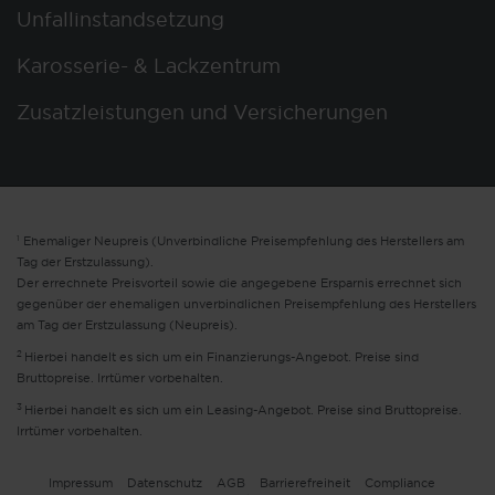
Unfallinstandsetzung
Karosserie- & Lackzentrum
Zusatzleistungen und Versicherungen
1
Ehemaliger Neupreis (Unverbindliche Preisempfehlung des Herstellers am
Tag der Erstzulassung).
Der errechnete Preisvorteil sowie die angegebene Ersparnis errechnet sich
gegenüber der ehemaligen unverbindlichen Preisempfehlung des Herstellers
am Tag der Erstzulassung (Neupreis).
2
Hierbei handelt es sich um ein Finanzierungs-Angebot. Preise sind
Bruttopreise. Irrtümer vorbehalten.
3
Hierbei handelt es sich um ein Leasing-Angebot. Preise sind Bruttopreise.
Irrtümer vorbehalten.
Impressum
Datenschutz
AGB
Barrierefreiheit
Compliance