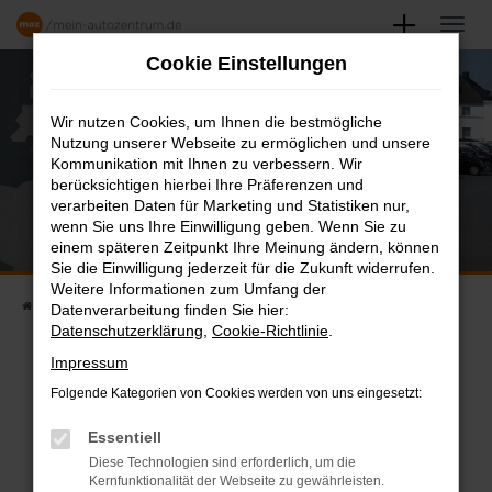
Zum
Hauptinhalt
Cookie Einstellungen
springen
Wir nutzen Cookies, um Ihnen die bestmögliche
Nutzung unserer Webseite zu ermöglichen und unsere
Kommunikation mit Ihnen zu verbessern. Wir
berücksichtigen hierbei Ihre Präferenzen und
verarbeiten Daten für Marketing und Statistiken nur,
wenn Sie uns Ihre Einwilligung geben. Wenn Sie zu
einem späteren Zeitpunkt Ihre Meinung ändern, können
Sie die Einwilligung jederzeit für die Zukunft widerrufen.
Weitere Informationen zum Umfang der
Startseite
Unternehmen
Über uns
Datenverarbeitung finden Sie hier:
Datenschutzerklärung
,
Cookie-Richtlinie
.
ÜBER MAZ/MEIN-
Impressum
Folgende Kategorien von Cookies werden von uns eingesetzt:
AUTOZENTRUM.DE –
Essentiell
IHR PARTNER FÜR MOBILITÄT
Diese Technologien sind erforderlich, um die
Kernfunktionalität der Webseite zu gewährleisten.