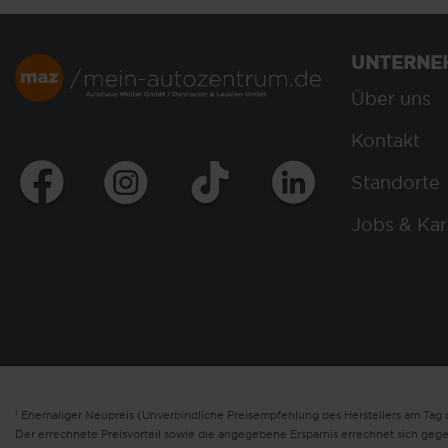
UNTERNE
Über uns
Kontakt
Standorte
Jobs & Kar
1
Ehemaliger Neupreis (Unverbindliche Preisempfehlung des Herstellers am Tag d
Der errechnete Preisvorteil sowie die angegebene Ersparnis errechnet sich geg