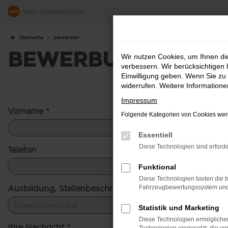
Zum
Hauptinhalt
springen
Startseite
bewerben
BEWERBUNG BEI M
Wir nutzen Cookies, um Ihnen d
verbessern. Wir berücksichtigen 
Einwilligung geben. Wenn Sie zu 
widerrufen. Weitere Information
Impressum
Vorname
*
Folgende Kategorien von Cookies werd
Essentiell
Diese Technologien sind erforde
Telefon
Funktional
Diese Technologien bieten die b
Ausbildung, Stellenbeschreibung, Projektarbeit oder 
Fahrzeugbewertungssystem und w
Statistik und Marketing
Diese Technologien ermöglichen
Ihre Nachricht
*