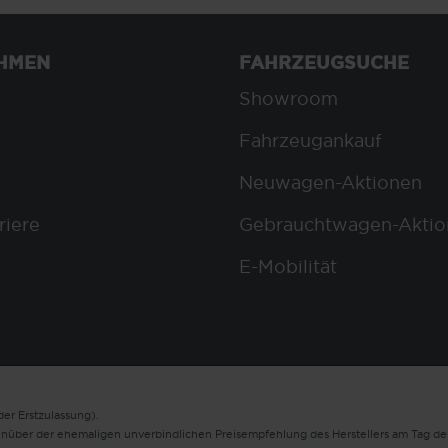
HMEN
FAHRZEUGSUCHE
Showroom
Fahrzeugankauf
Neuwagen-Aktionen
riere
Gebrauchtwagen-Aktio
E-Mobilität
er Erstzulassung).
enüber der ehemaligen unverbindlichen Preisempfehlung des Herstellers am Tag der