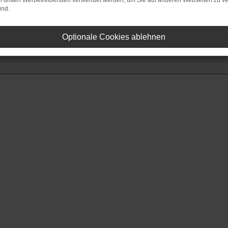
on dritten Werbetreibenden verwendet werden, um Sie auf anderen Webseiten zu ve
ind.
Optionale Cookies ablehnen