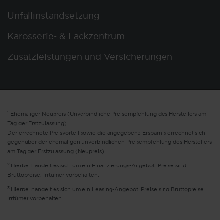
Unfallinstandsetzung
Karosserie- & Lackzentrum
Zusatzleistungen und Versicherungen
1
Ehemaliger Neupreis (Unverbindliche Preisempfehlung des Herstellers am
Tag der Erstzulassung).
Der errechnete Preisvorteil sowie die angegebene Ersparnis errechnet sich
gegenüber der ehemaligen unverbindlichen Preisempfehlung des Herstellers
am Tag der Erstzulassung (Neupreis).
2
Hierbei handelt es sich um ein Finanzierungs-Angebot. Preise sind
Bruttopreise. Irrtümer vorbehalten.
3
Hierbei handelt es sich um ein Leasing-Angebot. Preise sind Bruttopreise.
Irrtümer vorbehalten.