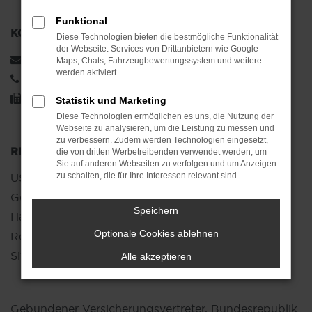
Funktional
KOMMUNIKATION:
Diese Technologien bieten die bestmögliche Funktionalität
der Webseite. Services von Drittanbietern wie Google
info@maz-gruppe.de
Maps, Chats, Fahrzeugbewertungssystem und weitere
werden aktiviert.
0581 / 8855 – 500
0581 / 8855 – 501
Statistik und Marketing
Diese Technologien ermöglichen es uns, die Nutzung der
Webseite zu analysieren, um die Leistung zu messen und
zu verbessern. Zudem werden Technologien eingesetzt,
RECHTLICHES:
die von dritten Werbetreibenden verwendet werden, um
Sie auf anderen Webseiten zu verfolgen und um Anzeigen
USt.-IdNr.: DE158984978
zu schalten, die für Ihre Interessen relevant sind.
Geschäftsführung: Achim Wolter, Christian
Speichern
Hackbarth, Laura Wolter, Sophie Wolter
Optionale Cookies ablehnen
Registernummer: HRB 120270
Sitz der Gesellschaft: Uelzen
Alle akzeptieren
Gebundener Versicherungsvertreter, Bundesrepublik