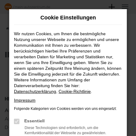
Zum
Hauptinhalt
Cookie Einstellungen
springen
Startseite
Impressum
Wir nutzen Cookies, um Ihnen die bestmögliche
Nutzung unserer Webseite zu ermöglichen und unsere
Kommunikation mit Ihnen zu verbessern. Wir
berücksichtigen hierbei Ihre Präferenzen und
IMPRESSUM
verarbeiten Daten für Marketing und Statistiken nur,
wenn Sie uns Ihre Einwilligung geben. Wenn Sie zu
einem späteren Zeitpunkt Ihre Meinung ändern, können
Sitz der Gesellschaften gemäß
Sie die Einwilligung jederzeit für die Zukunft widerrufen.
Weitere Informationen zum Umfang der
Handelsregister:
Datenverarbeitung finden Sie hier:
Datenschutzerklärung
,
Cookie-Richtlinie
.
HERAUSGEBER
Impressum
Folgende Kategorien von Cookies werden von uns eingesetzt:
Autohaus Wolter GmbH
Am Funkturm 24
Essentiell
D-29525 Uelzen
Diese Technologien sind erforderlich, um die
Kernfunktionalität der Webseite zu gewährleisten.