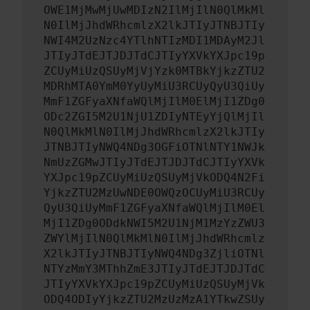
OWE1MjMwMjUwMDIzN2IlMjIlN0QlMkMl
N0IlMjJhdWRhcmlzX2lkJTIyJTNBJTIy
NWI4M2UzNzc4YTlhNTIzMDI1MDAyM2Jl
JTIyJTdEJTJDJTdCJTIyYXVkYXJpc19p
ZCUyMiUzQSUyMjVjYzk0MTBkYjkzZTU2
MDRhMTA0YmM0YyUyMiU3RCUyQyU3QiUy
MmF1ZGFyaXNfaWQlMjIlM0ElMjI1ZDg0
ODc2ZGI5M2U1NjU1ZDIyNTEyYjQlMjIl
N0QlMkMlN0IlMjJhdWRhcmlzX2lkJTIy
JTNBJTIyNWQ4NDg3OGFiOTNlNTY1NWJk
NmUzZGMwJTIyJTdEJTJDJTdCJTIyYXVk
YXJpc19pZCUyMiUzQSUyMjVkODQ4N2Fi
YjkzZTU2MzUwNDE0OWQzOCUyMiU3RCUy
QyU3QiUyMmF1ZGFyaXNfaWQlMjIlM0El
MjI1ZDg0ODdkNWI5M2U1NjM1MzYzZWU3
ZWYlMjIlN0QlMkMlN0IlMjJhdWRhcmlz
X2lkJTIyJTNBJTIyNWQ4NDg3ZjliOTNl
NTYzMmY3MThhZmE3JTIyJTdEJTJDJTdC
JTIyYXVkYXJpc19pZCUyMiUzQSUyMjVk
ODQ4ODIyYjkzZTU2MzUzMzA1YTkwZSUy