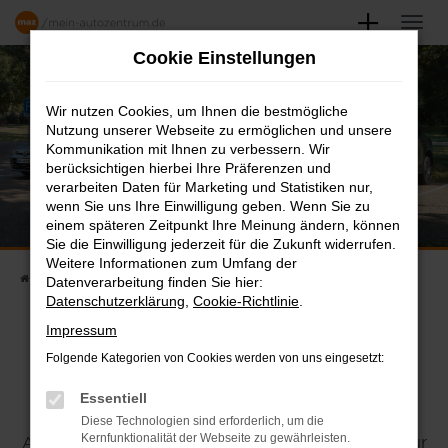
Zum
Hauptinhalt
Cookie Einstellungen
springen
Wir nutzen Cookies, um Ihnen die bestmögliche
Nutzung unserer Webseite zu ermöglichen und unsere
Kommunikation mit Ihnen zu verbessern. Wir
berücksichtigen hierbei Ihre Präferenzen und
verarbeiten Daten für Marketing und Statistiken nur,
wenn Sie uns Ihre Einwilligung geben. Wenn Sie zu
einem späteren Zeitpunkt Ihre Meinung ändern, können
Sie die Einwilligung jederzeit für die Zukunft widerrufen.
Weitere Informationen zum Umfang der
Startseite
Marken
Volkswagen
Datenverarbeitung finden Sie hier:
Datenschutzerklärung
,
Cookie-Richtlinie
.
VOLKSWAGEN
Impressum
Folgende Kategorien von Cookies werden von uns eingesetzt:
Innovation und Tradition vereint
Essentiell
Volkswagen ist eine der weltweit bekanntesten
Diese Technologien sind erforderlich, um die
Kernfunktionalität der Webseite zu gewährleisten.
Automobilmarken und steht seit über 80 Jahren für