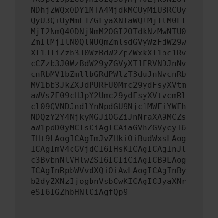
NDhjZWQxODY1MTA4MjdkMCUyMiU3RCUy
QyU3QiUyMmF1ZGFyaXNfaWQlMjIlM0El
MjI2NmQ4ODNjNmM2OGI2OTdkNzMwNTU0
ZmIlMjIlN0QlNUQmZmlsdGVyWzFdW29w
XT1JTiZzb3J0WzBdW2ZpZWxkXT1pc1Rv
cCZzb3J0WzBdW29yZGVyXT1ERVNDJnNv
cnRbMV1bZmllbGRdPWlzT3duJnNvcnRb
MV1bb3JkZXJdPURFU0Mmc29ydFsyXVtm
aWVsZF09cHJpY2Umc29ydFsyXVtvcmRl
cl09QVNDJndlYnNpdGU9Njc1MWFiYWFh
NDQzY2Y4NjkyMGJiOGZiJnNraXA9MCZs
aW1pdD0yMCIsCiAgICAiaGVhZGVycyI6
IHt9LAogICAgImJvZHkiOiBudWxsLAog
ICAgImV4cGVjdCI6IHsKICAgICAgInJl
c3BvbnNlVHlwZSI6ICIiCiAgICB9LAog
ICAgInRpbWVvdXQiOiAwLAogICAgInBy
b2dyZXNzIjogbnVsbCwKICAgICJyaXNr
eSI6IGZhbHNlCiAgfQp9