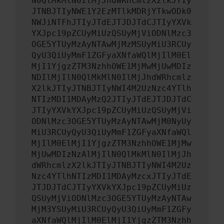
N0QlMkMlN0IlMjJhdWRhcmlzX2lkJTIy
JTNBJTIyNWE1Y2EzMTlkMDRjYTkwODk0
NWJiNTFhJTIyJTdEJTJDJTdCJTIyYXVk
YXJpc19pZCUyMiUzQSUyMjViODNlMzc3
OGE5YTUyMzAyNTAwMjMzMSUyMiU3RCUy
QyU3QiUyMmF1ZGFyaXNfaWQlMjIlM0El
MjI1YjgzZTM3NzhhOWE1MjMwMjUwMDIz
NDIlMjIlN0QlMkMlN0IlMjJhdWRhcmlz
X2lkJTIyJTNBJTIyNWI4M2UzNzc4YTlh
NTIzMDI1MDAyMzQ2JTIyJTdEJTJDJTdC
JTIyYXVkYXJpc19pZCUyMiUzQSUyMjVi
ODNlMzc3OGE5YTUyMzAyNTAwMjM0NyUy
MiU3RCUyQyU3QiUyMmF1ZGFyaXNfaWQl
MjIlM0ElMjI1YjgzZTM3NzhhOWE1MjMw
MjUwMDIzNzAlMjIlN0QlMkMlN0IlMjJh
dWRhcmlzX2lkJTIyJTNBJTIyNWI4M2Uz
Nzc4YTlhNTIzMDI1MDAyMzcxJTIyJTdE
JTJDJTdCJTIyYXVkYXJpc19pZCUyMiUz
QSUyMjViODNlMzc3OGE5YTUyMzAyNTAw
MjM3YSUyMiU3RCUyQyU3QiUyMmF1ZGFy
aXNfaWQlMjIlM0ElMjI1YjgzZTM3Nzhh