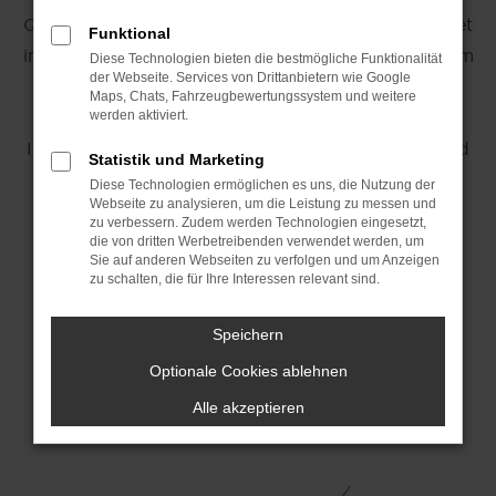
Qualität, Innovation und Zuverlässigkeit. Gegründet
Funktional
im Jahr 1937, entwickelte sich Volkswagen zu einem
Diese Technologien bieten die bestmögliche Funktionalität
der Webseite. Services von Drittanbietern wie Google
globalen Vorreiter in der Automobilindustrie. Die
Maps, Chats, Fahrzeugbewertungssystem und weitere
Marke ist bekannt für ihre technologischen
werden aktiviert.
Innovationen, ihren unverkennbaren Designstil und
Statistik und Marketing
ihr Engagement für nachhaltige Mobilität.
Diese Technologien ermöglichen es uns, die Nutzung der
Webseite zu analysieren, um die Leistung zu messen und
zu verbessern. Zudem werden Technologien eingesetzt,
die von dritten Werbetreibenden verwendet werden, um
Volkswagen konfigurieren
Sie auf anderen Webseiten zu verfolgen und um Anzeigen
zu schalten, die für Ihre Interessen relevant sind.
Volkswagen Modelle
Speichern
Optionale Cookies ablehnen
Alle akzeptieren