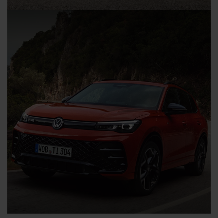
Der T-Roc Hybrid - ab 289,- € mtl.
leasen
Kraftstoffverbrauch in l/100 km, kombiniert: 5,1; CO₂ Emission
in g/km, kombiniert: 116; CO₂-Klasse D.