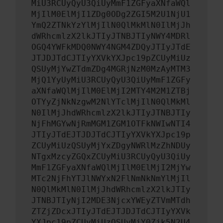
MiU3RCUyQyU3QiUyMmF1ZGFyaXNfaWQl
MjIlM0ElMjI1ZDg0ODg2ZGI5M2U1NjU1
YmQ2ZTNkYzYlMjIlN0QlMkMlN0IlMjJh
dWRhcmlzX2lkJTIyJTNBJTIyNWY4MDRl
OGQ4YWFkMDQ0NWY4NGM4ZDQyJTIyJTdE
JTJDJTdCJTIyYXVkYXJpc19pZCUyMiUz
QSUyMjYwZTdmZDg4MGRjNzM0MzAyMTM3
MjQ1YyUyMiU3RCUyQyU3QiUyMmF1ZGFy
aXNfaWQlMjIlM0ElMjI2MTY4M2M1ZTBj
OTYyZjNkNzgwM2NlYTclMjIlN0QlMkMl
N0IlMjJhdWRhcmlzX2lkJTIyJTNBJTIy
NjFhMGYwNjRmMGM1ZGM1OTFkNWIwNTI4
JTIyJTdEJTJDJTdCJTIyYXVkYXJpc19p
ZCUyMiUzQSUyMjYxZDgyNWRlMzZhNDUy
NTgxMzcyZGQxZCUyMiU3RCUyQyU3QiUy
MmF1ZGFyaXNfaWQlMjIlM0ElMjI2MjYw
MTc2NjFhYTJlNWYxN2FlNmNkNmYlMjIl
N0QlMkMlN0IlMjJhdWRhcmlzX2lkJTIy
JTNBJTIyNjI2MDE3NjcxYWEyZTVmMTdh
ZTZjZDcxJTIyJTdEJTJDJTdCJTIyYXVk
YXJpc19pZCUyMiUzQSUyMjY0Zjk5N2U4