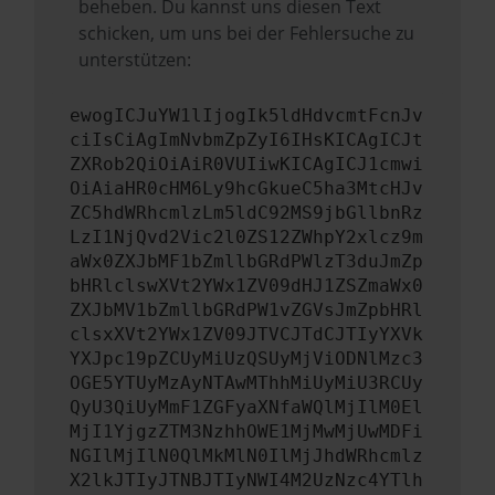
beheben. Du kannst uns diesen Text
schicken, um uns bei der Fehlersuche zu
unterstützen:
ewogICJuYW1lIjogIk5ldHdvcmtFcnJv
ciIsCiAgImNvbmZpZyI6IHsKICAgICJt
ZXRob2QiOiAiR0VUIiwKICAgICJ1cmwi
OiAiaHR0cHM6Ly9hcGkueC5ha3MtcHJv
ZC5hdWRhcmlzLm5ldC92MS9jbGllbnRz
LzI1NjQvd2Vic2l0ZS12ZWhpY2xlcz9m
aWx0ZXJbMF1bZmllbGRdPWlzT3duJmZp
bHRlclswXVt2YWx1ZV09dHJ1ZSZmaWx0
ZXJbMV1bZmllbGRdPW1vZGVsJmZpbHRl
clsxXVt2YWx1ZV09JTVCJTdCJTIyYXVk
YXJpc19pZCUyMiUzQSUyMjViODNlMzc3
OGE5YTUyMzAyNTAwMThhMiUyMiU3RCUy
QyU3QiUyMmF1ZGFyaXNfaWQlMjIlM0El
MjI1YjgzZTM3NzhhOWE1MjMwMjUwMDFi
NGIlMjIlN0QlMkMlN0IlMjJhdWRhcmlz
X2lkJTIyJTNBJTIyNWI4M2UzNzc4YTlh