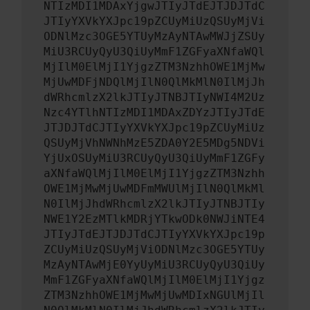
NTIzMDI1MDAxYjgwJTIyJTdEJTJDJTdC
JTIyYXVkYXJpc19pZCUyMiUzQSUyMjVi
ODNlMzc3OGE5YTUyMzAyNTAwMWJjZSUy
MiU3RCUyQyU3QiUyMmF1ZGFyaXNfaWQl
MjIlM0ElMjI1YjgzZTM3NzhhOWE1MjMw
MjUwMDFjNDQlMjIlN0QlMkMlN0IlMjJh
dWRhcmlzX2lkJTIyJTNBJTIyNWI4M2Uz
Nzc4YTlhNTIzMDI1MDAxZDYzJTIyJTdE
JTJDJTdCJTIyYXVkYXJpc19pZCUyMiUz
QSUyMjVhNWNhMzE5ZDA0Y2E5MDg5NDVi
YjUxOSUyMiU3RCUyQyU3QiUyMmF1ZGFy
aXNfaWQlMjIlM0ElMjI1YjgzZTM3Nzhh
OWE1MjMwMjUwMDFmMWUlMjIlN0QlMkMl
N0IlMjJhdWRhcmlzX2lkJTIyJTNBJTIy
NWE1Y2EzMTlkMDRjYTkwODk0NWJiNTE4
JTIyJTdEJTJDJTdCJTIyYXVkYXJpc19p
ZCUyMiUzQSUyMjViODNlMzc3OGE5YTUy
MzAyNTAwMjE0YyUyMiU3RCUyQyU3QiUy
MmF1ZGFyaXNfaWQlMjIlM0ElMjI1Yjgz
ZTM3NzhhOWE1MjMwMjUwMDIxNGUlMjIl