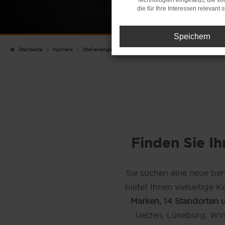
Technologien eingesetzt, die v
die für Ihre Interessen relevant s
Speichern
Startseite
Karriere
Stellenangebote
Finden Sie I
Sie suchen eine neue be
bietet Ihnen vielseitige
Marken, 14 Standorten 
Uelzen, Lüneburg, Wi