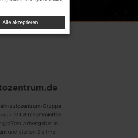
rfolgen und um Anzeigen zu schalten,
Alle akzeptieren
utozentrum.de
ein-autozentrum-Gruppe
egion. Mit
8 renommierten
r größten Arbeitgeber in
am
und starten Sie Ihre