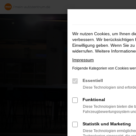
Zum
Hauptinhalt
springen
Wir nutzen Cookies, um Ihnen d
verbessern. Wir berücksichtigen 
Einwilligung geben. Wenn Sie zu 
widerrufen. Weitere Information
Impressum
Folgende Kategorien von Cookies werd
Essentiell
Diese Technologien sind erforde
Funktional
Diese Technologien bieten die b
Fahrzeugbewertungssystem und w
Statistik und Marketing
Diese Technologien ermöglichen