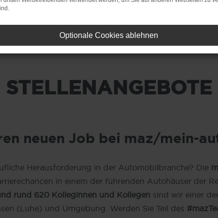
on dritten Werbetreibenden verwendet werden, um Sie auf anderen Webseiten zu ve
ind.
Optionale Cookies ablehnen
STELLENANGEBOTE
hren neuen Job bei maz/mein-a
rufliche Herausforderung in der Automobilbranche? Die
m
 Karrierechancen in einem der führenden Autohäuser der R
und rund 620 Kolleginnen und Kollegen
sind wir einer de
nsen (Luhe) und Umgebung. Werden Sie Teil des
#mazTe