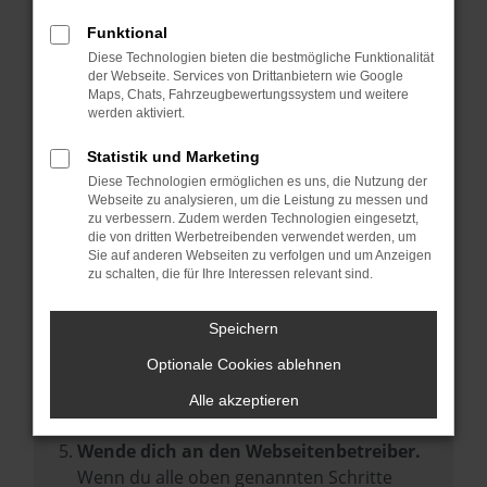
Prüfe deine Browsererweiterungen.
Manche Erweiterungen, wie Werbeblocker,
Funktional
können das Laden bestimmter Seiten
Diese Technologien bieten die bestmögliche Funktionalität
der Webseite. Services von Drittanbietern wie Google
verhindern. Funktioniert die Seite in einem
Maps, Chats, Fahrzeugbewertungssystem und weitere
anderen Browser oder in einem privaten
werden aktiviert.
Fenster?
Statistik und Marketing
Starte dein Gerät neu.
Diese Technologien ermöglichen es uns, die Nutzung der
Das kann manchmal helfen,
Webseite zu analysieren, um die Leistung zu messen und
zu verbessern. Zudem werden Technologien eingesetzt,
vorübergehende Probleme zu beheben.
die von dritten Werbetreibenden verwendet werden, um
Stelle sicher, dass dein Browser und dein
Sie auf anderen Webseiten zu verfolgen und um Anzeigen
zu schalten, die für Ihre Interessen relevant sind.
Betriebssystem auf dem neuesten Stand
sind.
Speichern
Veraltete Software birgt nicht nur ein
Sicherheitsrisiko, sondern kann auch dazu
Optionale Cookies ablehnen
führen, dass bestimmte Funktionen nicht
Alle akzeptieren
mehr unterstützt werden.
Wende dich an den Webseitenbetreiber.
Wenn du alle oben genannten Schritte