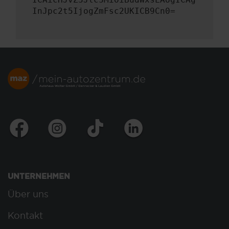
InJpc2t5IjogZmFsc2UKICB9Cn0=
UNTERNEHMEN
Über uns
Kontakt