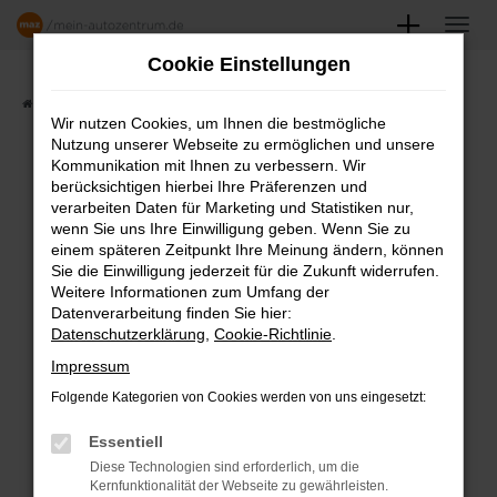
Zum
Hauptinhalt
Cookie Einstellungen
springen
Startseite
Angebote
Fahrzeugmarkt
Wir nutzen Cookies, um Ihnen die bestmögliche
Nutzung unserer Webseite zu ermöglichen und unsere
FAHRZEUGSHOWROOM
Kommunikation mit Ihnen zu verbessern. Wir
berücksichtigen hierbei Ihre Präferenzen und
verarbeiten Daten für Marketing und Statistiken nur,
wenn Sie uns Ihre Einwilligung geben. Wenn Sie zu
einem späteren Zeitpunkt Ihre Meinung ändern, können
Fehler: Network Error
Sie die Einwilligung jederzeit für die Zukunft widerrufen.
Weitere Informationen zum Umfang der
Beim Laden ist ein Fehler aufgetreten.
Datenverarbeitung finden Sie hier:
Datenschutzerklärung
,
Cookie-Richtlinie
.
Hier sind ein paar Tipps, die dir helfen können:
Impressum
Überprüfe deine Firewall und deine
Folgende Kategorien von Cookies werden von uns eingesetzt:
Internetverbindung.
Laden andere Webseiten, zum Beispiel
Essentiell
deine Suchmaschine?
Diese Technologien sind erforderlich, um die
Kernfunktionalität der Webseite zu gewährleisten.