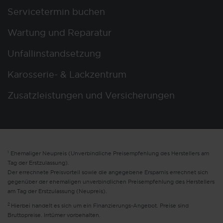
Servicetermin buchen
Wartung und Reparatur
Unfallinstandsetzung
Karosserie- & Lackzentrum
Zusatzleistungen und Versicherungen
1
Ehemaliger Neupreis (Unverbindliche Preisempfehlung des Herstellers am
Tag der Erstzulassung).
Der errechnete Preisvorteil sowie die angegebene Ersparnis errechnet sich
gegenüber der ehemaligen unverbindlichen Preisempfehlung des Herstellers
am Tag der Erstzulassung (Neupreis).
2
Hierbei handelt es sich um ein Finanzierungs-Angebot. Preise sind
Bruttopreise. Irrtümer vorbehalten.