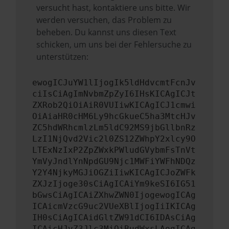
versucht hast, kontaktiere uns bitte. Wir
werden versuchen, das Problem zu
beheben. Du kannst uns diesen Text
schicken, um uns bei der Fehlersuche zu
unterstützen:
ewogICJuYW1lIjogIk5ldHdvcmtFcnJv
ciIsCiAgImNvbmZpZyI6IHsKICAgICJt
ZXRob2QiOiAiR0VUIiwKICAgICJ1cmwi
OiAiaHR0cHM6Ly9hcGkueC5ha3MtcHJv
ZC5hdWRhcmlzLm5ldC92MS9jbGllbnRz
LzI1NjQvd2Vic2l0ZS12ZWhpY2xlcy9O
LTExNzIxP2ZpZWxkPWludGVybmFsTnVt
YmVyJndlYnNpdGU9Njc1MWFiYWFhNDQz
Y2Y4NjkyMGJiOGZiIiwKICAgICJoZWFk
ZXJzIjoge30sCiAgICAiYm9keSI6IG51
bGwsCiAgICAiZXhwZWN0IjogewogICAg
ICAicmVzcG9uc2VUeXBlIjogIiIKICAg
IH0sCiAgICAidGltZW91dCI6IDAsCiAg
ICAicHJvZ3Jlc3MiOiBudWxsLAogICAg