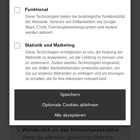
Prüfe deine Browsererweiterungen.
Manche Erweiterungen, wie Werbeblocker,
Funktional
können das Laden bestimmter Seiten
Diese Technologien bieten die bestmögliche Funktionalität
der Webseite. Services von Drittanbietern wie Google
verhindern. Funktioniert die Seite in einem
Maps, Chats, Fahrzeugbewertungssystem und weitere
anderen Browser oder in einem privaten
werden aktiviert.
Fenster?
Statistik und Marketing
Starte dein Gerät neu.
Diese Technologien ermöglichen es uns, die Nutzung der
Das kann manchmal helfen,
Webseite zu analysieren, um die Leistung zu messen und
zu verbessern. Zudem werden Technologien eingesetzt,
vorübergehende Probleme zu beheben.
die von dritten Werbetreibenden verwendet werden, um
Stelle sicher, dass dein Browser und dein
Sie auf anderen Webseiten zu verfolgen und um Anzeigen
zu schalten, die für Ihre Interessen relevant sind.
Betriebssystem auf dem neuesten Stand
sind.
Speichern
Veraltete Software birgt nicht nur ein
Sicherheitsrisiko, sondern kann auch dazu
Optionale Cookies ablehnen
führen, dass bestimmte Funktionen nicht
Alle akzeptieren
mehr unterstützt werden.
Wende dich an den Webseitenbetreiber.
Wenn du alle oben genannten Schritte