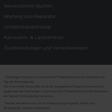
Servicetermin buchen
Wartung und Reparatur
Unfallinstandsetzung
Karosserie- & Lackzentrum
Zusatzleistungen und Versicherungen
1
Ehemaliger Neupreis (Unverbindliche Preisempfehlung des Herstellers am
Tag der Erstzulassung).
Der errechnete Preisvorteil sowie die angegebene Ersparnis errechnet sich
gegenüber der ehemaligen unverbindlichen Preisempfehlung des Herstellers
am Tag der Erstzulassung (Neupreis).
2
Hierbei handelt es sich um ein Finanzierungs-Angebot. Preise sind
Bruttopreise. Irrtümer vorbehalten.