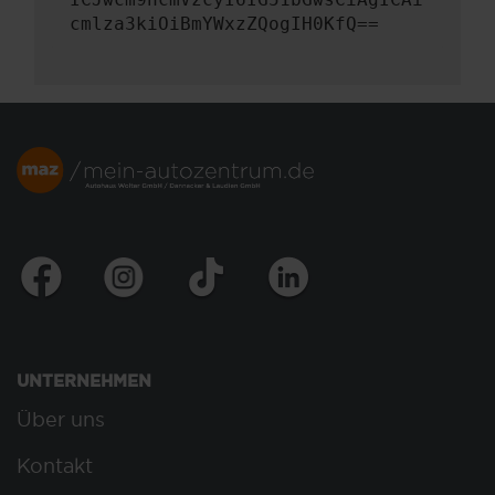
cmlza3kiOiBmYWxzZQogIH0KfQ==
UNTERNEHMEN
Über uns
Kontakt