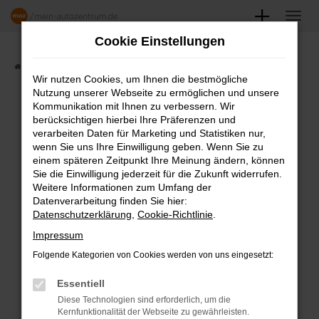
Zum
Hauptinhalt
Cookie Einstellungen
springen
Startseite
Angebote
Fahrzeugmarkt
Wir nutzen Cookies, um Ihnen die bestmögliche
Nutzung unserer Webseite zu ermöglichen und unsere
FAHRZEUGSHOWROOM
Kommunikation mit Ihnen zu verbessern. Wir
berücksichtigen hierbei Ihre Präferenzen und
verarbeiten Daten für Marketing und Statistiken nur,
wenn Sie uns Ihre Einwilligung geben. Wenn Sie zu
einem späteren Zeitpunkt Ihre Meinung ändern, können
Fehler: Network Error
Sie die Einwilligung jederzeit für die Zukunft widerrufen.
Weitere Informationen zum Umfang der
Beim Laden ist ein Fehler aufgetreten.
Datenverarbeitung finden Sie hier:
Datenschutzerklärung
,
Cookie-Richtlinie
.
Hier sind ein paar Tipps, die dir helfen können:
Impressum
Überprüfe deine Firewall und deine
Folgende Kategorien von Cookies werden von uns eingesetzt:
Internetverbindung.
Laden andere Webseiten, zum Beispiel
Essentiell
deine Suchmaschine?
Diese Technologien sind erforderlich, um die
Kernfunktionalität der Webseite zu gewährleisten.