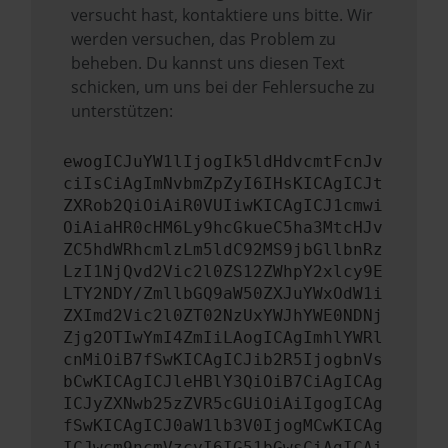
versucht hast, kontaktiere uns bitte. Wir
werden versuchen, das Problem zu
beheben. Du kannst uns diesen Text
schicken, um uns bei der Fehlersuche zu
unterstützen:
ewogICJuYW1lIjogIk5ldHdvcmtFcnJv
ciIsCiAgImNvbmZpZyI6IHsKICAgICJt
ZXRob2QiOiAiR0VUIiwKICAgICJ1cmwi
OiAiaHR0cHM6Ly9hcGkueC5ha3MtcHJv
ZC5hdWRhcmlzLm5ldC92MS9jbGllbnRz
LzI1NjQvd2Vic2l0ZS12ZWhpY2xlcy9E
LTY2NDY/ZmllbGQ9aW50ZXJuYWxOdW1i
ZXImd2Vic2l0ZT02NzUxYWJhYWE0NDNj
Zjg2OTIwYmI4ZmIiLAogICAgImhlYWRl
cnMiOiB7fSwKICAgICJib2R5IjogbnVs
bCwKICAgICJleHBlY3QiOiB7CiAgICAg
ICJyZXNwb25zZVR5cGUiOiAiIgogICAg
fSwKICAgICJ0aW1lb3V0IjogMCwKICAg
ICJwcm9ncmVzcyI6IG51bGwsCiAgICAi