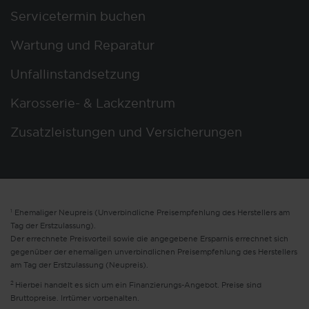
Servicetermin buchen
Wartung und Reparatur
Unfallinstandsetzung
Karosserie- & Lackzentrum
Zusatzleistungen und Versicherungen
1
Ehemaliger Neupreis (Unverbindliche Preisempfehlung des Herstellers am
Tag der Erstzulassung).
Der errechnete Preisvorteil sowie die angegebene Ersparnis errechnet sich
gegenüber der ehemaligen unverbindlichen Preisempfehlung des Herstellers
am Tag der Erstzulassung (Neupreis).
2
Hierbei handelt es sich um ein Finanzierungs-Angebot. Preise sind
Bruttopreise. Irrtümer vorbehalten.