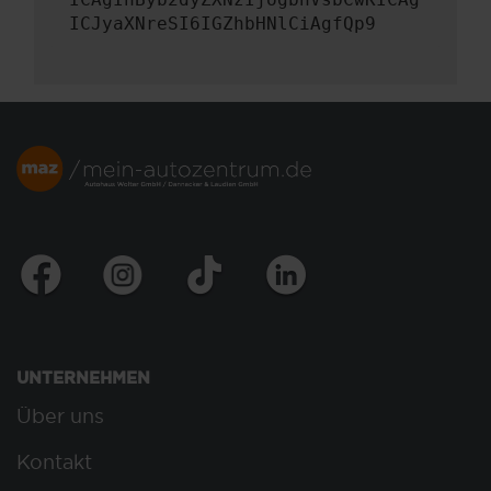
ICJyaXNreSI6IGZhbHNlCiAgfQp9
UNTERNEHMEN
Über uns
Kontakt