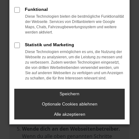
Prüfe deine Browsererweiterungen.
Manche Erweiterungen, wie Werbeblocker,
Funktional
können das Laden bestimmter Seiten
Diese Technologien bieten die bestmögliche Funktionalität
der Webseite. Services von Drittanbietern wie Google
verhindern. Funktioniert die Seite in einem
Maps, Chats, Fahrzeugbewertungssystem und weitere
anderen Browser oder in einem privaten
werden aktiviert.
Fenster?
Statistik und Marketing
Starte dein Gerät neu.
Diese Technologien ermöglichen es uns, die Nutzung der
Das kann manchmal helfen,
Webseite zu analysieren, um die Leistung zu messen und
zu verbessern. Zudem werden Technologien eingesetzt,
vorübergehende Probleme zu beheben.
die von dritten Werbetreibenden verwendet werden, um
Stelle sicher, dass dein Browser und dein
Sie auf anderen Webseiten zu verfolgen und um Anzeigen
zu schalten, die für Ihre Interessen relevant sind.
Betriebssystem auf dem neuesten Stand
sind.
Speichern
Veraltete Software birgt nicht nur ein
Sicherheitsrisiko, sondern kann auch dazu
Optionale Cookies ablehnen
führen, dass bestimmte Funktionen nicht
Alle akzeptieren
mehr unterstützt werden.
Wende dich an den Webseitenbetreiber.
Wenn du alle oben genannten Schritte