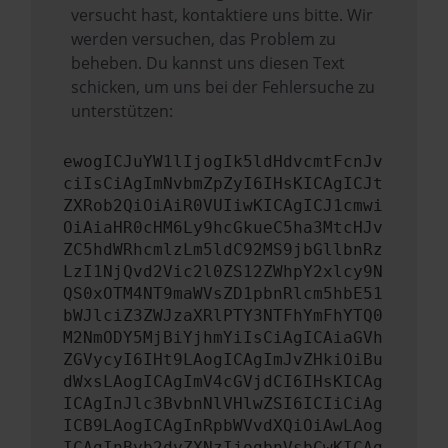
versucht hast, kontaktiere uns bitte. Wir
werden versuchen, das Problem zu
beheben. Du kannst uns diesen Text
schicken, um uns bei der Fehlersuche zu
unterstützen:
ewogICJuYW1lIjogIk5ldHdvcmtFcnJv
ciIsCiAgImNvbmZpZyI6IHsKICAgICJt
ZXRob2QiOiAiR0VUIiwKICAgICJ1cmwi
OiAiaHR0cHM6Ly9hcGkueC5ha3MtcHJv
ZC5hdWRhcmlzLm5ldC92MS9jbGllbnRz
LzI1NjQvd2Vic2l0ZS12ZWhpY2xlcy9N
QS0xOTM4NT9maWVsZD1pbnRlcm5hbE51
bWJlciZ3ZWJzaXRlPTY3NTFhYmFhYTQ0
M2NmODY5MjBiYjhmYiIsCiAgICAiaGVh
ZGVycyI6IHt9LAogICAgImJvZHkiOiBu
dWxsLAogICAgImV4cGVjdCI6IHsKICAg
ICAgInJlc3BvbnNlVHlwZSI6ICIiCiAg
ICB9LAogICAgInRpbWVvdXQiOiAwLAog
ICAgInByb2dyZXNzIjogbnVsbCwKICAg