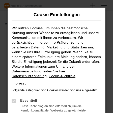
Zum
Hauptinhalt
Cookie Einstellungen
springen
Startseite
Angebote
Fahrzeugmarkt
Wir nutzen Cookies, um Ihnen die bestmögliche
Nutzung unserer Webseite zu ermöglichen und unsere
FAHRZEUGSHOWROOM
Kommunikation mit Ihnen zu verbessern. Wir
berücksichtigen hierbei Ihre Präferenzen und
verarbeiten Daten für Marketing und Statistiken nur,
wenn Sie uns Ihre Einwilligung geben. Wenn Sie zu
einem späteren Zeitpunkt Ihre Meinung ändern, können
Fehler: Network Error
Sie die Einwilligung jederzeit für die Zukunft widerrufen.
Weitere Informationen zum Umfang der
Beim Laden ist ein Fehler aufgetreten.
Datenverarbeitung finden Sie hier:
Datenschutzerklärung
,
Cookie-Richtlinie
.
Hier sind ein paar Tipps, die dir helfen können:
Impressum
Überprüfe deine Firewall und deine
Folgende Kategorien von Cookies werden von uns eingesetzt:
Internetverbindung.
Laden andere Webseiten, zum Beispiel
Essentiell
deine Suchmaschine?
Diese Technologien sind erforderlich, um die
Kernfunktionalität der Webseite zu gewährleisten.