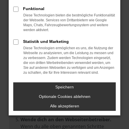
Prüfe deine Browsererweiterungen.
Manche Erweiterungen, wie Werbeblocker,
Funktional
können das Laden bestimmter Seiten
Diese Technologien bieten die bestmögliche Funktionalität
der Webseite. Services von Drittanbietern wie Google
verhindern. Funktioniert die Seite in einem
Maps, Chats, Fahrzeugbewertungssystem und weitere
anderen Browser oder in einem privaten
werden aktiviert.
Fenster?
Statistik und Marketing
Starte dein Gerät neu.
Diese Technologien ermöglichen es uns, die Nutzung der
Das kann manchmal helfen,
Webseite zu analysieren, um die Leistung zu messen und
zu verbessern. Zudem werden Technologien eingesetzt,
vorübergehende Probleme zu beheben.
die von dritten Werbetreibenden verwendet werden, um
Stelle sicher, dass dein Browser und dein
Sie auf anderen Webseiten zu verfolgen und um Anzeigen
zu schalten, die für Ihre Interessen relevant sind.
Betriebssystem auf dem neuesten Stand
sind.
Speichern
Veraltete Software birgt nicht nur ein
Sicherheitsrisiko, sondern kann auch dazu
Optionale Cookies ablehnen
führen, dass bestimmte Funktionen nicht
Alle akzeptieren
mehr unterstützt werden.
Wende dich an den Webseitenbetreiber.
Wenn du alle oben genannten Schritte