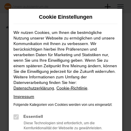
Zum
Hauptinhalt
Cookie Einstellungen
springen
Startseite
Angebote
Fahrzeugmarkt
Wir nutzen Cookies, um Ihnen die bestmögliche
Nutzung unserer Webseite zu ermöglichen und unsere
FAHRZEUGSHOWROOM
Kommunikation mit Ihnen zu verbessern. Wir
berücksichtigen hierbei Ihre Präferenzen und
verarbeiten Daten für Marketing und Statistiken nur,
wenn Sie uns Ihre Einwilligung geben. Wenn Sie zu
einem späteren Zeitpunkt Ihre Meinung ändern, können
Fehler: Network Error
Sie die Einwilligung jederzeit für die Zukunft widerrufen.
Weitere Informationen zum Umfang der
Beim Laden ist ein Fehler aufgetreten.
Datenverarbeitung finden Sie hier:
Datenschutzerklärung
,
Cookie-Richtlinie
.
Hier sind ein paar Tipps, die dir helfen können:
Impressum
Überprüfe deine Firewall und deine
Folgende Kategorien von Cookies werden von uns eingesetzt:
Internetverbindung.
Laden andere Webseiten, zum Beispiel
Essentiell
deine Suchmaschine?
Diese Technologien sind erforderlich, um die
Kernfunktionalität der Webseite zu gewährleisten.