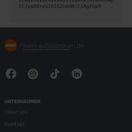
ICJyaXNreSI6IGZhbHNlCiAgfQp9
UNTERNEHMEN
Über uns
Kontakt