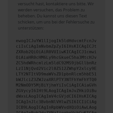
versucht hast, kontaktiere uns bitte. Wir
werden versuchen, das Problem zu
beheben. Du kannst uns diesen Text
schicken, um uns bei der Fehlersuche zu
unterstützen:
ewogICJuYW1lIjogIk5ldHdvcmtFcnJv
ciIsCiAgImNvbmZpZyI6IHsKICAgICJt
ZXRob2QiOiAiR0VUIiwKICAgICJ1cmwi
OiAiaHR0cHM6Ly9hcGkueC5ha3MtcHJv
ZC5hdWRhcmlzLm5ldC92MS9jbGllbnRz
LzI1NjQvd2Vic2l0ZS12ZWhpY2xlcy9E
LTY2NTItVD9maWVsZD1pbnRlcm5hbE51
bWJlciZ3ZWJzaXRlPTY3NTFhYmFhYTQ0
M2NmODY5MjBiYjhmYiIsCiAgICAiaGVh
ZGVycyI6IHt9LAogICAgImJvZHkiOiBu
dWxsLAogICAgImV4cGVjdCI6IHsKICAg
ICAgInJlc3BvbnNlVHlwZSI6ICIiCiAg
ICB9LAogICAgInRpbWVvdXQiOiAwLAog
ICAgInByb2dyZXNzIjogbnVsbCwKICAg