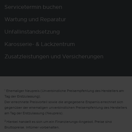
Servicetermin buchen
Wartung und Reparatur
Unfallinstandsetzung
Karosserie- & Lackzentrum
Zusatzleistungen und Versicherungen
1
Ehemaliger Neupreis (Unverbindliche Preisempfehlung des Herstellers am
Tag der Erstzulassung).
Der errechnete Preisvorteil sowie die angegebene Ersparnis errechnet sich
gegenüber der ehemaligen unverbindlichen Preisempfehlung des Herstellers
am Tag der Erstzulassung (Neupreis).
2
Hierbei handelt es sich um ein Finanzierungs-Angebot. Preise sind
Bruttopreise. Irrtümer vorbehalten.