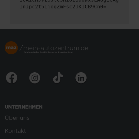
InJpc2t5IjogZmFsc2UKICB9Cn0=
UNTERNEHMEN
Über uns
Kontakt