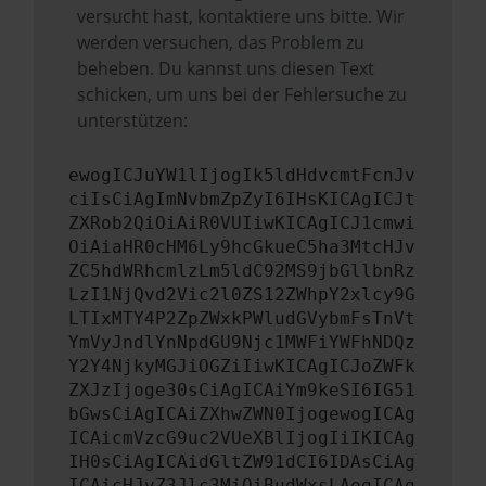
versucht hast, kontaktiere uns bitte. Wir
werden versuchen, das Problem zu
beheben. Du kannst uns diesen Text
schicken, um uns bei der Fehlersuche zu
unterstützen:
ewogICJuYW1lIjogIk5ldHdvcmtFcnJv
ciIsCiAgImNvbmZpZyI6IHsKICAgICJt
ZXRob2QiOiAiR0VUIiwKICAgICJ1cmwi
OiAiaHR0cHM6Ly9hcGkueC5ha3MtcHJv
ZC5hdWRhcmlzLm5ldC92MS9jbGllbnRz
LzI1NjQvd2Vic2l0ZS12ZWhpY2xlcy9G
LTIxMTY4P2ZpZWxkPWludGVybmFsTnVt
YmVyJndlYnNpdGU9Njc1MWFiYWFhNDQz
Y2Y4NjkyMGJiOGZiIiwKICAgICJoZWFk
ZXJzIjoge30sCiAgICAiYm9keSI6IG51
bGwsCiAgICAiZXhwZWN0IjogewogICAg
ICAicmVzcG9uc2VUeXBlIjogIiIKICAg
IH0sCiAgICAidGltZW91dCI6IDAsCiAg
ICAicHJvZ3Jlc3MiOiBudWxsLAogICAg