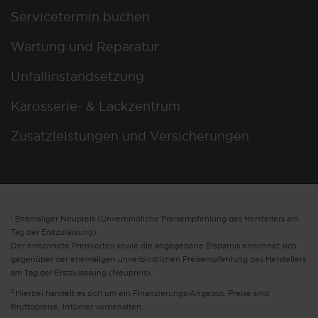
Servicetermin buchen
Wartung und Reparatur
Unfallinstandsetzung
Karosserie- & Lackzentrum
Zusatzleistungen und Versicherungen
1
Ehemaliger Neupreis (Unverbindliche Preisempfehlung des Herstellers am
Tag der Erstzulassung).
Der errechnete Preisvorteil sowie die angegebene Ersparnis errechnet sich
gegenüber der ehemaligen unverbindlichen Preisempfehlung des Herstellers
am Tag der Erstzulassung (Neupreis).
2
Hierbei handelt es sich um ein Finanzierungs-Angebot. Preise sind
Bruttopreise. Irrtümer vorbehalten.