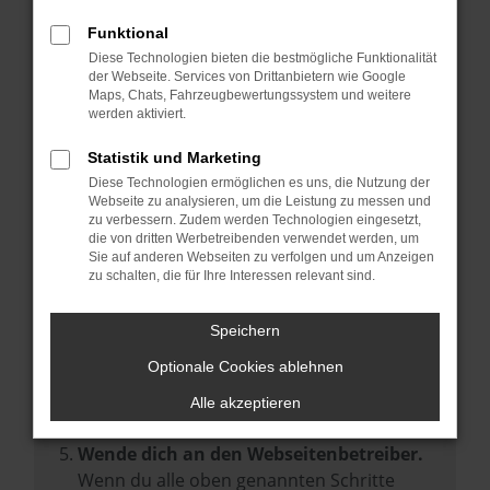
Prüfe deine Browsererweiterungen.
Manche Erweiterungen, wie Werbeblocker,
Funktional
können das Laden bestimmter Seiten
Diese Technologien bieten die bestmögliche Funktionalität
der Webseite. Services von Drittanbietern wie Google
verhindern. Funktioniert die Seite in einem
Maps, Chats, Fahrzeugbewertungssystem und weitere
anderen Browser oder in einem privaten
werden aktiviert.
Fenster?
Statistik und Marketing
Starte dein Gerät neu.
Diese Technologien ermöglichen es uns, die Nutzung der
Das kann manchmal helfen,
Webseite zu analysieren, um die Leistung zu messen und
zu verbessern. Zudem werden Technologien eingesetzt,
vorübergehende Probleme zu beheben.
die von dritten Werbetreibenden verwendet werden, um
Stelle sicher, dass dein Browser und dein
Sie auf anderen Webseiten zu verfolgen und um Anzeigen
zu schalten, die für Ihre Interessen relevant sind.
Betriebssystem auf dem neuesten Stand
sind.
Speichern
Veraltete Software birgt nicht nur ein
Sicherheitsrisiko, sondern kann auch dazu
Optionale Cookies ablehnen
führen, dass bestimmte Funktionen nicht
Alle akzeptieren
mehr unterstützt werden.
Wende dich an den Webseitenbetreiber.
Wenn du alle oben genannten Schritte