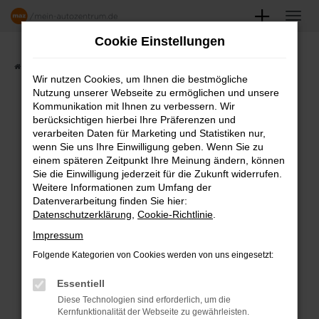
Zum
Hauptinhalt
Cookie Einstellungen
springen
Startseite
Angebote
Fahrzeugmarkt
Wir nutzen Cookies, um Ihnen die bestmögliche
Nutzung unserer Webseite zu ermöglichen und unsere
FAHRZEUGSHOWROOM
Kommunikation mit Ihnen zu verbessern. Wir
berücksichtigen hierbei Ihre Präferenzen und
verarbeiten Daten für Marketing und Statistiken nur,
wenn Sie uns Ihre Einwilligung geben. Wenn Sie zu
einem späteren Zeitpunkt Ihre Meinung ändern, können
Fehler: Network Error
Sie die Einwilligung jederzeit für die Zukunft widerrufen.
Weitere Informationen zum Umfang der
Beim Laden ist ein Fehler aufgetreten.
Datenverarbeitung finden Sie hier:
Datenschutzerklärung
,
Cookie-Richtlinie
.
Hier sind ein paar Tipps, die dir helfen können:
Impressum
Überprüfe deine Firewall und deine
Folgende Kategorien von Cookies werden von uns eingesetzt:
Internetverbindung.
Laden andere Webseiten, zum Beispiel
Essentiell
deine Suchmaschine?
Diese Technologien sind erforderlich, um die
Kernfunktionalität der Webseite zu gewährleisten.