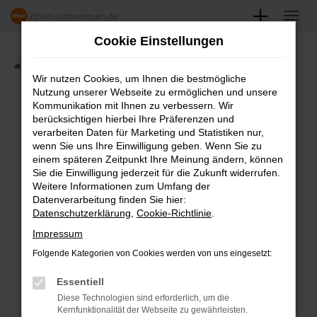
Zum
Hauptinhalt
Cookie Einstellungen
springen
Startseite
Angebote
Fahrzeugmarkt
Wir nutzen Cookies, um Ihnen die bestmögliche
Nutzung unserer Webseite zu ermöglichen und unsere
FAHRZEUGSHOWROOM
Kommunikation mit Ihnen zu verbessern. Wir
berücksichtigen hierbei Ihre Präferenzen und
verarbeiten Daten für Marketing und Statistiken nur,
wenn Sie uns Ihre Einwilligung geben. Wenn Sie zu
einem späteren Zeitpunkt Ihre Meinung ändern, können
Fehler: Network Error
Sie die Einwilligung jederzeit für die Zukunft widerrufen.
Weitere Informationen zum Umfang der
Beim Laden ist ein Fehler aufgetreten.
Datenverarbeitung finden Sie hier:
Datenschutzerklärung
,
Cookie-Richtlinie
.
Hier sind ein paar Tipps, die dir helfen können:
Impressum
Überprüfe deine Firewall und deine
Folgende Kategorien von Cookies werden von uns eingesetzt:
Internetverbindung.
Laden andere Webseiten, zum Beispiel
Essentiell
deine Suchmaschine?
Diese Technologien sind erforderlich, um die
Kernfunktionalität der Webseite zu gewährleisten.