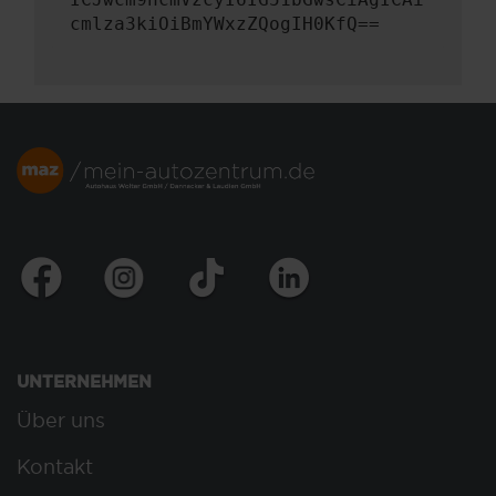
cmlza3kiOiBmYWxzZQogIH0KfQ==
UNTERNEHMEN
Über uns
Kontakt