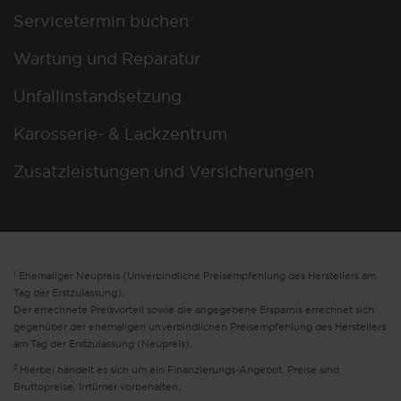
Servicetermin buchen
Wartung und Reparatur
Unfallinstandsetzung
Karosserie- & Lackzentrum
Zusatzleistungen und Versicherungen
1
Ehemaliger Neupreis (Unverbindliche Preisempfehlung des Herstellers am
Tag der Erstzulassung).
Der errechnete Preisvorteil sowie die angegebene Ersparnis errechnet sich
gegenüber der ehemaligen unverbindlichen Preisempfehlung des Herstellers
am Tag der Erstzulassung (Neupreis).
2
Hierbei handelt es sich um ein Finanzierungs-Angebot. Preise sind
Bruttopreise. Irrtümer vorbehalten.