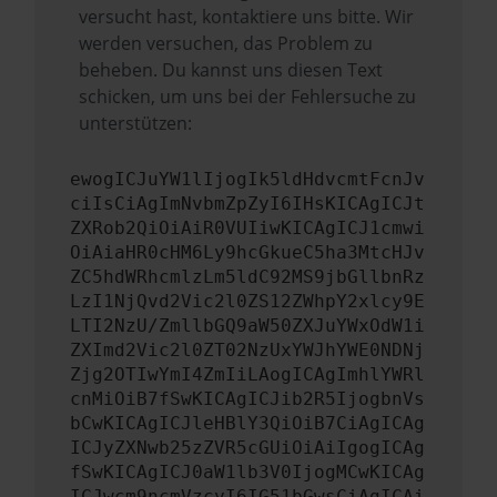
versucht hast, kontaktiere uns bitte. Wir
werden versuchen, das Problem zu
beheben. Du kannst uns diesen Text
schicken, um uns bei der Fehlersuche zu
unterstützen:
ewogICJuYW1lIjogIk5ldHdvcmtFcnJv
ciIsCiAgImNvbmZpZyI6IHsKICAgICJt
ZXRob2QiOiAiR0VUIiwKICAgICJ1cmwi
OiAiaHR0cHM6Ly9hcGkueC5ha3MtcHJv
ZC5hdWRhcmlzLm5ldC92MS9jbGllbnRz
LzI1NjQvd2Vic2l0ZS12ZWhpY2xlcy9E
LTI2NzU/ZmllbGQ9aW50ZXJuYWxOdW1i
ZXImd2Vic2l0ZT02NzUxYWJhYWE0NDNj
Zjg2OTIwYmI4ZmIiLAogICAgImhlYWRl
cnMiOiB7fSwKICAgICJib2R5IjogbnVs
bCwKICAgICJleHBlY3QiOiB7CiAgICAg
ICJyZXNwb25zZVR5cGUiOiAiIgogICAg
fSwKICAgICJ0aW1lb3V0IjogMCwKICAg
ICJwcm9ncmVzcyI6IG51bGwsCiAgICAi