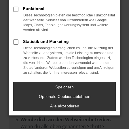
Prüfe deine Browsererweiterungen.
Manche Erweiterungen, wie Werbeblocker,
Funktional
können das Laden bestimmter Seiten
Diese Technologien bieten die bestmögliche Funktionalität
der Webseite. Services von Drittanbietern wie Google
verhindern. Funktioniert die Seite in einem
Maps, Chats, Fahrzeugbewertungssystem und weitere
anderen Browser oder in einem privaten
werden aktiviert.
Fenster?
Statistik und Marketing
Starte dein Gerät neu.
Diese Technologien ermöglichen es uns, die Nutzung der
Das kann manchmal helfen,
Webseite zu analysieren, um die Leistung zu messen und
zu verbessern. Zudem werden Technologien eingesetzt,
vorübergehende Probleme zu beheben.
die von dritten Werbetreibenden verwendet werden, um
Stelle sicher, dass dein Browser und dein
Sie auf anderen Webseiten zu verfolgen und um Anzeigen
zu schalten, die für Ihre Interessen relevant sind.
Betriebssystem auf dem neuesten Stand
sind.
Speichern
Veraltete Software birgt nicht nur ein
Sicherheitsrisiko, sondern kann auch dazu
Optionale Cookies ablehnen
führen, dass bestimmte Funktionen nicht
Alle akzeptieren
mehr unterstützt werden.
Wende dich an den Webseitenbetreiber.
Wenn du alle oben genannten Schritte