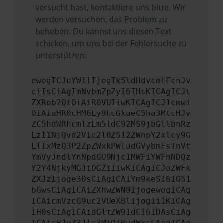
versucht hast, kontaktiere uns bitte. Wir
werden versuchen, das Problem zu
beheben. Du kannst uns diesen Text
schicken, um uns bei der Fehlersuche zu
unterstützen:
ewogICJuYW1lIjogIk5ldHdvcmtFcnJv
ciIsCiAgImNvbmZpZyI6IHsKICAgICJt
ZXRob2QiOiAiR0VUIiwKICAgICJ1cmwi
OiAiaHR0cHM6Ly9hcGkueC5ha3MtcHJv
ZC5hdWRhcmlzLm5ldC92MS9jbGllbnRz
LzI1NjQvd2Vic2l0ZS12ZWhpY2xlcy9G
LTIxMzQ3P2ZpZWxkPWludGVybmFsTnVt
YmVyJndlYnNpdGU9Njc1MWFiYWFhNDQz
Y2Y4NjkyMGJiOGZiIiwKICAgICJoZWFk
ZXJzIjoge30sCiAgICAiYm9keSI6IG51
bGwsCiAgICAiZXhwZWN0IjogewogICAg
ICAicmVzcG9uc2VUeXBlIjogIiIKICAg
IH0sCiAgICAidGltZW91dCI6IDAsCiAg
ICAicHJvZ3Jlc3MiOiBudWxsLAogICAg