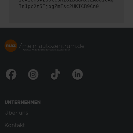
InJpc2t5IjogZmFsc2UKICB9Cn0=
UNTERNEHMEN
Über uns
Kontakt