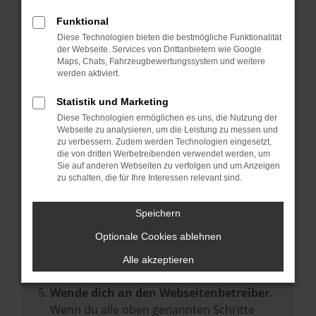
Prüfe deine Browsererweiterungen.
Manche Erweiterungen, wie Werbeblocker,
Funktional
können das Laden bestimmter Seiten
Diese Technologien bieten die bestmögliche Funktionalität
der Webseite. Services von Drittanbietern wie Google
verhindern. Funktioniert die Seite in einem
Maps, Chats, Fahrzeugbewertungssystem und weitere
anderen Browser oder in einem privaten
werden aktiviert.
Fenster?
Statistik und Marketing
Starte dein Gerät neu.
Diese Technologien ermöglichen es uns, die Nutzung der
Das kann manchmal helfen,
Webseite zu analysieren, um die Leistung zu messen und
zu verbessern. Zudem werden Technologien eingesetzt,
vorübergehende Probleme zu beheben.
die von dritten Werbetreibenden verwendet werden, um
Stelle sicher, dass dein Browser und dein
Sie auf anderen Webseiten zu verfolgen und um Anzeigen
zu schalten, die für Ihre Interessen relevant sind.
Betriebssystem auf dem neuesten Stand
sind.
Speichern
Veraltete Software birgt nicht nur ein
Sicherheitsrisiko, sondern kann auch dazu
Optionale Cookies ablehnen
führen, dass bestimmte Funktionen nicht
Alle akzeptieren
mehr unterstützt werden.
Wende dich an den Webseitenbetreiber.
Wenn du alle oben genannten Schritte