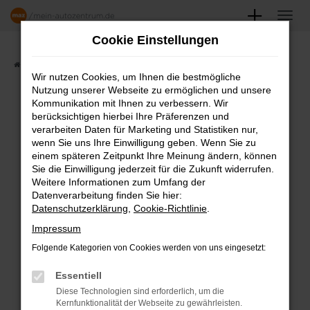
Zum
Hauptinhalt
Cookie Einstellungen
springen
Startseite
Angebote
Fahrzeugmarkt
Wir nutzen Cookies, um Ihnen die bestmögliche
Nutzung unserer Webseite zu ermöglichen und unsere
FAHRZEUGSHOWROOM
Kommunikation mit Ihnen zu verbessern. Wir
berücksichtigen hierbei Ihre Präferenzen und
verarbeiten Daten für Marketing und Statistiken nur,
wenn Sie uns Ihre Einwilligung geben. Wenn Sie zu
einem späteren Zeitpunkt Ihre Meinung ändern, können
Fehler: Network Error
Sie die Einwilligung jederzeit für die Zukunft widerrufen.
Weitere Informationen zum Umfang der
Beim Laden ist ein Fehler aufgetreten.
Datenverarbeitung finden Sie hier:
Datenschutzerklärung
,
Cookie-Richtlinie
.
Hier sind ein paar Tipps, die dir helfen können:
Impressum
Überprüfe deine Firewall und deine
Folgende Kategorien von Cookies werden von uns eingesetzt:
Internetverbindung.
Laden andere Webseiten, zum Beispiel
Essentiell
deine Suchmaschine?
Diese Technologien sind erforderlich, um die
Kernfunktionalität der Webseite zu gewährleisten.