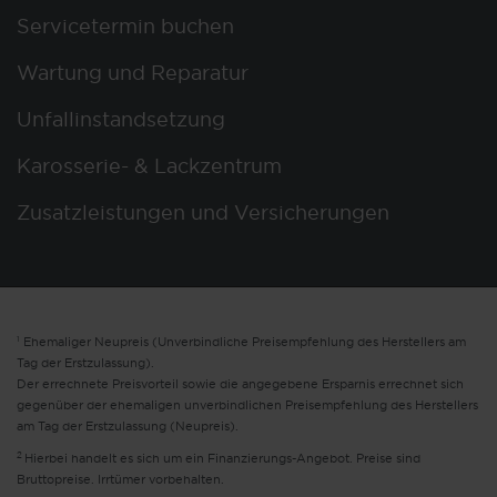
Servicetermin buchen
Wartung und Reparatur
Unfallinstandsetzung
Karosserie- & Lackzentrum
Zusatzleistungen und Versicherungen
1
Ehemaliger Neupreis (Unverbindliche Preisempfehlung des Herstellers am
Tag der Erstzulassung).
Der errechnete Preisvorteil sowie die angegebene Ersparnis errechnet sich
gegenüber der ehemaligen unverbindlichen Preisempfehlung des Herstellers
am Tag der Erstzulassung (Neupreis).
2
Hierbei handelt es sich um ein Finanzierungs-Angebot. Preise sind
Bruttopreise. Irrtümer vorbehalten.