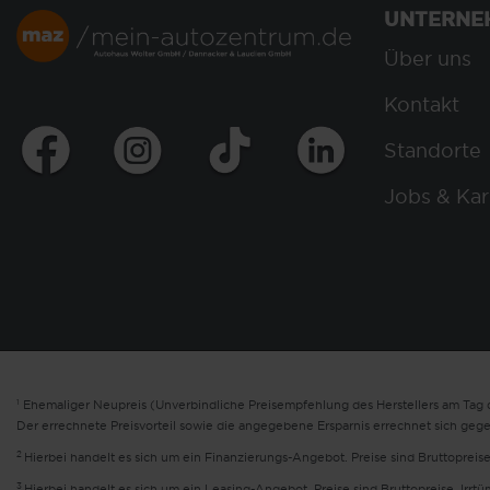
UNTERNE
Über uns
Kontakt
Standorte
Jobs & Kar
1
Ehemaliger Neupreis (Unverbindliche Preisempfehlung des Herstellers am Tag d
Der errechnete Preisvorteil sowie die angegebene Ersparnis errechnet sich geg
2
Hierbei handelt es sich um ein Finanzierungs-Angebot. Preise sind Bruttopreise
3
Hierbei handelt es sich um ein Leasing-Angebot. Preise sind Bruttopreise. Irrt