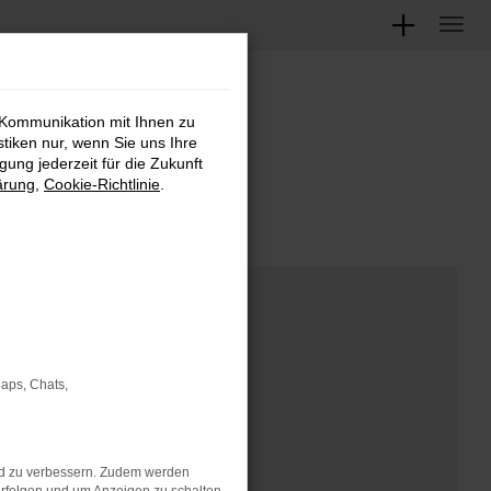
 Kommunikation mit Ihnen zu
M
stiken nur, wenn Sie uns Ihre
ung jederzeit für die Zukunft
ärung
,
Cookie-Richtlinie
.
Maps, Chats,
nd zu verbessern. Zudem werden