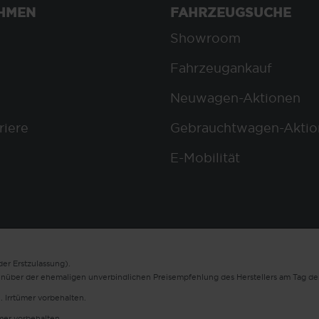
HMEN
FAHRZEUGSUCHE
Showroom
Fahrzeugankauf
Neuwagen-Aktionen
riere
Gebrauchtwagen-Aktio
E-Mobilität
er Erstzulassung).
enüber der ehemaligen unverbindlichen Preisempfehlung des Herstellers am Tag der
. Irrtümer vorbehalten.
ümer vorbehalten.