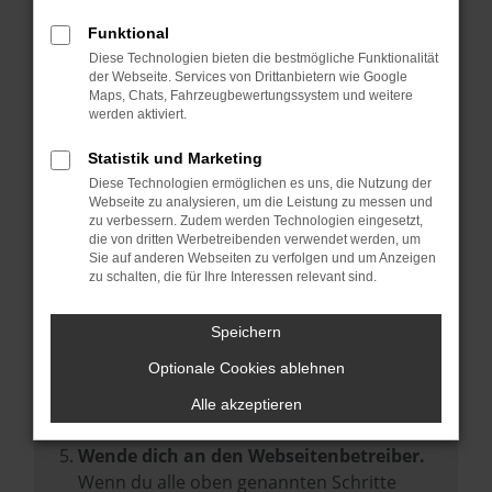
Prüfe deine Browsererweiterungen.
Manche Erweiterungen, wie Werbeblocker,
Funktional
können das Laden bestimmter Seiten
Diese Technologien bieten die bestmögliche Funktionalität
der Webseite. Services von Drittanbietern wie Google
verhindern. Funktioniert die Seite in einem
Maps, Chats, Fahrzeugbewertungssystem und weitere
anderen Browser oder in einem privaten
werden aktiviert.
Fenster?
Statistik und Marketing
Starte dein Gerät neu.
Diese Technologien ermöglichen es uns, die Nutzung der
Das kann manchmal helfen,
Webseite zu analysieren, um die Leistung zu messen und
zu verbessern. Zudem werden Technologien eingesetzt,
vorübergehende Probleme zu beheben.
die von dritten Werbetreibenden verwendet werden, um
Stelle sicher, dass dein Browser und dein
Sie auf anderen Webseiten zu verfolgen und um Anzeigen
zu schalten, die für Ihre Interessen relevant sind.
Betriebssystem auf dem neuesten Stand
sind.
Speichern
Veraltete Software birgt nicht nur ein
Sicherheitsrisiko, sondern kann auch dazu
Optionale Cookies ablehnen
führen, dass bestimmte Funktionen nicht
Alle akzeptieren
mehr unterstützt werden.
Wende dich an den Webseitenbetreiber.
Wenn du alle oben genannten Schritte