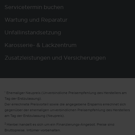
Servicetermin buchen
Wartung und Reparatur
Unfallinstandsetzung
Karosserie- & Lackzentrum
Zusatzleistungen und Versicherungen
1
Ehemaliger Neupreis (Unverbindliche Preisempfehlung des Herstellers am
Tag der Erstzulassung).
Der errechnete Preisvorteil sowie die angegebene Ersparnis errechnet sich
gegenüber der ehemaligen unverbindlichen Preisempfehlung des Herstellers
am Tag der Erstzulassung (Neupreis).
2
Hierbei handelt es sich um ein Finanzierungs-Angebot. Preise sind
Bruttopreise. Irrtümer vorbehalten.