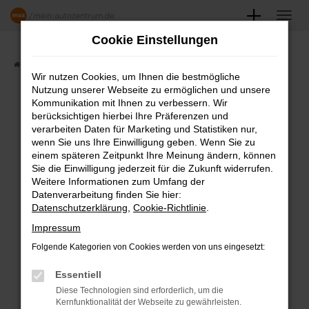
Zum
Hauptinhalt
Cookie Einstellungen
springen
Startseite
Angebote
Fahrzeugmarkt
Wir nutzen Cookies, um Ihnen die bestmögliche
Nutzung unserer Webseite zu ermöglichen und unsere
FAHRZEUGSHOWROOM
Kommunikation mit Ihnen zu verbessern. Wir
berücksichtigen hierbei Ihre Präferenzen und
verarbeiten Daten für Marketing und Statistiken nur,
wenn Sie uns Ihre Einwilligung geben. Wenn Sie zu
einem späteren Zeitpunkt Ihre Meinung ändern, können
Fehler: Network Error
Sie die Einwilligung jederzeit für die Zukunft widerrufen.
Weitere Informationen zum Umfang der
Beim Laden ist ein Fehler aufgetreten.
Datenverarbeitung finden Sie hier:
Datenschutzerklärung
,
Cookie-Richtlinie
.
Hier sind ein paar Tipps, die dir helfen können:
Impressum
Überprüfe deine Firewall und deine
Folgende Kategorien von Cookies werden von uns eingesetzt:
Internetverbindung.
Laden andere Webseiten, zum Beispiel
Essentiell
deine Suchmaschine?
Diese Technologien sind erforderlich, um die
Kernfunktionalität der Webseite zu gewährleisten.