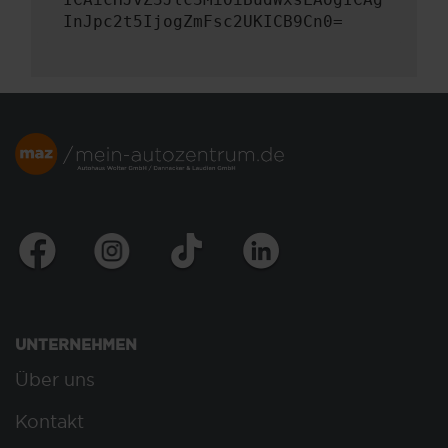
InJpc2t5IjogZmFsc2UKICB9Cn0=
UNTERNEHMEN
Über uns
Kontakt