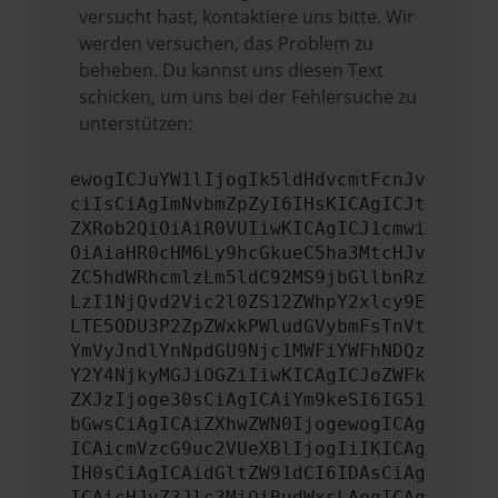
versucht hast, kontaktiere uns bitte. Wir
werden versuchen, das Problem zu
beheben. Du kannst uns diesen Text
schicken, um uns bei der Fehlersuche zu
unterstützen:
ewogICJuYW1lIjogIk5ldHdvcmtFcnJv
ciIsCiAgImNvbmZpZyI6IHsKICAgICJt
ZXRob2QiOiAiR0VUIiwKICAgICJ1cmwi
OiAiaHR0cHM6Ly9hcGkueC5ha3MtcHJv
ZC5hdWRhcmlzLm5ldC92MS9jbGllbnRz
LzI1NjQvd2Vic2l0ZS12ZWhpY2xlcy9E
LTE5ODU3P2ZpZWxkPWludGVybmFsTnVt
YmVyJndlYnNpdGU9Njc1MWFiYWFhNDQz
Y2Y4NjkyMGJiOGZiIiwKICAgICJoZWFk
ZXJzIjoge30sCiAgICAiYm9keSI6IG51
bGwsCiAgICAiZXhwZWN0IjogewogICAg
ICAicmVzcG9uc2VUeXBlIjogIiIKICAg
IH0sCiAgICAidGltZW91dCI6IDAsCiAg
ICAicHJvZ3Jlc3MiOiBudWxsLAogICAg