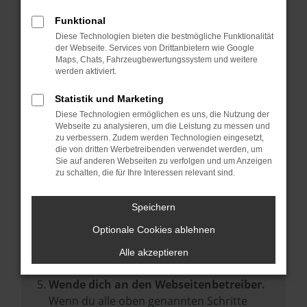
Prüfe deine Browsererweiterungen.
Manche Erweiterungen, wie Werbeblocker,
Funktional
können das Laden bestimmter Seiten
Diese Technologien bieten die bestmögliche Funktionalität
der Webseite. Services von Drittanbietern wie Google
verhindern. Funktioniert die Seite in einem
Maps, Chats, Fahrzeugbewertungssystem und weitere
anderen Browser oder in einem privaten
werden aktiviert.
Fenster?
Statistik und Marketing
Starte dein Gerät neu.
Diese Technologien ermöglichen es uns, die Nutzung der
Das kann manchmal helfen,
Webseite zu analysieren, um die Leistung zu messen und
zu verbessern. Zudem werden Technologien eingesetzt,
vorübergehende Probleme zu beheben.
die von dritten Werbetreibenden verwendet werden, um
Stelle sicher, dass dein Browser und dein
Sie auf anderen Webseiten zu verfolgen und um Anzeigen
zu schalten, die für Ihre Interessen relevant sind.
Betriebssystem auf dem neuesten Stand
sind.
Speichern
Veraltete Software birgt nicht nur ein
Sicherheitsrisiko, sondern kann auch dazu
Optionale Cookies ablehnen
führen, dass bestimmte Funktionen nicht
Alle akzeptieren
mehr unterstützt werden.
Wende dich an den Webseitenbetreiber.
Wenn du alle oben genannten Schritte