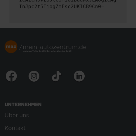
InJpc2t5IjogZmFsc2UKICB9Cn0=
UNTERNEHMEN
Über uns
Kontakt