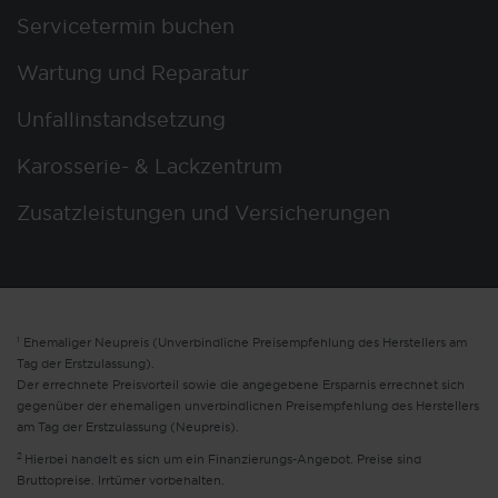
Servicetermin buchen
Wartung und Reparatur
Unfallinstandsetzung
Karosserie- & Lackzentrum
Zusatzleistungen und Versicherungen
1
Ehemaliger Neupreis (Unverbindliche Preisempfehlung des Herstellers am
Tag der Erstzulassung).
Der errechnete Preisvorteil sowie die angegebene Ersparnis errechnet sich
gegenüber der ehemaligen unverbindlichen Preisempfehlung des Herstellers
am Tag der Erstzulassung (Neupreis).
2
Hierbei handelt es sich um ein Finanzierungs-Angebot. Preise sind
Bruttopreise. Irrtümer vorbehalten.