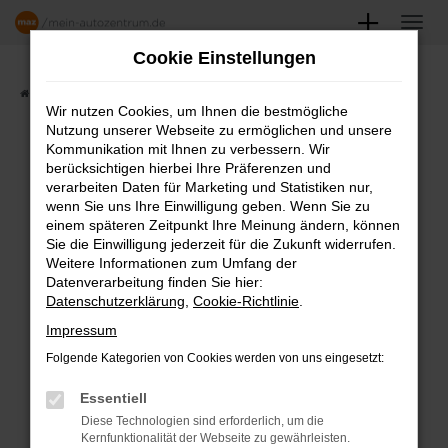
Zum
Hauptinhalt
Cookie Einstellungen
springen
Startseite
Angebote
Fahrzeugmarkt
Wir nutzen Cookies, um Ihnen die bestmögliche
Nutzung unserer Webseite zu ermöglichen und unsere
FAHRZEUGSHOWROOM
Kommunikation mit Ihnen zu verbessern. Wir
berücksichtigen hierbei Ihre Präferenzen und
verarbeiten Daten für Marketing und Statistiken nur,
wenn Sie uns Ihre Einwilligung geben. Wenn Sie zu
einem späteren Zeitpunkt Ihre Meinung ändern, können
Fehler: Network Error
Sie die Einwilligung jederzeit für die Zukunft widerrufen.
Weitere Informationen zum Umfang der
Beim Laden ist ein Fehler aufgetreten.
Datenverarbeitung finden Sie hier:
Datenschutzerklärung
,
Cookie-Richtlinie
.
Hier sind ein paar Tipps, die dir helfen können:
Impressum
Überprüfe deine Firewall und deine
Folgende Kategorien von Cookies werden von uns eingesetzt:
Internetverbindung.
Laden andere Webseiten, zum Beispiel
Essentiell
deine Suchmaschine?
Diese Technologien sind erforderlich, um die
Kernfunktionalität der Webseite zu gewährleisten.