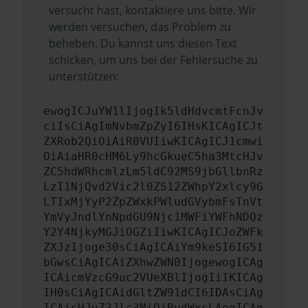
versucht hast, kontaktiere uns bitte. Wir
werden versuchen, das Problem zu
beheben. Du kannst uns diesen Text
schicken, um uns bei der Fehlersuche zu
unterstützen:
ewogICJuYW1lIjogIk5ldHdvcmtFcnJv
ciIsCiAgImNvbmZpZyI6IHsKICAgICJt
ZXRob2QiOiAiR0VUIiwKICAgICJ1cmwi
OiAiaHR0cHM6Ly9hcGkueC5ha3MtcHJv
ZC5hdWRhcmlzLm5ldC92MS9jbGllbnRz
LzI1NjQvd2Vic2l0ZS12ZWhpY2xlcy9G
LTIxMjYyP2ZpZWxkPWludGVybmFsTnVt
YmVyJndlYnNpdGU9Njc1MWFiYWFhNDQz
Y2Y4NjkyMGJiOGZiIiwKICAgICJoZWFk
ZXJzIjoge30sCiAgICAiYm9keSI6IG51
bGwsCiAgICAiZXhwZWN0IjogewogICAg
ICAicmVzcG9uc2VUeXBlIjogIiIKICAg
IH0sCiAgICAidGltZW91dCI6IDAsCiAg
ICAicHJvZ3Jlc3MiOiBudWxsLAogICAg