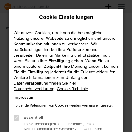
Zum
Hauptinhalt
Cookie Einstellungen
springen
Startseite
Angebote
Fahrzeugmarkt
Wir nutzen Cookies, um Ihnen die bestmögliche
Nutzung unserer Webseite zu ermöglichen und unsere
FAHRZEUGSHOWROOM
Kommunikation mit Ihnen zu verbessern. Wir
berücksichtigen hierbei Ihre Präferenzen und
verarbeiten Daten für Marketing und Statistiken nur,
wenn Sie uns Ihre Einwilligung geben. Wenn Sie zu
einem späteren Zeitpunkt Ihre Meinung ändern, können
Fehler: Network Error
Sie die Einwilligung jederzeit für die Zukunft widerrufen.
Weitere Informationen zum Umfang der
Beim Laden ist ein Fehler aufgetreten.
Datenverarbeitung finden Sie hier:
Datenschutzerklärung
,
Cookie-Richtlinie
.
Hier sind ein paar Tipps, die dir helfen können:
Impressum
Überprüfe deine Firewall und deine
Folgende Kategorien von Cookies werden von uns eingesetzt:
Internetverbindung.
Laden andere Webseiten, zum Beispiel
Essentiell
deine Suchmaschine?
Diese Technologien sind erforderlich, um die
Kernfunktionalität der Webseite zu gewährleisten.