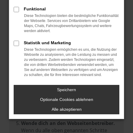
Prüfe deine Browsererweiterungen.
Manche Erweiterungen, wie Werbeblocker,
Funktional
können das Laden bestimmter Seiten
Diese Technologien bieten die bestmögliche Funktionalität
der Webseite. Services von Drittanbietern wie Google
verhindern. Funktioniert die Seite in einem
Maps, Chats, Fahrzeugbewertungssystem und weitere
anderen Browser oder in einem privaten
werden aktiviert.
Fenster?
Statistik und Marketing
Starte dein Gerät neu.
Diese Technologien ermöglichen es uns, die Nutzung der
Das kann manchmal helfen,
Webseite zu analysieren, um die Leistung zu messen und
zu verbessern. Zudem werden Technologien eingesetzt,
vorübergehende Probleme zu beheben.
die von dritten Werbetreibenden verwendet werden, um
Stelle sicher, dass dein Browser und dein
Sie auf anderen Webseiten zu verfolgen und um Anzeigen
zu schalten, die für Ihre Interessen relevant sind.
Betriebssystem auf dem neuesten Stand
sind.
Speichern
Veraltete Software birgt nicht nur ein
Sicherheitsrisiko, sondern kann auch dazu
Optionale Cookies ablehnen
führen, dass bestimmte Funktionen nicht
Alle akzeptieren
mehr unterstützt werden.
Wende dich an den Webseitenbetreiber.
Wenn du alle oben genannten Schritte