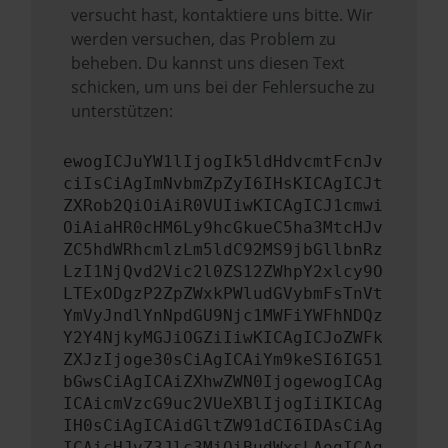
versucht hast, kontaktiere uns bitte. Wir
werden versuchen, das Problem zu
beheben. Du kannst uns diesen Text
schicken, um uns bei der Fehlersuche zu
unterstützen:
ewogICJuYW1lIjogIk5ldHdvcmtFcnJv
ciIsCiAgImNvbmZpZyI6IHsKICAgICJt
ZXRob2QiOiAiR0VUIiwKICAgICJ1cmwi
OiAiaHR0cHM6Ly9hcGkueC5ha3MtcHJv
ZC5hdWRhcmlzLm5ldC92MS9jbGllbnRz
LzI1NjQvd2Vic2l0ZS12ZWhpY2xlcy9O
LTExODgzP2ZpZWxkPWludGVybmFsTnVt
YmVyJndlYnNpdGU9Njc1MWFiYWFhNDQz
Y2Y4NjkyMGJiOGZiIiwKICAgICJoZWFk
ZXJzIjoge30sCiAgICAiYm9keSI6IG51
bGwsCiAgICAiZXhwZWN0IjogewogICAg
ICAicmVzcG9uc2VUeXBlIjogIiIKICAg
IH0sCiAgICAidGltZW91dCI6IDAsCiAg
ICAicHJvZ3Jlc3MiOiBudWxsLAogICAg