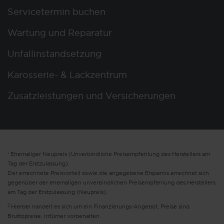
Servicetermin buchen
Wartung und Reparatur
Unfallinstandsetzung
Karosserie- & Lackzentrum
Zusatzleistungen und Versicherungen
1
Ehemaliger Neupreis (Unverbindliche Preisempfehlung des Herstellers am
Tag der Erstzulassung).
Der errechnete Preisvorteil sowie die angegebene Ersparnis errechnet sich
gegenüber der ehemaligen unverbindlichen Preisempfehlung des Herstellers
am Tag der Erstzulassung (Neupreis).
2
Hierbei handelt es sich um ein Finanzierungs-Angebot. Preise sind
Bruttopreise. Irrtümer vorbehalten.