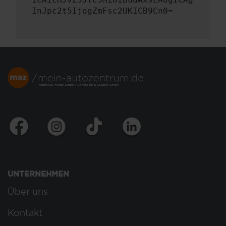
InJpc2t5IjogZmFsc2UKICB9Cn0=
UNTERNEHMEN
Über uns
Kontakt