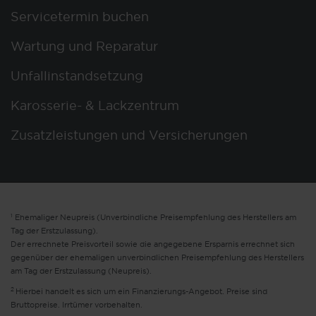
Servicetermin buchen
Wartung und Reparatur
Unfallinstandsetzung
Karosserie- & Lackzentrum
Zusatzleistungen und Versicherungen
1
Ehemaliger Neupreis (Unverbindliche Preisempfehlung des Herstellers am
Tag der Erstzulassung).
Der errechnete Preisvorteil sowie die angegebene Ersparnis errechnet sich
gegenüber der ehemaligen unverbindlichen Preisempfehlung des Herstellers
am Tag der Erstzulassung (Neupreis).
2
Hierbei handelt es sich um ein Finanzierungs-Angebot. Preise sind
Bruttopreise. Irrtümer vorbehalten.