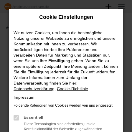
Zum
Hauptinhalt
Cookie Einstellungen
springen
Startseite
Angebote
Fahrzeugmarkt
Wir nutzen Cookies, um Ihnen die bestmögliche
Nutzung unserer Webseite zu ermöglichen und unsere
FAHRZEUGSHOWROOM
Kommunikation mit Ihnen zu verbessern. Wir
berücksichtigen hierbei Ihre Präferenzen und
verarbeiten Daten für Marketing und Statistiken nur,
wenn Sie uns Ihre Einwilligung geben. Wenn Sie zu
einem späteren Zeitpunkt Ihre Meinung ändern, können
Fehler: Network Error
Sie die Einwilligung jederzeit für die Zukunft widerrufen.
Weitere Informationen zum Umfang der
Beim Laden ist ein Fehler aufgetreten.
Datenverarbeitung finden Sie hier:
Datenschutzerklärung
,
Cookie-Richtlinie
.
Hier sind ein paar Tipps, die dir helfen können:
Impressum
Überprüfe deine Firewall und deine
Folgende Kategorien von Cookies werden von uns eingesetzt:
Internetverbindung.
Laden andere Webseiten, zum Beispiel
Essentiell
deine Suchmaschine?
Diese Technologien sind erforderlich, um die
Kernfunktionalität der Webseite zu gewährleisten.