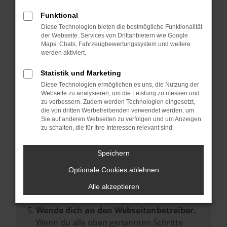
Prüfe deine Browsererweiterungen.
Manche Erweiterungen, wie Werbeblocker,
Funktional
können das Laden bestimmter Seiten
Diese Technologien bieten die bestmögliche Funktionalität
der Webseite. Services von Drittanbietern wie Google
verhindern. Funktioniert die Seite in einem
Maps, Chats, Fahrzeugbewertungssystem und weitere
anderen Browser oder in einem privaten
werden aktiviert.
Fenster?
Statistik und Marketing
Starte dein Gerät neu.
Diese Technologien ermöglichen es uns, die Nutzung der
Das kann manchmal helfen,
Webseite zu analysieren, um die Leistung zu messen und
zu verbessern. Zudem werden Technologien eingesetzt,
vorübergehende Probleme zu beheben.
die von dritten Werbetreibenden verwendet werden, um
Stelle sicher, dass dein Browser und dein
Sie auf anderen Webseiten zu verfolgen und um Anzeigen
zu schalten, die für Ihre Interessen relevant sind.
Betriebssystem auf dem neuesten Stand
sind.
Speichern
Veraltete Software birgt nicht nur ein
Sicherheitsrisiko, sondern kann auch dazu
Optionale Cookies ablehnen
führen, dass bestimmte Funktionen nicht
Alle akzeptieren
mehr unterstützt werden.
Wende dich an den Webseitenbetreiber.
Wenn du alle oben genannten Schritte