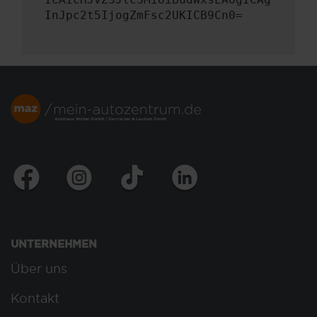
InJpc2t5IjogZmFsc2UKICB9Cn0=
UNTERNEHMEN
Über uns
Kontakt