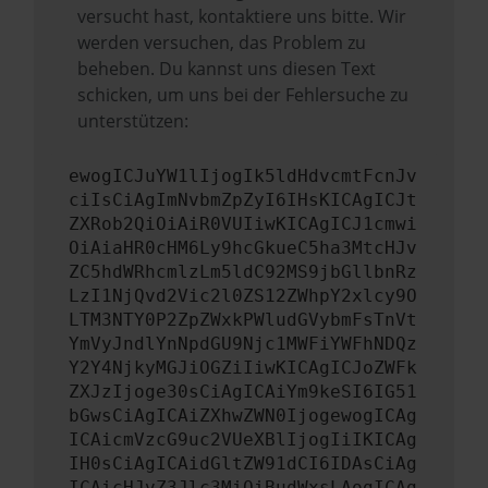
versucht hast, kontaktiere uns bitte. Wir
werden versuchen, das Problem zu
beheben. Du kannst uns diesen Text
schicken, um uns bei der Fehlersuche zu
unterstützen:
ewogICJuYW1lIjogIk5ldHdvcmtFcnJv
ciIsCiAgImNvbmZpZyI6IHsKICAgICJt
ZXRob2QiOiAiR0VUIiwKICAgICJ1cmwi
OiAiaHR0cHM6Ly9hcGkueC5ha3MtcHJv
ZC5hdWRhcmlzLm5ldC92MS9jbGllbnRz
LzI1NjQvd2Vic2l0ZS12ZWhpY2xlcy9O
LTM3NTY0P2ZpZWxkPWludGVybmFsTnVt
YmVyJndlYnNpdGU9Njc1MWFiYWFhNDQz
Y2Y4NjkyMGJiOGZiIiwKICAgICJoZWFk
ZXJzIjoge30sCiAgICAiYm9keSI6IG51
bGwsCiAgICAiZXhwZWN0IjogewogICAg
ICAicmVzcG9uc2VUeXBlIjogIiIKICAg
IH0sCiAgICAidGltZW91dCI6IDAsCiAg
ICAicHJvZ3Jlc3MiOiBudWxsLAogICAg