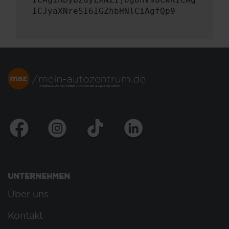
ICJyaXNreSI6IGZhbHNlCiAgfQp9
UNTERNEHMEN
Über uns
Kontakt