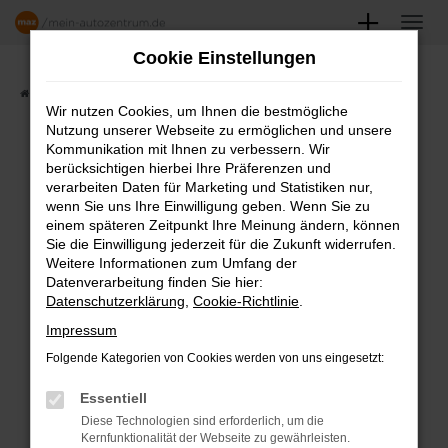
Zum
Hauptinhalt
Cookie Einstellungen
springen
Startseite
Angebote
Fahrzeugmarkt
Wir nutzen Cookies, um Ihnen die bestmögliche
Nutzung unserer Webseite zu ermöglichen und unsere
FAHRZEUGSHOWROOM
Kommunikation mit Ihnen zu verbessern. Wir
berücksichtigen hierbei Ihre Präferenzen und
verarbeiten Daten für Marketing und Statistiken nur,
wenn Sie uns Ihre Einwilligung geben. Wenn Sie zu
einem späteren Zeitpunkt Ihre Meinung ändern, können
Fehler: Network Error
Sie die Einwilligung jederzeit für die Zukunft widerrufen.
Weitere Informationen zum Umfang der
Beim Laden ist ein Fehler aufgetreten.
Datenverarbeitung finden Sie hier:
Datenschutzerklärung
,
Cookie-Richtlinie
.
Hier sind ein paar Tipps, die dir helfen können:
Impressum
Überprüfe deine Firewall und deine
Folgende Kategorien von Cookies werden von uns eingesetzt:
Internetverbindung.
Laden andere Webseiten, zum Beispiel
Essentiell
deine Suchmaschine?
Diese Technologien sind erforderlich, um die
Kernfunktionalität der Webseite zu gewährleisten.