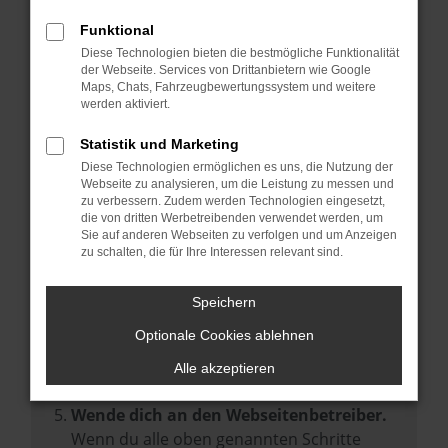
Prüfe deine Browsererweiterungen.
Manche Erweiterungen, wie Werbeblocker,
Funktional
können das Laden bestimmter Seiten
Diese Technologien bieten die bestmögliche Funktionalität
der Webseite. Services von Drittanbietern wie Google
verhindern. Funktioniert die Seite in einem
Maps, Chats, Fahrzeugbewertungssystem und weitere
anderen Browser oder in einem privaten
werden aktiviert.
Fenster?
Statistik und Marketing
Starte dein Gerät neu.
Diese Technologien ermöglichen es uns, die Nutzung der
Das kann manchmal helfen,
Webseite zu analysieren, um die Leistung zu messen und
zu verbessern. Zudem werden Technologien eingesetzt,
vorübergehende Probleme zu beheben.
die von dritten Werbetreibenden verwendet werden, um
Stelle sicher, dass dein Browser und dein
Sie auf anderen Webseiten zu verfolgen und um Anzeigen
zu schalten, die für Ihre Interessen relevant sind.
Betriebssystem auf dem neuesten Stand
sind.
Speichern
Veraltete Software birgt nicht nur ein
Sicherheitsrisiko, sondern kann auch dazu
Optionale Cookies ablehnen
führen, dass bestimmte Funktionen nicht
Alle akzeptieren
mehr unterstützt werden.
Wende dich an den Webseitenbetreiber.
Wenn du alle oben genannten Schritte