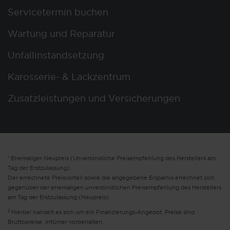
Servicetermin buchen
Wartung und Reparatur
Unfallinstandsetzung
Karosserie- & Lackzentrum
Zusatzleistungen und Versicherungen
1
Ehemaliger Neupreis (Unverbindliche Preisempfehlung des Herstellers am
Tag der Erstzulassung).
Der errechnete Preisvorteil sowie die angegebene Ersparnis errechnet sich
gegenüber der ehemaligen unverbindlichen Preisempfehlung des Herstellers
am Tag der Erstzulassung (Neupreis).
2
Hierbei handelt es sich um ein Finanzierungs-Angebot. Preise sind
Bruttopreise. Irrtümer vorbehalten.