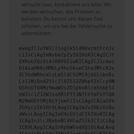
versucht hast, kontaktiere uns bitte. Wir
werden versuchen, das Problem zu
beheben. Du kannst uns diesen Text
schicken, um uns bei der Fehlersuche zu
unterstützen:
ewogICJuYW1lIjogIk5ldHdvcmtFcnJv
ciIsCiAgImNvbmZpZyI6IHsKICAgICJt
ZXRob2QiOiAiR0VUIiwKICAgICJ1cmwi
OiAiaHR0cHM6Ly9hcGkueC5ha3MtcHJv
ZC5hdWRhcmlzLm5ldC92MS9jbGllbnRz
LzI1NjQvd2Vic2l0ZS12ZWhpY2xlcy9N
QS0xOTQ4Mz9maWVsZD1pbnRlcm5hbE51
bWJlciZ3ZWJzaXRlPTY3NTFhYmFhYTQ0
M2NmODY5MjBiYjhmYiIsCiAgICAiaGVh
ZGVycyI6IHt9LAogICAgImJvZHkiOiBu
dWxsLAogICAgImV4cGVjdCI6IHsKICAg
ICAgInJlc3BvbnNlVHlwZSI6ICIiCiAg
ICB9LAogICAgInRpbWVvdXQiOiAwLAog
ICAgInByb2dyZXNzIjogbnVsbCwKICAg