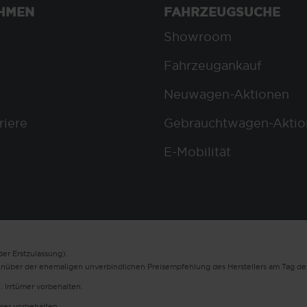
HMEN
FAHRZEUGSUCHE
Showroom
Fahrzeugankauf
Neuwagen-Aktionen
riere
Gebrauchtwagen-Aktio
E-Mobilität
er Erstzulassung).
enüber der ehemaligen unverbindlichen Preisempfehlung des Herstellers am Tag der
. Irrtümer vorbehalten.
ümer vorbehalten.