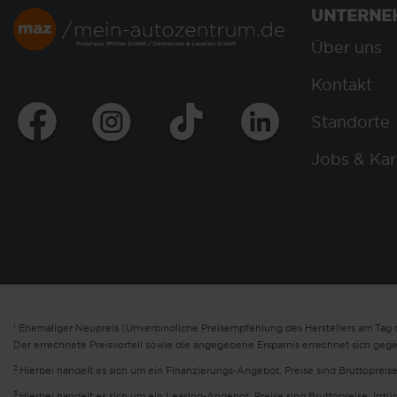
UNTERNE
Über uns
Kontakt
Standorte
Jobs & Kar
1
Ehemaliger Neupreis (Unverbindliche Preisempfehlung des Herstellers am Tag d
Der errechnete Preisvorteil sowie die angegebene Ersparnis errechnet sich geg
2
Hierbei handelt es sich um ein Finanzierungs-Angebot. Preise sind Bruttopreise
3
Hierbei handelt es sich um ein Leasing-Angebot. Preise sind Bruttopreise. Irrt