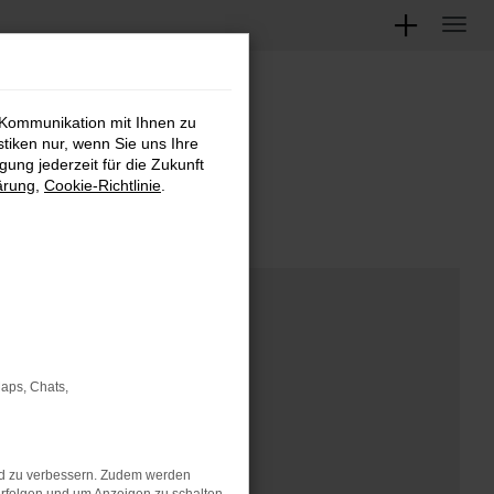
 Kommunikation mit Ihnen zu
M
stiken nur, wenn Sie uns Ihre
ung jederzeit für die Zukunft
ärung
,
Cookie-Richtlinie
.
Maps, Chats,
nd zu verbessern. Zudem werden