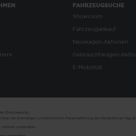
HMEN
FAHRZEUGSUCHE
Showroom
Fahrzeugankauf
Neuwagen-Aktionen
riere
Gebrauchtwagen-Aktio
E-Mobilität
er Erstzulassung).
enüber der ehemaligen unverbindlichen Preisempfehlung des Herstellers am Tag der
. Irrtümer vorbehalten.
ümer vorbehalten.