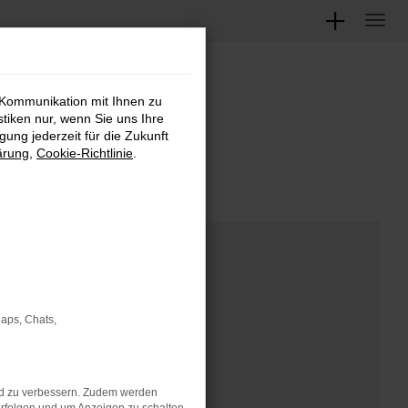
 Kommunikation mit Ihnen zu
M
stiken nur, wenn Sie uns Ihre
ung jederzeit für die Zukunft
ärung
,
Cookie-Richtlinie
.
Maps, Chats,
nd zu verbessern. Zudem werden