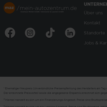
UNTERNE
Über uns
Kontakt
Standorte
Jobs & Kar
1
Ehemaliger Neupreis (Unverbindliche Preisempfehlung des Herstellers am Tag d
Der errechnete Preisvorteil sowie die angegebene Ersparnis errechnet sich geg
2
Hierbei handelt es sich um ein Finanzierungs-Angebot. Preise sind Bruttopreise
3
Hierbei handelt es sich um ein Leasing-Angebot. Preise sind Bruttopreise. Irrt