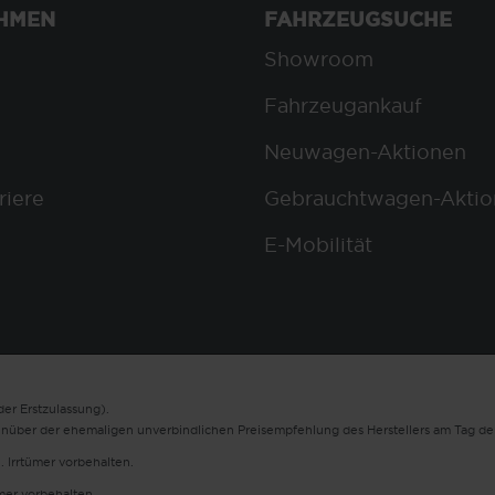
HMEN
FAHRZEUGSUCHE
Showroom
Fahrzeugankauf
Neuwagen-Aktionen
riere
Gebrauchtwagen-Aktio
E-Mobilität
er Erstzulassung).
enüber der ehemaligen unverbindlichen Preisempfehlung des Herstellers am Tag der
. Irrtümer vorbehalten.
ümer vorbehalten.