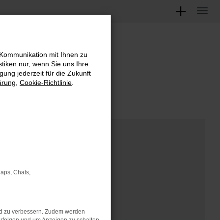
 Kommunikation mit Ihnen zu
M
stiken nur, wenn Sie uns Ihre
ung jederzeit für die Zukunft
ärung
,
Cookie-Richtlinie
.
Maps, Chats,
nd zu verbessern. Zudem werden