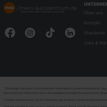
UNTERNE
Über uns
Kontakt
Standorte
Jobs & Kar
1
Ehemaliger Neupreis (Unverbindliche Preisempfehlung des Herstellers am Tag d
Der errechnete Preisvorteil sowie die angegebene Ersparnis errechnet sich geg
2
Hierbei handelt es sich um ein Finanzierungs-Angebot. Preise sind Bruttopreise
3
Hierbei handelt es sich um ein Leasing-Angebot. Preise sind Bruttopreise. Irrt