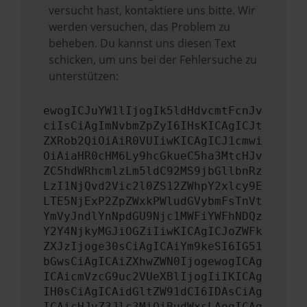
versucht hast, kontaktiere uns bitte. Wir
werden versuchen, das Problem zu
beheben. Du kannst uns diesen Text
schicken, um uns bei der Fehlersuche zu
unterstützen:
ewogICJuYW1lIjogIk5ldHdvcmtFcnJv
ciIsCiAgImNvbmZpZyI6IHsKICAgICJt
ZXRob2QiOiAiR0VUIiwKICAgICJ1cmwi
OiAiaHR0cHM6Ly9hcGkueC5ha3MtcHJv
ZC5hdWRhcmlzLm5ldC92MS9jbGllbnRz
LzI1NjQvd2Vic2l0ZS12ZWhpY2xlcy9E
LTE5NjExP2ZpZWxkPWludGVybmFsTnVt
YmVyJndlYnNpdGU9Njc1MWFiYWFhNDQz
Y2Y4NjkyMGJiOGZiIiwKICAgICJoZWFk
ZXJzIjoge30sCiAgICAiYm9keSI6IG51
bGwsCiAgICAiZXhwZWN0IjogewogICAg
ICAicmVzcG9uc2VUeXBlIjogIiIKICAg
IH0sCiAgICAidGltZW91dCI6IDAsCiAg
ICAicHJvZ3Jlc3MiOiBudWxsLAogICAg