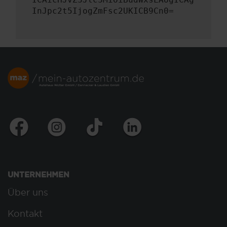
InJpc2t5IjogZmFsc2UKICB9Cn0=
UNTERNEHMEN
Über uns
Kontakt