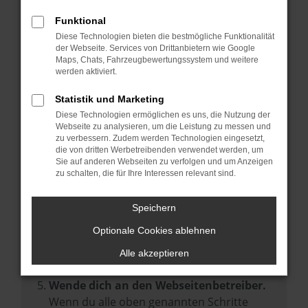
Prüfe deine Browsererweiterungen.
Manche Erweiterungen, wie Werbeblocker,
Funktional
können das Laden bestimmter Seiten
Diese Technologien bieten die bestmögliche Funktionalität
der Webseite. Services von Drittanbietern wie Google
verhindern. Funktioniert die Seite in einem
Maps, Chats, Fahrzeugbewertungssystem und weitere
anderen Browser oder in einem privaten
werden aktiviert.
Fenster?
Statistik und Marketing
Starte dein Gerät neu.
Diese Technologien ermöglichen es uns, die Nutzung der
Das kann manchmal helfen,
Webseite zu analysieren, um die Leistung zu messen und
zu verbessern. Zudem werden Technologien eingesetzt,
vorübergehende Probleme zu beheben.
die von dritten Werbetreibenden verwendet werden, um
Stelle sicher, dass dein Browser und dein
Sie auf anderen Webseiten zu verfolgen und um Anzeigen
zu schalten, die für Ihre Interessen relevant sind.
Betriebssystem auf dem neuesten Stand
sind.
Speichern
Veraltete Software birgt nicht nur ein
Sicherheitsrisiko, sondern kann auch dazu
Optionale Cookies ablehnen
führen, dass bestimmte Funktionen nicht
Alle akzeptieren
mehr unterstützt werden.
Wende dich an den Webseitenbetreiber.
Wenn du alle oben genannten Schritte