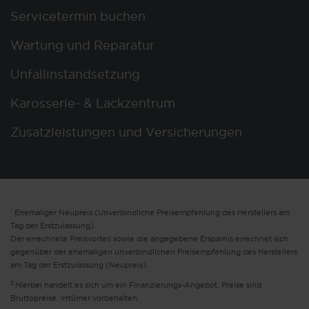
Servicetermin buchen
Wartung und Reparatur
Unfallinstandsetzung
Karosserie- & Lackzentrum
Zusatzleistungen und Versicherungen
1
Ehemaliger Neupreis (Unverbindliche Preisempfehlung des Herstellers am
Tag der Erstzulassung).
Der errechnete Preisvorteil sowie die angegebene Ersparnis errechnet sich
gegenüber der ehemaligen unverbindlichen Preisempfehlung des Herstellers
am Tag der Erstzulassung (Neupreis).
2
Hierbei handelt es sich um ein Finanzierungs-Angebot. Preise sind
Bruttopreise. Irrtümer vorbehalten.