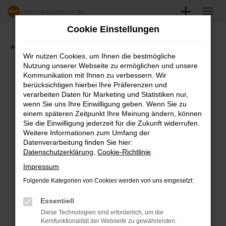
Zum
Hauptinhalt
Cookie Einstellungen
springen
Startseite
Angebote
Fahrzeugmarkt
Wir nutzen Cookies, um Ihnen die bestmögliche
Nutzung unserer Webseite zu ermöglichen und unsere
FAHRZEUGSHOWROOM
Kommunikation mit Ihnen zu verbessern. Wir
berücksichtigen hierbei Ihre Präferenzen und
verarbeiten Daten für Marketing und Statistiken nur,
wenn Sie uns Ihre Einwilligung geben. Wenn Sie zu
einem späteren Zeitpunkt Ihre Meinung ändern, können
Fehler: Network Error
Sie die Einwilligung jederzeit für die Zukunft widerrufen.
Weitere Informationen zum Umfang der
Beim Laden ist ein Fehler aufgetreten.
Datenverarbeitung finden Sie hier:
Datenschutzerklärung
,
Cookie-Richtlinie
.
Hier sind ein paar Tipps, die dir helfen können:
Impressum
Überprüfe deine Firewall und deine
Folgende Kategorien von Cookies werden von uns eingesetzt:
Internetverbindung.
Laden andere Webseiten, zum Beispiel
Essentiell
deine Suchmaschine?
Diese Technologien sind erforderlich, um die
Kernfunktionalität der Webseite zu gewährleisten.