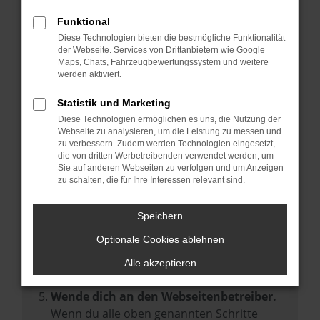
Prüfe deine Browsererweiterungen.
Manche Erweiterungen, wie Werbeblocker,
Funktional
können das Laden bestimmter Seiten
Diese Technologien bieten die bestmögliche Funktionalität
der Webseite. Services von Drittanbietern wie Google
verhindern. Funktioniert die Seite in einem
Maps, Chats, Fahrzeugbewertungssystem und weitere
anderen Browser oder in einem privaten
werden aktiviert.
Fenster?
Statistik und Marketing
Starte dein Gerät neu.
Diese Technologien ermöglichen es uns, die Nutzung der
Das kann manchmal helfen,
Webseite zu analysieren, um die Leistung zu messen und
zu verbessern. Zudem werden Technologien eingesetzt,
vorübergehende Probleme zu beheben.
die von dritten Werbetreibenden verwendet werden, um
Stelle sicher, dass dein Browser und dein
Sie auf anderen Webseiten zu verfolgen und um Anzeigen
zu schalten, die für Ihre Interessen relevant sind.
Betriebssystem auf dem neuesten Stand
sind.
Speichern
Veraltete Software birgt nicht nur ein
Sicherheitsrisiko, sondern kann auch dazu
Optionale Cookies ablehnen
führen, dass bestimmte Funktionen nicht
Alle akzeptieren
mehr unterstützt werden.
Wende dich an den Webseitenbetreiber.
Wenn du alle oben genannten Schritte