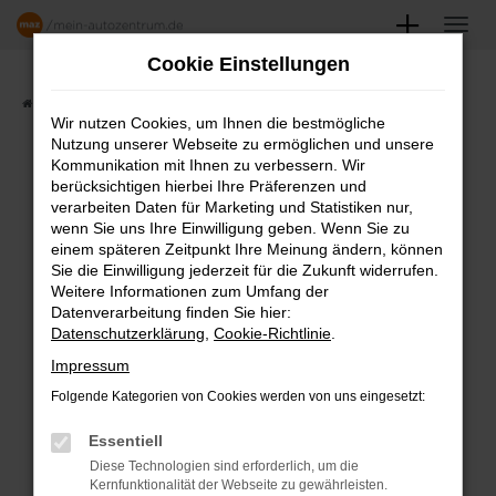
Zum
Hauptinhalt
Cookie Einstellungen
springen
Startseite
Angebote
Fahrzeugmarkt
Wir nutzen Cookies, um Ihnen die bestmögliche
Nutzung unserer Webseite zu ermöglichen und unsere
FAHRZEUGSHOWROOM
Kommunikation mit Ihnen zu verbessern. Wir
berücksichtigen hierbei Ihre Präferenzen und
verarbeiten Daten für Marketing und Statistiken nur,
wenn Sie uns Ihre Einwilligung geben. Wenn Sie zu
einem späteren Zeitpunkt Ihre Meinung ändern, können
Fehler: Network Error
Sie die Einwilligung jederzeit für die Zukunft widerrufen.
Weitere Informationen zum Umfang der
Beim Laden ist ein Fehler aufgetreten.
Datenverarbeitung finden Sie hier:
Datenschutzerklärung
,
Cookie-Richtlinie
.
Hier sind ein paar Tipps, die dir helfen können:
Impressum
Überprüfe deine Firewall und deine
Folgende Kategorien von Cookies werden von uns eingesetzt:
Internetverbindung.
Laden andere Webseiten, zum Beispiel
Essentiell
deine Suchmaschine?
Diese Technologien sind erforderlich, um die
Kernfunktionalität der Webseite zu gewährleisten.