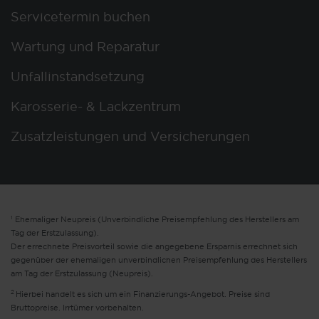
Servicetermin buchen
Wartung und Reparatur
Unfallinstandsetzung
Karosserie- & Lackzentrum
Zusatzleistungen und Versicherungen
1
Ehemaliger Neupreis (Unverbindliche Preisempfehlung des Herstellers am
Tag der Erstzulassung).
Der errechnete Preisvorteil sowie die angegebene Ersparnis errechnet sich
gegenüber der ehemaligen unverbindlichen Preisempfehlung des Herstellers
am Tag der Erstzulassung (Neupreis).
2
Hierbei handelt es sich um ein Finanzierungs-Angebot. Preise sind
Bruttopreise. Irrtümer vorbehalten.