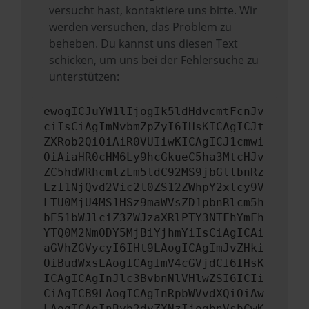
versucht hast, kontaktiere uns bitte. Wir
werden versuchen, das Problem zu
beheben. Du kannst uns diesen Text
schicken, um uns bei der Fehlersuche zu
unterstützen:
ewogICJuYW1lIjogIk5ldHdvcmtFcnJv
ciIsCiAgImNvbmZpZyI6IHsKICAgICJt
ZXRob2QiOiAiR0VUIiwKICAgICJ1cmwi
OiAiaHR0cHM6Ly9hcGkueC5ha3MtcHJv
ZC5hdWRhcmlzLm5ldC92MS9jbGllbnRz
LzI1NjQvd2Vic2l0ZS12ZWhpY2xlcy9V
LTU0MjU4MS1HSz9maWVsZD1pbnRlcm5h
bE51bWJlciZ3ZWJzaXRlPTY3NTFhYmFh
YTQ0M2NmODY5MjBiYjhmYiIsCiAgICAi
aGVhZGVycyI6IHt9LAogICAgImJvZHki
OiBudWxsLAogICAgImV4cGVjdCI6IHsK
ICAgICAgInJlc3BvbnNlVHlwZSI6ICIi
CiAgICB9LAogICAgInRpbWVvdXQiOiAw
LAogICAgInByb2dyZXNzIjogbnVsbCwK