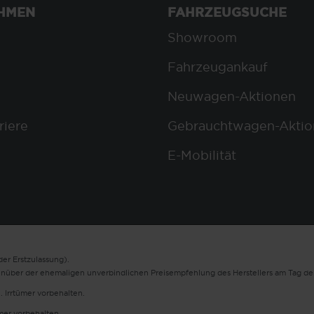
HMEN
FAHRZEUGSUCHE
Showroom
Fahrzeugankauf
Neuwagen-Aktionen
riere
Gebrauchtwagen-Aktio
E-Mobilität
er Erstzulassung).
enüber der ehemaligen unverbindlichen Preisempfehlung des Herstellers am Tag der
. Irrtümer vorbehalten.
ümer vorbehalten.