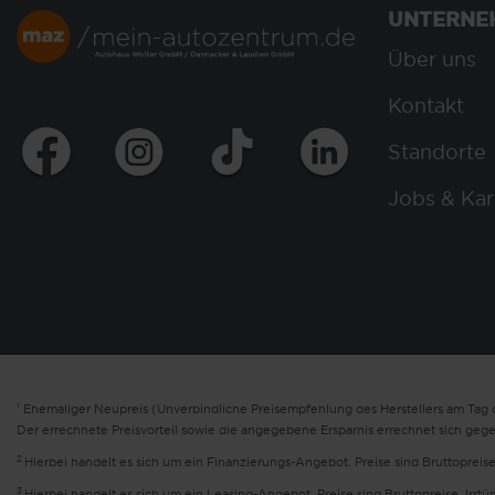
UNTERNE
Über uns
Kontakt
Standorte
Jobs & Kar
1
Ehemaliger Neupreis (Unverbindliche Preisempfehlung des Herstellers am Tag d
Der errechnete Preisvorteil sowie die angegebene Ersparnis errechnet sich geg
2
Hierbei handelt es sich um ein Finanzierungs-Angebot. Preise sind Bruttopreise
3
Hierbei handelt es sich um ein Leasing-Angebot. Preise sind Bruttopreise. Irrt