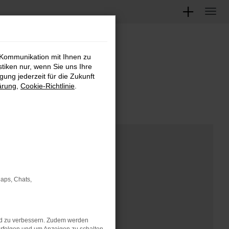
 Kommunikation mit Ihnen zu
M
stiken nur, wenn Sie uns Ihre
ung jederzeit für die Zukunft
ärung
,
Cookie-Richtlinie
.
Maps, Chats,
nd zu verbessern. Zudem werden