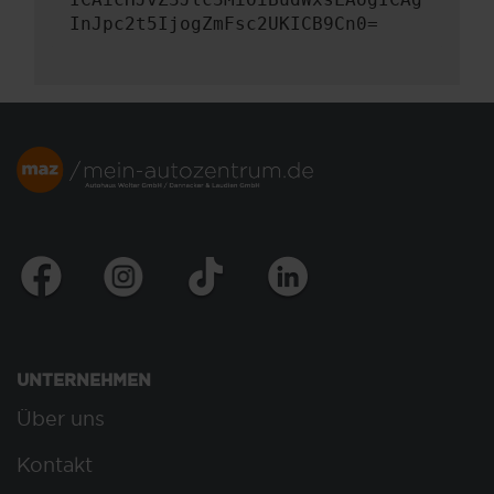
InJpc2t5IjogZmFsc2UKICB9Cn0=
UNTERNEHMEN
Über uns
Kontakt