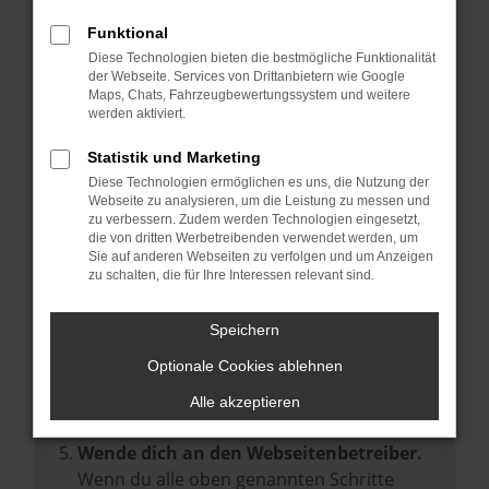
Prüfe deine Browsererweiterungen.
Manche Erweiterungen, wie Werbeblocker,
Funktional
können das Laden bestimmter Seiten
Diese Technologien bieten die bestmögliche Funktionalität
der Webseite. Services von Drittanbietern wie Google
verhindern. Funktioniert die Seite in einem
Maps, Chats, Fahrzeugbewertungssystem und weitere
anderen Browser oder in einem privaten
werden aktiviert.
Fenster?
Statistik und Marketing
Starte dein Gerät neu.
Diese Technologien ermöglichen es uns, die Nutzung der
Das kann manchmal helfen,
Webseite zu analysieren, um die Leistung zu messen und
zu verbessern. Zudem werden Technologien eingesetzt,
vorübergehende Probleme zu beheben.
die von dritten Werbetreibenden verwendet werden, um
Stelle sicher, dass dein Browser und dein
Sie auf anderen Webseiten zu verfolgen und um Anzeigen
zu schalten, die für Ihre Interessen relevant sind.
Betriebssystem auf dem neuesten Stand
sind.
Speichern
Veraltete Software birgt nicht nur ein
Sicherheitsrisiko, sondern kann auch dazu
Optionale Cookies ablehnen
führen, dass bestimmte Funktionen nicht
Alle akzeptieren
mehr unterstützt werden.
Wende dich an den Webseitenbetreiber.
Wenn du alle oben genannten Schritte