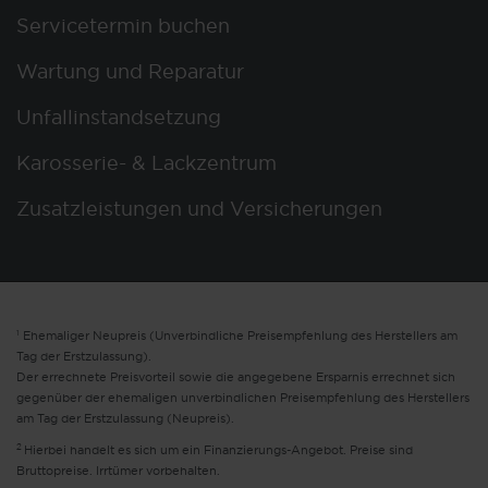
Servicetermin buchen
Wartung und Reparatur
Unfallinstandsetzung
Karosserie- & Lackzentrum
Zusatzleistungen und Versicherungen
1
Ehemaliger Neupreis (Unverbindliche Preisempfehlung des Herstellers am
Tag der Erstzulassung).
Der errechnete Preisvorteil sowie die angegebene Ersparnis errechnet sich
gegenüber der ehemaligen unverbindlichen Preisempfehlung des Herstellers
am Tag der Erstzulassung (Neupreis).
2
Hierbei handelt es sich um ein Finanzierungs-Angebot. Preise sind
Bruttopreise. Irrtümer vorbehalten.