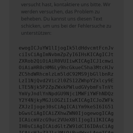
versucht hast, kontaktiere uns bitte. Wir
werden versuchen, das Problem zu
beheben. Du kannst uns diesen Text
schicken, um uns bei der Fehlersuche zu
unterstützen:
ewogICJuYW1lIjogIk5ldHdvcmtFcnJv
ciIsCiAgImNvbmZpZyI6IHsKICAgICJt
ZXRob2QiOiAiR0VUIiwKICAgICJ1cmwi
OiAiaHR0cHM6Ly9hcGkueC5ha3MtcHJv
ZC5hdWRhcmlzLm5ldC92MS9jbGllbnRz
LzI1NjQvd2Vic2l0ZS12ZWhpY2xlcy9E
LTE5Njk5P2ZpZWxkPWludGVybmFsTnVt
YmVyJndlYnNpdGU9Njc1MWFiYWFhNDQz
Y2Y4NjkyMGJiOGZiIiwKICAgICJoZWFk
ZXJzIjoge30sCiAgICAiYm9keSI6IG51
bGwsCiAgICAiZXhwZWN0IjogewogICAg
ICAicmVzcG9uc2VUeXBlIjogIiIKICAg
IH0sCiAgICAidGltZW91dCI6IDAsCiAg
ICAicHJvZ3Jlc3MiOiBudWxsLAogICAg