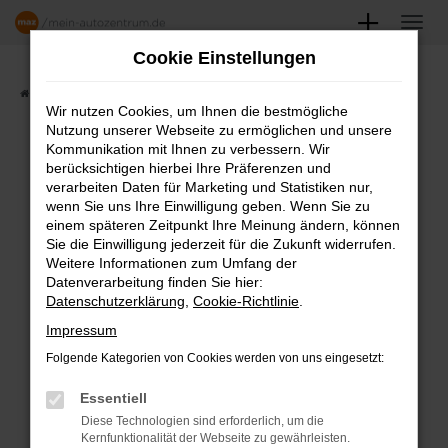
Zum
Hauptinhalt
Cookie Einstellungen
springen
Startseite
Angebote
Fahrzeugmarkt
Wir nutzen Cookies, um Ihnen die bestmögliche
Nutzung unserer Webseite zu ermöglichen und unsere
FAHRZEUGSHOWROOM
Kommunikation mit Ihnen zu verbessern. Wir
berücksichtigen hierbei Ihre Präferenzen und
verarbeiten Daten für Marketing und Statistiken nur,
wenn Sie uns Ihre Einwilligung geben. Wenn Sie zu
einem späteren Zeitpunkt Ihre Meinung ändern, können
Fehler: Network Error
Sie die Einwilligung jederzeit für die Zukunft widerrufen.
Weitere Informationen zum Umfang der
Beim Laden ist ein Fehler aufgetreten.
Datenverarbeitung finden Sie hier:
Datenschutzerklärung
,
Cookie-Richtlinie
.
Hier sind ein paar Tipps, die dir helfen können:
Impressum
Überprüfe deine Firewall und deine
Folgende Kategorien von Cookies werden von uns eingesetzt:
Internetverbindung.
Laden andere Webseiten, zum Beispiel
Essentiell
deine Suchmaschine?
Diese Technologien sind erforderlich, um die
Kernfunktionalität der Webseite zu gewährleisten.