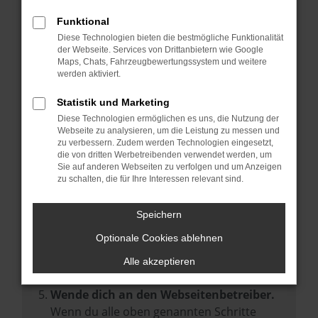
Prüfe deine Browsererweiterungen.
Manche Erweiterungen, wie Werbeblocker,
Funktional
können das Laden bestimmter Seiten
Diese Technologien bieten die bestmögliche Funktionalität
der Webseite. Services von Drittanbietern wie Google
verhindern. Funktioniert die Seite in einem
Maps, Chats, Fahrzeugbewertungssystem und weitere
anderen Browser oder in einem privaten
werden aktiviert.
Fenster?
Statistik und Marketing
Starte dein Gerät neu.
Diese Technologien ermöglichen es uns, die Nutzung der
Das kann manchmal helfen,
Webseite zu analysieren, um die Leistung zu messen und
zu verbessern. Zudem werden Technologien eingesetzt,
vorübergehende Probleme zu beheben.
die von dritten Werbetreibenden verwendet werden, um
Stelle sicher, dass dein Browser und dein
Sie auf anderen Webseiten zu verfolgen und um Anzeigen
zu schalten, die für Ihre Interessen relevant sind.
Betriebssystem auf dem neuesten Stand
sind.
Speichern
Veraltete Software birgt nicht nur ein
Sicherheitsrisiko, sondern kann auch dazu
Optionale Cookies ablehnen
führen, dass bestimmte Funktionen nicht
Alle akzeptieren
mehr unterstützt werden.
Wende dich an den Webseitenbetreiber.
Wenn du alle oben genannten Schritte