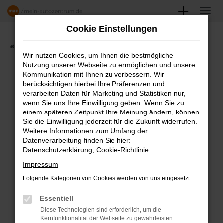
Zum
Hauptinhalt
Cookie Einstellungen
springen
Startseite
Angebote
Fahrzeugmarkt
Wir nutzen Cookies, um Ihnen die bestmögliche
Nutzung unserer Webseite zu ermöglichen und unsere
FAHRZEUGSHOWROOM
Kommunikation mit Ihnen zu verbessern. Wir
berücksichtigen hierbei Ihre Präferenzen und
verarbeiten Daten für Marketing und Statistiken nur,
wenn Sie uns Ihre Einwilligung geben. Wenn Sie zu
einem späteren Zeitpunkt Ihre Meinung ändern, können
Fehler: Network Error
Sie die Einwilligung jederzeit für die Zukunft widerrufen.
Weitere Informationen zum Umfang der
Beim Laden ist ein Fehler aufgetreten.
Datenverarbeitung finden Sie hier:
Datenschutzerklärung
,
Cookie-Richtlinie
.
Hier sind ein paar Tipps, die dir helfen können:
Impressum
Überprüfe deine Firewall und deine
Folgende Kategorien von Cookies werden von uns eingesetzt:
Internetverbindung.
Laden andere Webseiten, zum Beispiel
Essentiell
deine Suchmaschine?
Diese Technologien sind erforderlich, um die
Kernfunktionalität der Webseite zu gewährleisten.