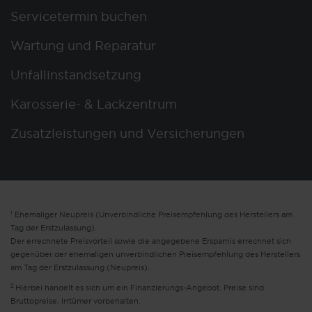
Servicetermin buchen
Wartung und Reparatur
Unfallinstandsetzung
Karosserie- & Lackzentrum
Zusatzleistungen und Versicherungen
1
Ehemaliger Neupreis (Unverbindliche Preisempfehlung des Herstellers am
Tag der Erstzulassung).
Der errechnete Preisvorteil sowie die angegebene Ersparnis errechnet sich
gegenüber der ehemaligen unverbindlichen Preisempfehlung des Herstellers
am Tag der Erstzulassung (Neupreis).
2
Hierbei handelt es sich um ein Finanzierungs-Angebot. Preise sind
Bruttopreise. Irrtümer vorbehalten.