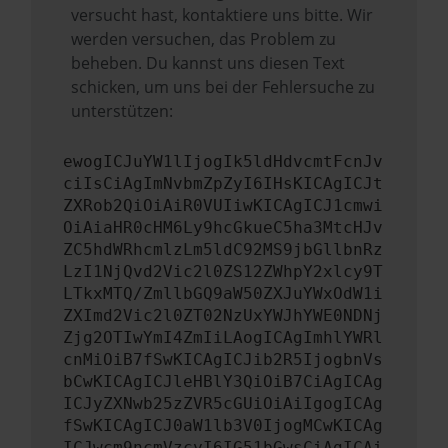
versucht hast, kontaktiere uns bitte. Wir
werden versuchen, das Problem zu
beheben. Du kannst uns diesen Text
schicken, um uns bei der Fehlersuche zu
unterstützen:
ewogICJuYW1lIjogIk5ldHdvcmtFcnJv
ciIsCiAgImNvbmZpZyI6IHsKICAgICJt
ZXRob2QiOiAiR0VUIiwKICAgICJ1cmwi
OiAiaHR0cHM6Ly9hcGkueC5ha3MtcHJv
ZC5hdWRhcmlzLm5ldC92MS9jbGllbnRz
LzI1NjQvd2Vic2l0ZS12ZWhpY2xlcy9T
LTkxMTQ/ZmllbGQ9aW50ZXJuYWxOdW1i
ZXImd2Vic2l0ZT02NzUxYWJhYWE0NDNj
Zjg2OTIwYmI4ZmIiLAogICAgImhlYWRl
cnMiOiB7fSwKICAgICJib2R5IjogbnVs
bCwKICAgICJleHBlY3QiOiB7CiAgICAg
ICJyZXNwb25zZVR5cGUiOiAiIgogICAg
fSwKICAgICJ0aW1lb3V0IjogMCwKICAg
ICJwcm9ncmVzcyI6IG51bGwsCiAgICAi