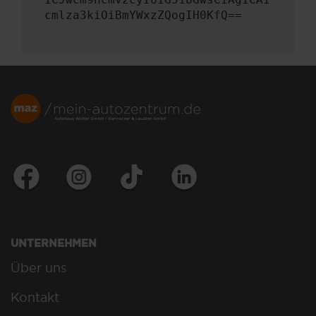
cmlza3kiOiBmYWxzZQogIH0KfQ==
UNTERNEHMEN
Über uns
Kontakt