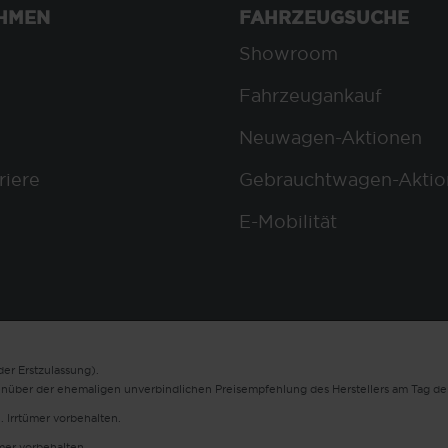
HMEN
FAHRZEUGSUCHE
Showroom
Fahrzeugankauf
Neuwagen-Aktionen
riere
Gebrauchtwagen-Aktio
E-Mobilität
er Erstzulassung).
enüber der ehemaligen unverbindlichen Preisempfehlung des Herstellers am Tag der
. Irrtümer vorbehalten.
ümer vorbehalten.