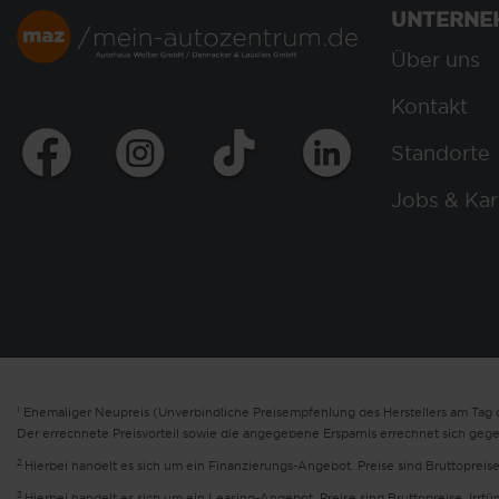
UNTERNE
Über uns
Kontakt
Standorte
Jobs & Kar
1
Ehemaliger Neupreis (Unverbindliche Preisempfehlung des Herstellers am Tag d
Der errechnete Preisvorteil sowie die angegebene Ersparnis errechnet sich geg
2
Hierbei handelt es sich um ein Finanzierungs-Angebot. Preise sind Bruttopreise
3
Hierbei handelt es sich um ein Leasing-Angebot. Preise sind Bruttopreise. Irrt