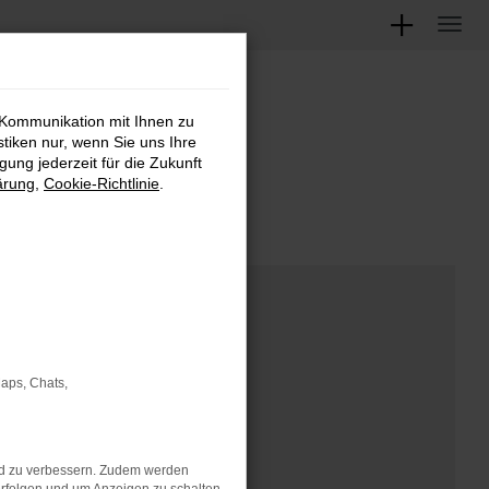
 Kommunikation mit Ihnen zu
M
stiken nur, wenn Sie uns Ihre
ung jederzeit für die Zukunft
ärung
,
Cookie-Richtlinie
.
Maps, Chats,
nd zu verbessern. Zudem werden