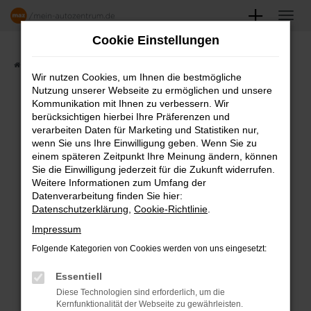
Zum
Hauptinhalt
Cookie Einstellungen
springen
Startseite
Angebote
Fahrzeugmarkt
Wir nutzen Cookies, um Ihnen die bestmögliche
Nutzung unserer Webseite zu ermöglichen und unsere
FAHRZEUGSHOWROOM
Kommunikation mit Ihnen zu verbessern. Wir
berücksichtigen hierbei Ihre Präferenzen und
verarbeiten Daten für Marketing und Statistiken nur,
wenn Sie uns Ihre Einwilligung geben. Wenn Sie zu
einem späteren Zeitpunkt Ihre Meinung ändern, können
Fehler: Network Error
Sie die Einwilligung jederzeit für die Zukunft widerrufen.
Weitere Informationen zum Umfang der
Beim Laden ist ein Fehler aufgetreten.
Datenverarbeitung finden Sie hier:
Datenschutzerklärung
,
Cookie-Richtlinie
.
Hier sind ein paar Tipps, die dir helfen können:
Impressum
Überprüfe deine Firewall und deine
Folgende Kategorien von Cookies werden von uns eingesetzt:
Internetverbindung.
Laden andere Webseiten, zum Beispiel
Essentiell
deine Suchmaschine?
Diese Technologien sind erforderlich, um die
Kernfunktionalität der Webseite zu gewährleisten.