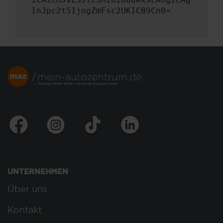
InJpc2t5IjogZmFsc2UKICB9Cn0=
UNTERNEHMEN
Über uns
Kontakt