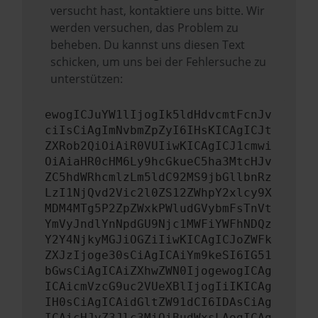
versucht hast, kontaktiere uns bitte. Wir
werden versuchen, das Problem zu
beheben. Du kannst uns diesen Text
schicken, um uns bei der Fehlersuche zu
unterstützen:
ewogICJuYW1lIjogIk5ldHdvcmtFcnJv
ciIsCiAgImNvbmZpZyI6IHsKICAgICJt
ZXRob2QiOiAiR0VUIiwKICAgICJ1cmwi
OiAiaHR0cHM6Ly9hcGkueC5ha3MtcHJv
ZC5hdWRhcmlzLm5ldC92MS9jbGllbnRz
LzI1NjQvd2Vic2l0ZS12ZWhpY2xlcy9X
MDM4MTg5P2ZpZWxkPWludGVybmFsTnVt
YmVyJndlYnNpdGU9Njc1MWFiYWFhNDQz
Y2Y4NjkyMGJiOGZiIiwKICAgICJoZWFk
ZXJzIjoge30sCiAgICAiYm9keSI6IG51
bGwsCiAgICAiZXhwZWN0IjogewogICAg
ICAicmVzcG9uc2VUeXBlIjogIiIKICAg
IH0sCiAgICAidGltZW91dCI6IDAsCiAg
ICAicHJvZ3Jlc3MiOiBudWxsLAogICAg