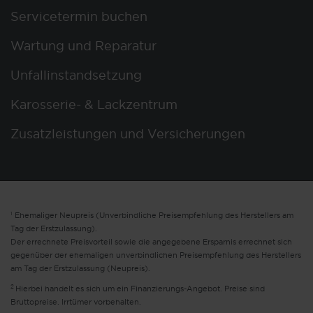
Servicetermin buchen
Wartung und Reparatur
Unfallinstandsetzung
Karosserie- & Lackzentrum
Zusatzleistungen und Versicherungen
1
Ehemaliger Neupreis (Unverbindliche Preisempfehlung des Herstellers am
Tag der Erstzulassung).
Der errechnete Preisvorteil sowie die angegebene Ersparnis errechnet sich
gegenüber der ehemaligen unverbindlichen Preisempfehlung des Herstellers
am Tag der Erstzulassung (Neupreis).
2
Hierbei handelt es sich um ein Finanzierungs-Angebot. Preise sind
Bruttopreise. Irrtümer vorbehalten.