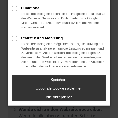
Prüfe deine Browsererweiterungen.
Manche Erweiterungen, wie Werbeblocker,
Funktional
können das Laden bestimmter Seiten
Diese Technologien bieten die bestmögliche Funktionalität
der Webseite. Services von Drittanbietern wie Google
verhindern. Funktioniert die Seite in einem
Maps, Chats, Fahrzeugbewertungssystem und weitere
anderen Browser oder in einem privaten
werden aktiviert.
Fenster?
Statistik und Marketing
Starte dein Gerät neu.
Diese Technologien ermöglichen es uns, die Nutzung der
Das kann manchmal helfen,
Webseite zu analysieren, um die Leistung zu messen und
zu verbessern. Zudem werden Technologien eingesetzt,
vorübergehende Probleme zu beheben.
die von dritten Werbetreibenden verwendet werden, um
Stelle sicher, dass dein Browser und dein
Sie auf anderen Webseiten zu verfolgen und um Anzeigen
zu schalten, die für Ihre Interessen relevant sind.
Betriebssystem auf dem neuesten Stand
sind.
Speichern
Veraltete Software birgt nicht nur ein
Sicherheitsrisiko, sondern kann auch dazu
Optionale Cookies ablehnen
führen, dass bestimmte Funktionen nicht
Alle akzeptieren
mehr unterstützt werden.
Wende dich an den Webseitenbetreiber.
Wenn du alle oben genannten Schritte