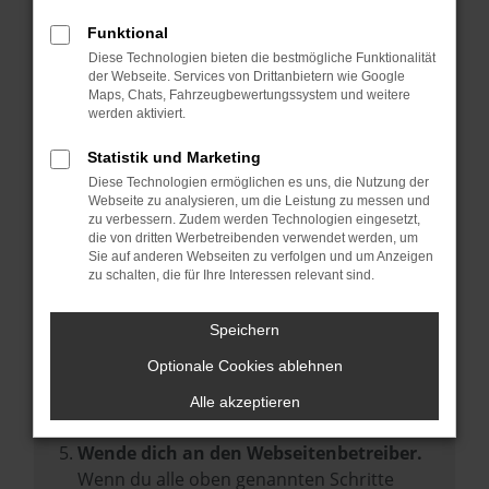
Prüfe deine Browsererweiterungen.
Manche Erweiterungen, wie Werbeblocker,
Funktional
können das Laden bestimmter Seiten
Diese Technologien bieten die bestmögliche Funktionalität
der Webseite. Services von Drittanbietern wie Google
verhindern. Funktioniert die Seite in einem
Maps, Chats, Fahrzeugbewertungssystem und weitere
anderen Browser oder in einem privaten
werden aktiviert.
Fenster?
Statistik und Marketing
Starte dein Gerät neu.
Diese Technologien ermöglichen es uns, die Nutzung der
Das kann manchmal helfen,
Webseite zu analysieren, um die Leistung zu messen und
zu verbessern. Zudem werden Technologien eingesetzt,
vorübergehende Probleme zu beheben.
die von dritten Werbetreibenden verwendet werden, um
Stelle sicher, dass dein Browser und dein
Sie auf anderen Webseiten zu verfolgen und um Anzeigen
zu schalten, die für Ihre Interessen relevant sind.
Betriebssystem auf dem neuesten Stand
sind.
Speichern
Veraltete Software birgt nicht nur ein
Sicherheitsrisiko, sondern kann auch dazu
Optionale Cookies ablehnen
führen, dass bestimmte Funktionen nicht
Alle akzeptieren
mehr unterstützt werden.
Wende dich an den Webseitenbetreiber.
Wenn du alle oben genannten Schritte