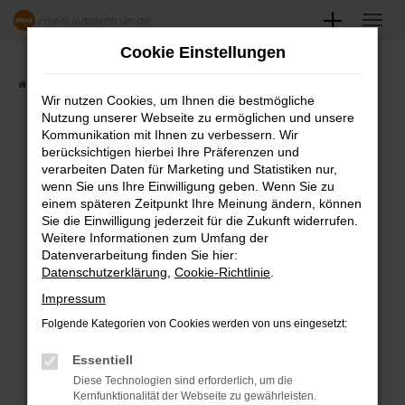
Zum
Hauptinhalt
Cookie Einstellungen
springen
Startseite
Angebote
Fahrzeugmarkt
Wir nutzen Cookies, um Ihnen die bestmögliche
Nutzung unserer Webseite zu ermöglichen und unsere
FAHRZEUGSHOWROOM
Kommunikation mit Ihnen zu verbessern. Wir
berücksichtigen hierbei Ihre Präferenzen und
verarbeiten Daten für Marketing und Statistiken nur,
wenn Sie uns Ihre Einwilligung geben. Wenn Sie zu
einem späteren Zeitpunkt Ihre Meinung ändern, können
Fehler: Network Error
Sie die Einwilligung jederzeit für die Zukunft widerrufen.
Weitere Informationen zum Umfang der
Beim Laden ist ein Fehler aufgetreten.
Datenverarbeitung finden Sie hier:
Datenschutzerklärung
,
Cookie-Richtlinie
.
Hier sind ein paar Tipps, die dir helfen können:
Impressum
Überprüfe deine Firewall und deine
Folgende Kategorien von Cookies werden von uns eingesetzt:
Internetverbindung.
Laden andere Webseiten, zum Beispiel
Essentiell
deine Suchmaschine?
Diese Technologien sind erforderlich, um die
Kernfunktionalität der Webseite zu gewährleisten.