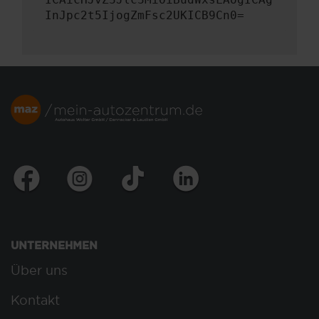
InJpc2t5IjogZmFsc2UKICB9Cn0=
UNTERNEHMEN
Über uns
Kontakt