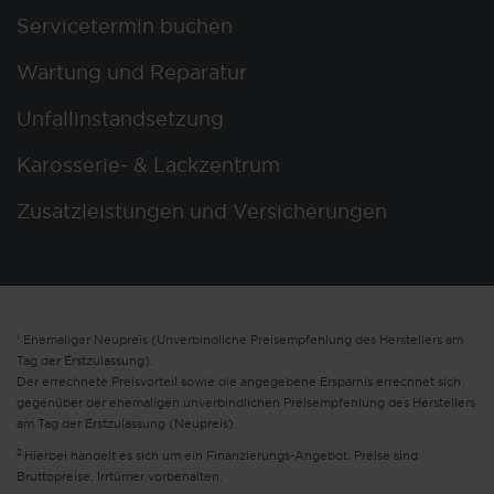
Servicetermin buchen
Wartung und Reparatur
Unfallinstandsetzung
Karosserie- & Lackzentrum
Zusatzleistungen und Versicherungen
1
Ehemaliger Neupreis (Unverbindliche Preisempfehlung des Herstellers am
Tag der Erstzulassung).
Der errechnete Preisvorteil sowie die angegebene Ersparnis errechnet sich
gegenüber der ehemaligen unverbindlichen Preisempfehlung des Herstellers
am Tag der Erstzulassung (Neupreis).
2
Hierbei handelt es sich um ein Finanzierungs-Angebot. Preise sind
Bruttopreise. Irrtümer vorbehalten.