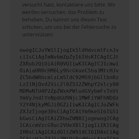
versucht hast, kontaktiere uns bitte. Wir
werden versuchen, das Problem zu
beheben. Du kannst uns diesen Text
schicken, um uns bei der Fehlersuche zu
unterstützen:
ewogICJuYW1lIjogIk5ldHdvcmtFcnJv
ciIsCiAgImNvbmZpZyI6IHsKICAgICJt
ZXRob2QiOiAiR0VUIiwKICAgICJ1cmwi
OiAiaHR0cHM6Ly9hcGkueC5ha3MtcHJv
ZC5hdWRhcmlzLm5ldC92MS9jbGllbnRz
LzI1NjQvd2Vic2l0ZS12ZWhpY2xlcy80
MDMwNTU4P2ZpZWxkPWludGVybmFsTnVt
YmVyJndlYnNpdGU9Njc1MWFiYWFhNDQz
Y2Y4NjkyMGJiOGZiIiwKICAgICJoZWFk
ZXJzIjoge30sCiAgICAiYm9keSI6IG51
bGwsCiAgICAiZXhwZWN0IjogewogICAg
ICAicmVzcG9uc2VUeXBlIjogIiIKICAg
IH0sCiAgICAidGltZW91dCI6IDAsCiAg
ICAicHJvZ3Jlc3MiOiBudWxsLAogICAg