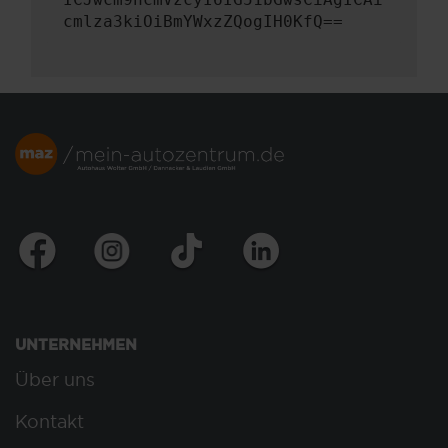
cmlza3kiOiBmYWxzZQogIH0KfQ==
UNTERNEHMEN
Über uns
Kontakt