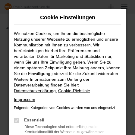
Zum
Hauptinhalt
Cookie Einstellungen
springen
Startseite
Angebote
Fahrzeugmarkt
Wir nutzen Cookies, um Ihnen die bestmögliche
Nutzung unserer Webseite zu ermöglichen und unsere
FAHRZEUGSHOWROOM
Kommunikation mit Ihnen zu verbessern. Wir
berücksichtigen hierbei Ihre Präferenzen und
verarbeiten Daten für Marketing und Statistiken nur,
wenn Sie uns Ihre Einwilligung geben. Wenn Sie zu
einem späteren Zeitpunkt Ihre Meinung ändern, können
Fehler: Network Error
Sie die Einwilligung jederzeit für die Zukunft widerrufen.
Weitere Informationen zum Umfang der
Beim Laden ist ein Fehler aufgetreten.
Datenverarbeitung finden Sie hier:
Datenschutzerklärung
,
Cookie-Richtlinie
.
Hier sind ein paar Tipps, die dir helfen können:
Impressum
Überprüfe deine Firewall und deine
Folgende Kategorien von Cookies werden von uns eingesetzt:
Internetverbindung.
Laden andere Webseiten, zum Beispiel
Essentiell
deine Suchmaschine?
Diese Technologien sind erforderlich, um die
Kernfunktionalität der Webseite zu gewährleisten.