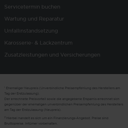
Servicetermin buchen
Wartung und Reparatur
Unfallinstandsetzung
Karosserie- & Lackzentrum
Zusatzleistungen und Versicherungen
1
Ehemaliger Neupreis (Unverbindliche Preisempfehlung des Herstellers am
Tag der Erstzulassung).
Der errechnete Preisvorteil sowie die angegebene Ersparnis errechnet sich
gegenüber der ehemaligen unverbindlichen Preisempfehlung des Herstellers
am Tag der Erstzulassung (Neupreis).
2
Hierbei handelt es sich um ein Finanzierungs-Angebot. Preise sind
Bruttopreise. Irrtümer vorbehalten.