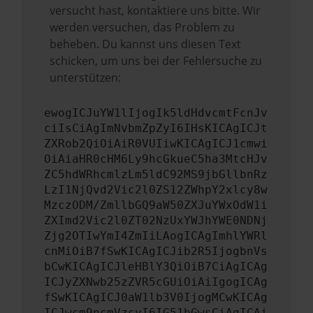
versucht hast, kontaktiere uns bitte. Wir
werden versuchen, das Problem zu
beheben. Du kannst uns diesen Text
schicken, um uns bei der Fehlersuche zu
unterstützen:
ewogICJuYW1lIjogIk5ldHdvcmtFcnJv
ciIsCiAgImNvbmZpZyI6IHsKICAgICJt
ZXRob2QiOiAiR0VUIiwKICAgICJ1cmwi
OiAiaHR0cHM6Ly9hcGkueC5ha3MtcHJv
ZC5hdWRhcmlzLm5ldC92MS9jbGllbnRz
LzI1NjQvd2Vic2l0ZS12ZWhpY2xlcy8w
MzczODM/ZmllbGQ9aW50ZXJuYWxOdW1i
ZXImd2Vic2l0ZT02NzUxYWJhYWE0NDNj
Zjg2OTIwYmI4ZmIiLAogICAgImhlYWRl
cnMiOiB7fSwKICAgICJib2R5IjogbnVs
bCwKICAgICJleHBlY3QiOiB7CiAgICAg
ICJyZXNwb25zZVR5cGUiOiAiIgogICAg
fSwKICAgICJ0aW1lb3V0IjogMCwKICAg
ICJwcm9ncmVzcyI6IG51bGwsCiAgICAi