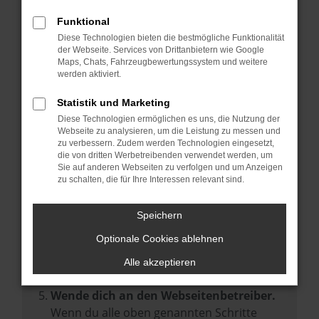
Prüfe deine Browsererweiterungen.
Manche Erweiterungen, wie Werbeblocker,
Funktional
können das Laden bestimmter Seiten
Diese Technologien bieten die bestmögliche Funktionalität
der Webseite. Services von Drittanbietern wie Google
verhindern. Funktioniert die Seite in einem
Maps, Chats, Fahrzeugbewertungssystem und weitere
anderen Browser oder in einem privaten
werden aktiviert.
Fenster?
Statistik und Marketing
Starte dein Gerät neu.
Diese Technologien ermöglichen es uns, die Nutzung der
Das kann manchmal helfen,
Webseite zu analysieren, um die Leistung zu messen und
zu verbessern. Zudem werden Technologien eingesetzt,
vorübergehende Probleme zu beheben.
die von dritten Werbetreibenden verwendet werden, um
Stelle sicher, dass dein Browser und dein
Sie auf anderen Webseiten zu verfolgen und um Anzeigen
zu schalten, die für Ihre Interessen relevant sind.
Betriebssystem auf dem neuesten Stand
sind.
Speichern
Veraltete Software birgt nicht nur ein
Sicherheitsrisiko, sondern kann auch dazu
Optionale Cookies ablehnen
führen, dass bestimmte Funktionen nicht
Alle akzeptieren
mehr unterstützt werden.
Wende dich an den Webseitenbetreiber.
Wenn du alle oben genannten Schritte