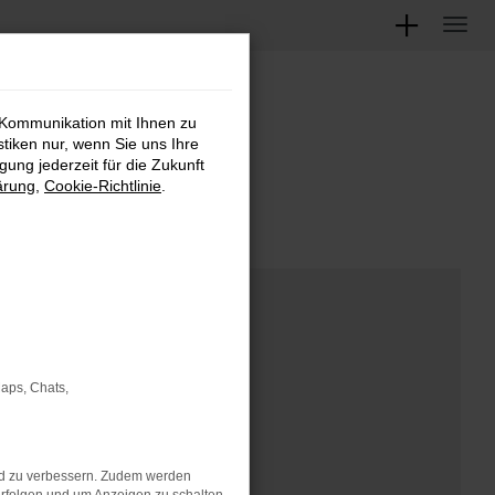
 Kommunikation mit Ihnen zu
M
stiken nur, wenn Sie uns Ihre
ung jederzeit für die Zukunft
ärung
,
Cookie-Richtlinie
.
Maps, Chats,
nd zu verbessern. Zudem werden