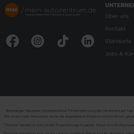
UNTERNE
Über uns
Kontakt
Standorte
Jobs & Kar
1
Ehemaliger Neupreis (Unverbindliche Preisempfehlung des Herstellers am Tag d
Der errechnete Preisvorteil sowie die angegebene Ersparnis errechnet sich geg
2
Hierbei handelt es sich um ein Finanzierungs-Angebot. Preise sind Bruttopreise
3
Hierbei handelt es sich um ein Leasing-Angebot. Preise sind Bruttopreise. Irrt