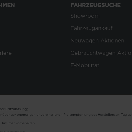
HMEN
FAHRZEUGSUCHE
Showroom
Fahrzeugankauf
Neuwagen-Aktionen
riere
Gebrauchtwagen-Aktio
E-Mobilität
er Erstzulassung).
enüber der ehemaligen unverbindlichen Preisempfehlung des Herstellers am Tag der
. Irrtümer vorbehalten.
ümer vorbehalten.