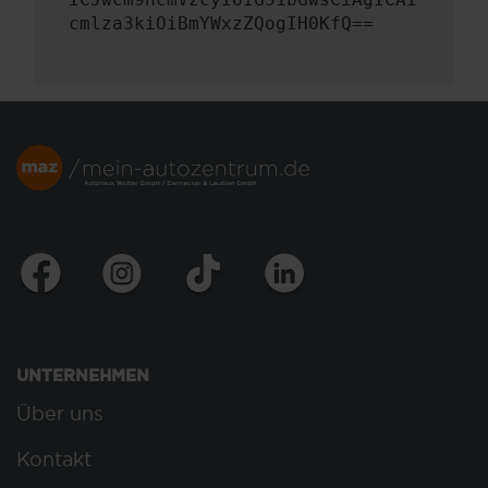
cmlza3kiOiBmYWxzZQogIH0KfQ==
UNTERNEHMEN
Über uns
Kontakt