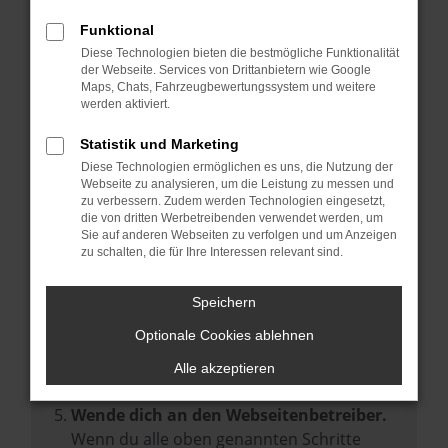
Prüfe deine Browsererweiterungen.
Manche Erweiterungen, wie Werbeblocker,
Funktional
können das Laden bestimmter Seiten
Diese Technologien bieten die bestmögliche Funktionalität
der Webseite. Services von Drittanbietern wie Google
verhindern. Funktioniert die Seite in einem
Maps, Chats, Fahrzeugbewertungssystem und weitere
anderen Browser oder in einem privaten
werden aktiviert.
Fenster?
Statistik und Marketing
Starte dein Gerät neu.
Diese Technologien ermöglichen es uns, die Nutzung der
Das kann manchmal helfen,
Webseite zu analysieren, um die Leistung zu messen und
zu verbessern. Zudem werden Technologien eingesetzt,
vorübergehende Probleme zu beheben.
die von dritten Werbetreibenden verwendet werden, um
Stelle sicher, dass dein Browser und dein
Sie auf anderen Webseiten zu verfolgen und um Anzeigen
zu schalten, die für Ihre Interessen relevant sind.
Betriebssystem auf dem neuesten Stand
sind.
Speichern
Veraltete Software birgt nicht nur ein
Sicherheitsrisiko, sondern kann auch dazu
Optionale Cookies ablehnen
führen, dass bestimmte Funktionen nicht
Alle akzeptieren
mehr unterstützt werden.
Wende dich an den Webseitenbetreiber.
Wenn du alle oben genannten Schritte