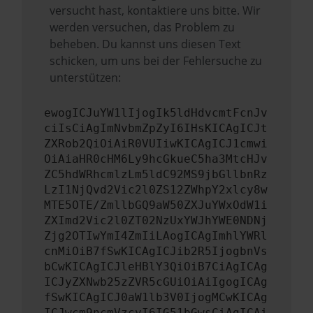
versucht hast, kontaktiere uns bitte. Wir
werden versuchen, das Problem zu
beheben. Du kannst uns diesen Text
schicken, um uns bei der Fehlersuche zu
unterstützen:
ewogICJuYW1lIjogIk5ldHdvcmtFcnJv
ciIsCiAgImNvbmZpZyI6IHsKICAgICJt
ZXRob2QiOiAiR0VUIiwKICAgICJ1cmwi
OiAiaHR0cHM6Ly9hcGkueC5ha3MtcHJv
ZC5hdWRhcmlzLm5ldC92MS9jbGllbnRz
LzI1NjQvd2Vic2l0ZS12ZWhpY2xlcy8w
MTE5OTE/ZmllbGQ9aW50ZXJuYWxOdW1i
ZXImd2Vic2l0ZT02NzUxYWJhYWE0NDNj
Zjg2OTIwYmI4ZmIiLAogICAgImhlYWRl
cnMiOiB7fSwKICAgICJib2R5IjogbnVs
bCwKICAgICJleHBlY3QiOiB7CiAgICAg
ICJyZXNwb25zZVR5cGUiOiAiIgogICAg
fSwKICAgICJ0aW1lb3V0IjogMCwKICAg
ICJwcm9ncmVzcyI6IG51bGwsCiAgICAi