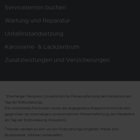
Servicetermin buchen
Wartung und Reparatur
Unfallinstandsetzung
Karosserie- & Lackzentrum
Zusatzleistungen und Versicherungen
1
Ehemaliger Neupreis (Unverbindliche Preisempfehlung des Herstellers am
Tag der Erstzulassung).
Der errechnete Preisvorteil sowie die angegebene Ersparnis errechnet sich
gegenüber der ehemaligen unverbindlichen Preisempfehlung des Herstellers
am Tag der Erstzulassung (Neupreis).
2
Hierbei handelt es sich um ein Finanzierungs-Angebot. Preise sind
Bruttopreise. Irrtümer vorbehalten.