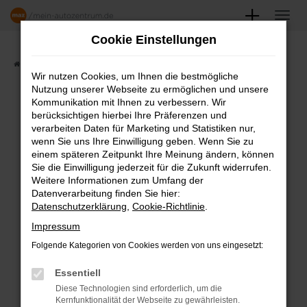
Zum
Hauptinhalt
Cookie Einstellungen
springen
Startseite
Angebote
Fahrzeugmarkt
Wir nutzen Cookies, um Ihnen die bestmögliche
Nutzung unserer Webseite zu ermöglichen und unsere
FAHRZEUGSHOWROOM
Kommunikation mit Ihnen zu verbessern. Wir
berücksichtigen hierbei Ihre Präferenzen und
verarbeiten Daten für Marketing und Statistiken nur,
wenn Sie uns Ihre Einwilligung geben. Wenn Sie zu
einem späteren Zeitpunkt Ihre Meinung ändern, können
Fehler: Network Error
Sie die Einwilligung jederzeit für die Zukunft widerrufen.
Weitere Informationen zum Umfang der
Beim Laden ist ein Fehler aufgetreten.
Datenverarbeitung finden Sie hier:
Datenschutzerklärung
,
Cookie-Richtlinie
.
Hier sind ein paar Tipps, die dir helfen können:
Impressum
Überprüfe deine Firewall und deine
Folgende Kategorien von Cookies werden von uns eingesetzt:
Internetverbindung.
Laden andere Webseiten, zum Beispiel
Essentiell
deine Suchmaschine?
Diese Technologien sind erforderlich, um die
Kernfunktionalität der Webseite zu gewährleisten.