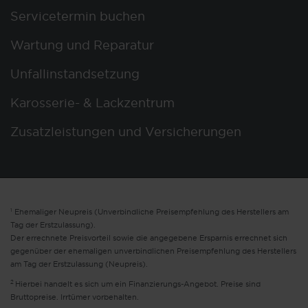
Servicetermin buchen
Wartung und Reparatur
Unfallinstandsetzung
Karosserie- & Lackzentrum
Zusatzleistungen und Versicherungen
1
Ehemaliger Neupreis (Unverbindliche Preisempfehlung des Herstellers am
Tag der Erstzulassung).
Der errechnete Preisvorteil sowie die angegebene Ersparnis errechnet sich
gegenüber der ehemaligen unverbindlichen Preisempfehlung des Herstellers
am Tag der Erstzulassung (Neupreis).
2
Hierbei handelt es sich um ein Finanzierungs-Angebot. Preise sind
Bruttopreise. Irrtümer vorbehalten.