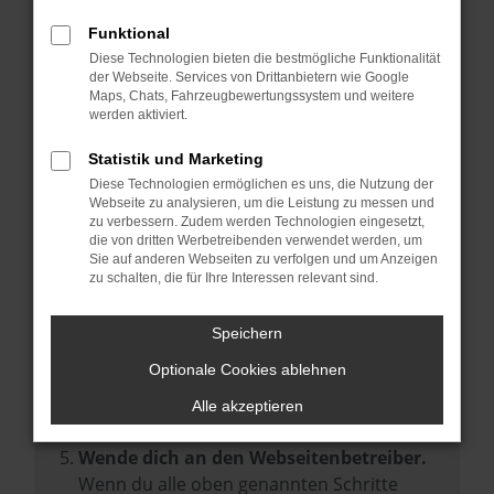
Prüfe deine Browsererweiterungen.
Manche Erweiterungen, wie Werbeblocker,
Funktional
können das Laden bestimmter Seiten
Diese Technologien bieten die bestmögliche Funktionalität
der Webseite. Services von Drittanbietern wie Google
verhindern. Funktioniert die Seite in einem
Maps, Chats, Fahrzeugbewertungssystem und weitere
anderen Browser oder in einem privaten
werden aktiviert.
Fenster?
Statistik und Marketing
Starte dein Gerät neu.
Diese Technologien ermöglichen es uns, die Nutzung der
Das kann manchmal helfen,
Webseite zu analysieren, um die Leistung zu messen und
zu verbessern. Zudem werden Technologien eingesetzt,
vorübergehende Probleme zu beheben.
die von dritten Werbetreibenden verwendet werden, um
Stelle sicher, dass dein Browser und dein
Sie auf anderen Webseiten zu verfolgen und um Anzeigen
zu schalten, die für Ihre Interessen relevant sind.
Betriebssystem auf dem neuesten Stand
sind.
Speichern
Veraltete Software birgt nicht nur ein
Sicherheitsrisiko, sondern kann auch dazu
Optionale Cookies ablehnen
führen, dass bestimmte Funktionen nicht
Alle akzeptieren
mehr unterstützt werden.
Wende dich an den Webseitenbetreiber.
Wenn du alle oben genannten Schritte