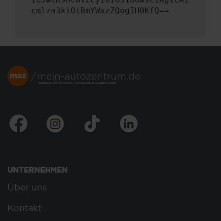
cmlza3kiOiBmYWxzZQogIH0KfQ==
UNTERNEHMEN
Über uns
Kontakt