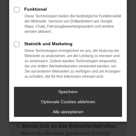
Prüfe deine Browsererweiterungen.
Manche Erweiterungen, wie Werbeblocker,
Funktional
können das Laden bestimmter Seiten
Diese Technologien bieten die bestmögliche Funktionalität
der Webseite. Services von Drittanbietern wie Google
verhindern. Funktioniert die Seite in einem
Maps, Chats, Fahrzeugbewertungssystem und weitere
anderen Browser oder in einem privaten
werden aktiviert.
Fenster?
Statistik und Marketing
Starte dein Gerät neu.
Diese Technologien ermöglichen es uns, die Nutzung der
Das kann manchmal helfen,
Webseite zu analysieren, um die Leistung zu messen und
zu verbessern. Zudem werden Technologien eingesetzt,
vorübergehende Probleme zu beheben.
die von dritten Werbetreibenden verwendet werden, um
Stelle sicher, dass dein Browser und dein
Sie auf anderen Webseiten zu verfolgen und um Anzeigen
zu schalten, die für Ihre Interessen relevant sind.
Betriebssystem auf dem neuesten Stand
sind.
Speichern
Veraltete Software birgt nicht nur ein
Sicherheitsrisiko, sondern kann auch dazu
Optionale Cookies ablehnen
führen, dass bestimmte Funktionen nicht
Alle akzeptieren
mehr unterstützt werden.
Wende dich an den Webseitenbetreiber.
Wenn du alle oben genannten Schritte