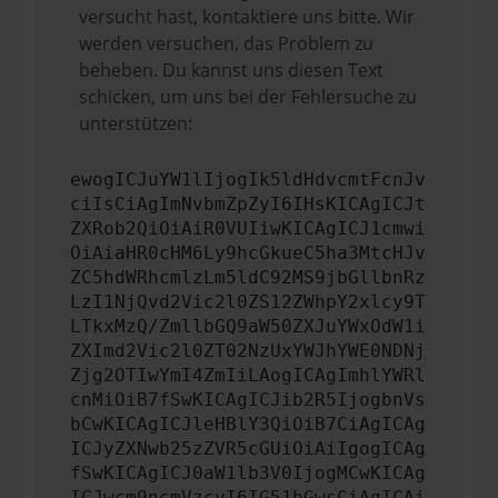
versucht hast, kontaktiere uns bitte. Wir
werden versuchen, das Problem zu
beheben. Du kannst uns diesen Text
schicken, um uns bei der Fehlersuche zu
unterstützen:
ewogICJuYW1lIjogIk5ldHdvcmtFcnJv
ciIsCiAgImNvbmZpZyI6IHsKICAgICJt
ZXRob2QiOiAiR0VUIiwKICAgICJ1cmwi
OiAiaHR0cHM6Ly9hcGkueC5ha3MtcHJv
ZC5hdWRhcmlzLm5ldC92MS9jbGllbnRz
LzI1NjQvd2Vic2l0ZS12ZWhpY2xlcy9T
LTkxMzQ/ZmllbGQ9aW50ZXJuYWxOdW1i
ZXImd2Vic2l0ZT02NzUxYWJhYWE0NDNj
Zjg2OTIwYmI4ZmIiLAogICAgImhlYWRl
cnMiOiB7fSwKICAgICJib2R5IjogbnVs
bCwKICAgICJleHBlY3QiOiB7CiAgICAg
ICJyZXNwb25zZVR5cGUiOiAiIgogICAg
fSwKICAgICJ0aW1lb3V0IjogMCwKICAg
ICJwcm9ncmVzcyI6IG51bGwsCiAgICAi