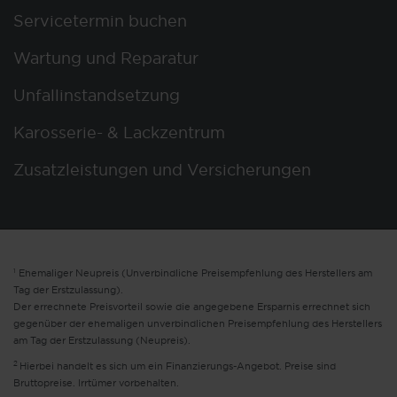
Servicetermin buchen
Wartung und Reparatur
Unfallinstandsetzung
Karosserie- & Lackzentrum
Zusatzleistungen und Versicherungen
1
Ehemaliger Neupreis (Unverbindliche Preisempfehlung des Herstellers am
Tag der Erstzulassung).
Der errechnete Preisvorteil sowie die angegebene Ersparnis errechnet sich
gegenüber der ehemaligen unverbindlichen Preisempfehlung des Herstellers
am Tag der Erstzulassung (Neupreis).
2
Hierbei handelt es sich um ein Finanzierungs-Angebot. Preise sind
Bruttopreise. Irrtümer vorbehalten.