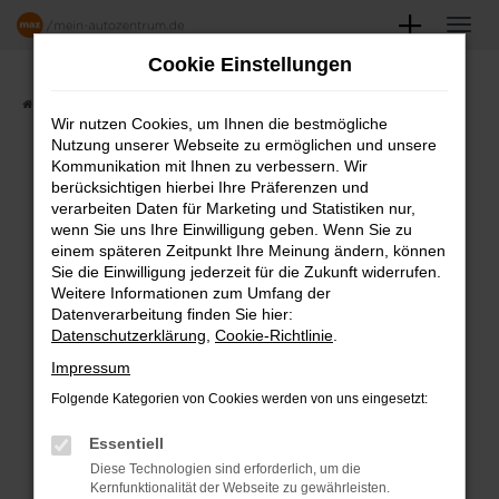
Zum
Hauptinhalt
Cookie Einstellungen
springen
Startseite
Angebote
Fahrzeugmarkt
Wir nutzen Cookies, um Ihnen die bestmögliche
Nutzung unserer Webseite zu ermöglichen und unsere
FAHRZEUGSHOWROOM
Kommunikation mit Ihnen zu verbessern. Wir
berücksichtigen hierbei Ihre Präferenzen und
verarbeiten Daten für Marketing und Statistiken nur,
wenn Sie uns Ihre Einwilligung geben. Wenn Sie zu
einem späteren Zeitpunkt Ihre Meinung ändern, können
Fehler: Network Error
Sie die Einwilligung jederzeit für die Zukunft widerrufen.
Weitere Informationen zum Umfang der
Beim Laden ist ein Fehler aufgetreten.
Datenverarbeitung finden Sie hier:
Datenschutzerklärung
,
Cookie-Richtlinie
.
Hier sind ein paar Tipps, die dir helfen können:
Impressum
Überprüfe deine Firewall und deine
Folgende Kategorien von Cookies werden von uns eingesetzt:
Internetverbindung.
Laden andere Webseiten, zum Beispiel
Essentiell
deine Suchmaschine?
Diese Technologien sind erforderlich, um die
Kernfunktionalität der Webseite zu gewährleisten.