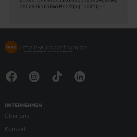
cmlza3kiOiBmYWxzZQogIH0KfQ==
UNTERNEHMEN
Über uns
Kontakt