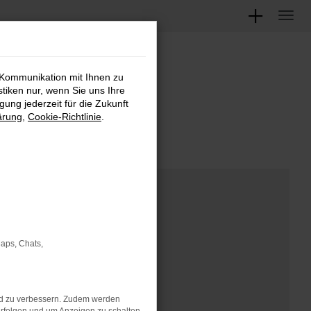
 Kommunikation mit Ihnen zu
M
stiken nur, wenn Sie uns Ihre
ung jederzeit für die Zukunft
ärung
,
Cookie-Richtlinie
.
Maps, Chats,
nd zu verbessern. Zudem werden