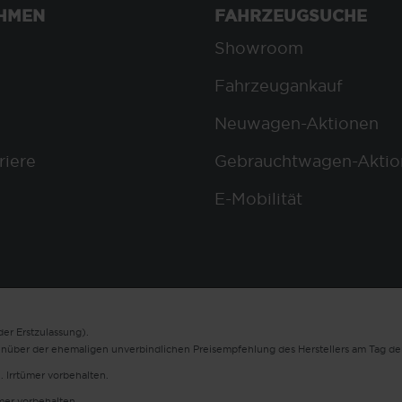
HMEN
FAHRZEUGSUCHE
Showroom
Fahrzeugankauf
Neuwagen-Aktionen
riere
Gebrauchtwagen-Aktio
E-Mobilität
er Erstzulassung).
enüber der ehemaligen unverbindlichen Preisempfehlung des Herstellers am Tag der
. Irrtümer vorbehalten.
ümer vorbehalten.