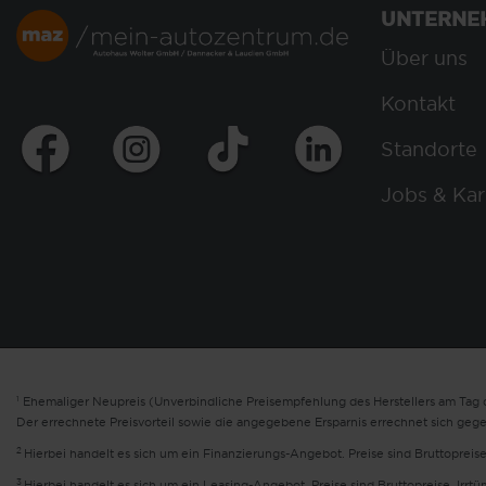
UNTERNE
Über uns
Kontakt
Standorte
Jobs & Kar
1
Ehemaliger Neupreis (Unverbindliche Preisempfehlung des Herstellers am Tag d
Der errechnete Preisvorteil sowie die angegebene Ersparnis errechnet sich geg
2
Hierbei handelt es sich um ein Finanzierungs-Angebot. Preise sind Bruttopreise
3
Hierbei handelt es sich um ein Leasing-Angebot. Preise sind Bruttopreise. Irrt