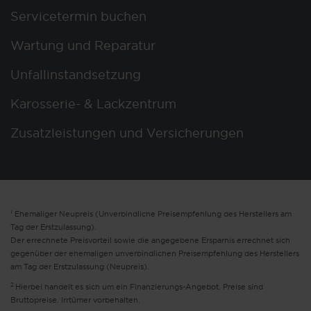
Servicetermin buchen
Wartung und Reparatur
Unfallinstandsetzung
Karosserie- & Lackzentrum
Zusatzleistungen und Versicherungen
1
Ehemaliger Neupreis (Unverbindliche Preisempfehlung des Herstellers am
Tag der Erstzulassung).
Der errechnete Preisvorteil sowie die angegebene Ersparnis errechnet sich
gegenüber der ehemaligen unverbindlichen Preisempfehlung des Herstellers
am Tag der Erstzulassung (Neupreis).
2
Hierbei handelt es sich um ein Finanzierungs-Angebot. Preise sind
Bruttopreise. Irrtümer vorbehalten.