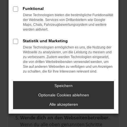
Prüfe deine Browsererweiterungen.
Manche Erweiterungen, wie Werbeblocker,
Funktional
können das Laden bestimmter Seiten
Diese Technologien bieten die bestmögliche Funktionalität
der Webseite. Services von Drittanbietern wie Google
verhindern. Funktioniert die Seite in einem
Maps, Chats, Fahrzeugbewertungssystem und weitere
anderen Browser oder in einem privaten
werden aktiviert.
Fenster?
Statistik und Marketing
Starte dein Gerät neu.
Diese Technologien ermöglichen es uns, die Nutzung der
Das kann manchmal helfen,
Webseite zu analysieren, um die Leistung zu messen und
zu verbessern. Zudem werden Technologien eingesetzt,
vorübergehende Probleme zu beheben.
die von dritten Werbetreibenden verwendet werden, um
Stelle sicher, dass dein Browser und dein
Sie auf anderen Webseiten zu verfolgen und um Anzeigen
zu schalten, die für Ihre Interessen relevant sind.
Betriebssystem auf dem neuesten Stand
sind.
Speichern
Veraltete Software birgt nicht nur ein
Sicherheitsrisiko, sondern kann auch dazu
Optionale Cookies ablehnen
führen, dass bestimmte Funktionen nicht
Alle akzeptieren
mehr unterstützt werden.
Wende dich an den Webseitenbetreiber.
Wenn du alle oben genannten Schritte