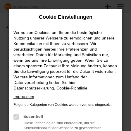
Zum
Hauptinhalt
Cookie Einstellungen
springen
Startseite
Angebote
Fahrzeugmarkt
Wir nutzen Cookies, um Ihnen die bestmögliche
Nutzung unserer Webseite zu ermöglichen und unsere
FAHRZEUGSHOWROOM
Kommunikation mit Ihnen zu verbessern. Wir
berücksichtigen hierbei Ihre Präferenzen und
verarbeiten Daten für Marketing und Statistiken nur,
wenn Sie uns Ihre Einwilligung geben. Wenn Sie zu
einem späteren Zeitpunkt Ihre Meinung ändern, können
Fehler: Network Error
Sie die Einwilligung jederzeit für die Zukunft widerrufen.
Weitere Informationen zum Umfang der
Beim Laden ist ein Fehler aufgetreten.
Datenverarbeitung finden Sie hier:
Datenschutzerklärung
,
Cookie-Richtlinie
.
Hier sind ein paar Tipps, die dir helfen können:
Impressum
Überprüfe deine Firewall und deine
Folgende Kategorien von Cookies werden von uns eingesetzt:
Internetverbindung.
Laden andere Webseiten, zum Beispiel
Essentiell
deine Suchmaschine?
Diese Technologien sind erforderlich, um die
Kernfunktionalität der Webseite zu gewährleisten.