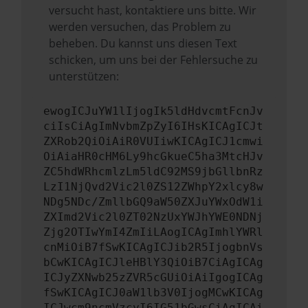
versucht hast, kontaktiere uns bitte. Wir
werden versuchen, das Problem zu
beheben. Du kannst uns diesen Text
schicken, um uns bei der Fehlersuche zu
unterstützen:
ewogICJuYW1lIjogIk5ldHdvcmtFcnJv
ciIsCiAgImNvbmZpZyI6IHsKICAgICJt
ZXRob2QiOiAiR0VUIiwKICAgICJ1cmwi
OiAiaHR0cHM6Ly9hcGkueC5ha3MtcHJv
ZC5hdWRhcmlzLm5ldC92MS9jbGllbnRz
LzI1NjQvd2Vic2l0ZS12ZWhpY2xlcy8w
NDg5NDc/ZmllbGQ9aW50ZXJuYWxOdW1i
ZXImd2Vic2l0ZT02NzUxYWJhYWE0NDNj
Zjg2OTIwYmI4ZmIiLAogICAgImhlYWRl
cnMiOiB7fSwKICAgICJib2R5IjogbnVs
bCwKICAgICJleHBlY3QiOiB7CiAgICAg
ICJyZXNwb25zZVR5cGUiOiAiIgogICAg
fSwKICAgICJ0aW1lb3V0IjogMCwKICAg
ICJwcm9ncmVzcyI6IG51bGwsCiAgICAi