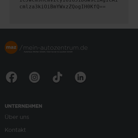
cmlza3kiOiBmYWxzZQogIH0KfQ==
UNTERNEHMEN
Über uns
Kontakt