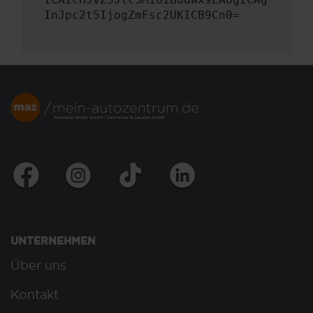
InJpc2t5IjogZmFsc2UKICB9Cn0=
UNTERNEHMEN
Über uns
Kontakt