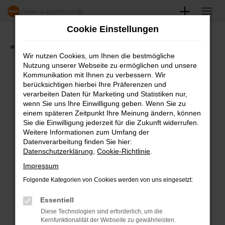
Zum
Hauptinhalt
Cookie Einstellungen
springen
Startseite
Angebote
Fahrzeugmarkt
Wir nutzen Cookies, um Ihnen die bestmögliche
Nutzung unserer Webseite zu ermöglichen und unsere
FAHRZEUGSHOWROOM
Kommunikation mit Ihnen zu verbessern. Wir
berücksichtigen hierbei Ihre Präferenzen und
verarbeiten Daten für Marketing und Statistiken nur,
wenn Sie uns Ihre Einwilligung geben. Wenn Sie zu
einem späteren Zeitpunkt Ihre Meinung ändern, können
Fehler: Network Error
Sie die Einwilligung jederzeit für die Zukunft widerrufen.
Weitere Informationen zum Umfang der
Beim Laden ist ein Fehler aufgetreten.
Datenverarbeitung finden Sie hier:
Datenschutzerklärung
,
Cookie-Richtlinie
.
Hier sind ein paar Tipps, die dir helfen können:
Impressum
Überprüfe deine Firewall und deine
Folgende Kategorien von Cookies werden von uns eingesetzt:
Internetverbindung.
Laden andere Webseiten, zum Beispiel
Essentiell
deine Suchmaschine?
Diese Technologien sind erforderlich, um die
Kernfunktionalität der Webseite zu gewährleisten.