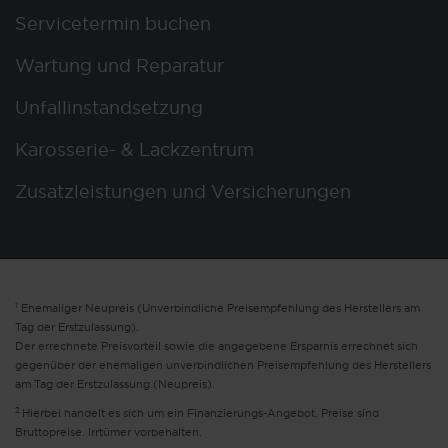
Servicetermin buchen
Wartung und Reparatur
Unfallinstandsetzung
Karosserie- & Lackzentrum
Zusatzleistungen und Versicherungen
1
Ehemaliger Neupreis (Unverbindliche Preisempfehlung des Herstellers am
Tag der Erstzulassung).
Der errechnete Preisvorteil sowie die angegebene Ersparnis errechnet sich
gegenüber der ehemaligen unverbindlichen Preisempfehlung des Herstellers
am Tag der Erstzulassung (Neupreis).
2
Hierbei handelt es sich um ein Finanzierungs-Angebot. Preise sind
Bruttopreise. Irrtümer vorbehalten.