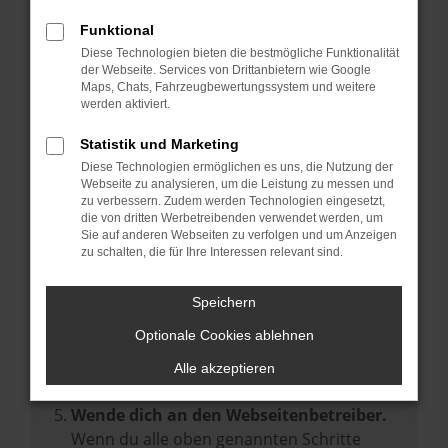
Prüfe deine Browsererweiterungen.
Manche Erweiterungen, wie Werbeblocker,
Funktional
können das Laden bestimmter Seiten
Diese Technologien bieten die bestmögliche Funktionalität
der Webseite. Services von Drittanbietern wie Google
verhindern. Funktioniert die Seite in einem
Maps, Chats, Fahrzeugbewertungssystem und weitere
anderen Browser oder in einem privaten
werden aktiviert.
Fenster?
Statistik und Marketing
Starte dein Gerät neu.
Diese Technologien ermöglichen es uns, die Nutzung der
Das kann manchmal helfen,
Webseite zu analysieren, um die Leistung zu messen und
zu verbessern. Zudem werden Technologien eingesetzt,
vorübergehende Probleme zu beheben.
die von dritten Werbetreibenden verwendet werden, um
Stelle sicher, dass dein Browser und dein
Sie auf anderen Webseiten zu verfolgen und um Anzeigen
zu schalten, die für Ihre Interessen relevant sind.
Betriebssystem auf dem neuesten Stand
sind.
Speichern
Veraltete Software birgt nicht nur ein
Sicherheitsrisiko, sondern kann auch dazu
Optionale Cookies ablehnen
führen, dass bestimmte Funktionen nicht
Alle akzeptieren
mehr unterstützt werden.
Wende dich an den Webseitenbetreiber.
Wenn du alle oben genannten Schritte