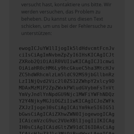
versucht hast, kontaktiere uns bitte. Wir
werden versuchen, das Problem zu
beheben. Du kannst uns diesen Text
schicken, um uns bei der Fehlersuche zu
unterstützen:
ewogICJuYW1lIjogIk5ldHdvcmtFcnJv
ciIsCiAgImNvbmZpZyI6IHsKICAgICJt
ZXRob2QiOiAiR0VUIiwKICAgICJ1cmwi
OiAiaHR0cHM6Ly9hcGkueC5ha3MtcHJv
ZC5hdWRhcmlzLm5ldC92MS9jbGllbnRz
LzI1NjQvd2Vic2l0ZS12ZWhpY2xlcy9D
MDAxMzM1P2ZpZWxkPWludGVybmFsTnVt
YmVyJndlYnNpdGU9Njc1MWFiYWFhNDQz
Y2Y4NjkyMGJiOGZiIiwKICAgICJoZWFk
ZXJzIjoge30sCiAgICAiYm9keSI6IG51
bGwsCiAgICAiZXhwZWN0IjogewogICAg
ICAicmVzcG9uc2VUeXBlIjogIiIKICAg
IH0sCiAgICAidGltZW91dCI6IDAsCiAg
ICAicHJvZ3Jlc3MiOiBudWxsLAogICAg