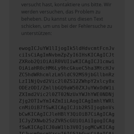
versucht hast, kontaktiere uns bitte. Wir
werden versuchen, das Problem zu
beheben. Du kannst uns diesen Text
schicken, um uns bei der Fehlersuche zu
unterstützen:
ewogICJuYW1lIjogIk5ldHdvcmtFcnJv
ciIsCiAgImNvbmZpZyI6IHsKICAgICJt
ZXRob2QiOiAiR0VUIiwKICAgICJ1cmwi
OiAiaHR0cHM6Ly9hcGkueC5ha3MtcHJv
ZC5hdWRhcmlzLm5ldC92MS9jbGllbnRz
LzI1NjQvd2Vic2l0ZS12ZWhpY2xlcy8x
ODEzODI/ZmllbGQ9aW50ZXJuYWxOdW1i
ZXImd2Vic2l0ZT02NzUxYWJhYWE0NDNj
Zjg2OTIwYmI4ZmIiLAogICAgImhlYWRl
cnMiOiB7fSwKICAgICJib2R5IjogbnVs
bCwKICAgICJleHBlY3QiOiB7CiAgICAg
ICJyZXNwb25zZVR5cGUiOiAiIgogICAg
fSwKICAgICJ0aW1lb3V0IjogMCwKICAg
ICJwcm9ncmVzcyI6IG51bGwsCiAgICAi