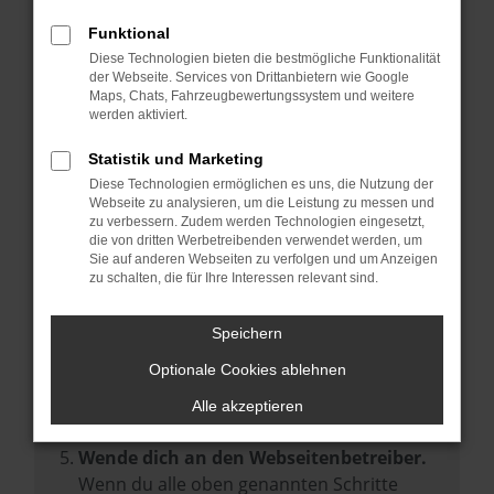
Prüfe deine Browsererweiterungen.
Manche Erweiterungen, wie Werbeblocker,
Funktional
können das Laden bestimmter Seiten
Diese Technologien bieten die bestmögliche Funktionalität
der Webseite. Services von Drittanbietern wie Google
verhindern. Funktioniert die Seite in einem
Maps, Chats, Fahrzeugbewertungssystem und weitere
anderen Browser oder in einem privaten
werden aktiviert.
Fenster?
Statistik und Marketing
Starte dein Gerät neu.
Diese Technologien ermöglichen es uns, die Nutzung der
Das kann manchmal helfen,
Webseite zu analysieren, um die Leistung zu messen und
zu verbessern. Zudem werden Technologien eingesetzt,
vorübergehende Probleme zu beheben.
die von dritten Werbetreibenden verwendet werden, um
Stelle sicher, dass dein Browser und dein
Sie auf anderen Webseiten zu verfolgen und um Anzeigen
zu schalten, die für Ihre Interessen relevant sind.
Betriebssystem auf dem neuesten Stand
sind.
Speichern
Veraltete Software birgt nicht nur ein
Sicherheitsrisiko, sondern kann auch dazu
Optionale Cookies ablehnen
führen, dass bestimmte Funktionen nicht
Alle akzeptieren
mehr unterstützt werden.
Wende dich an den Webseitenbetreiber.
Wenn du alle oben genannten Schritte