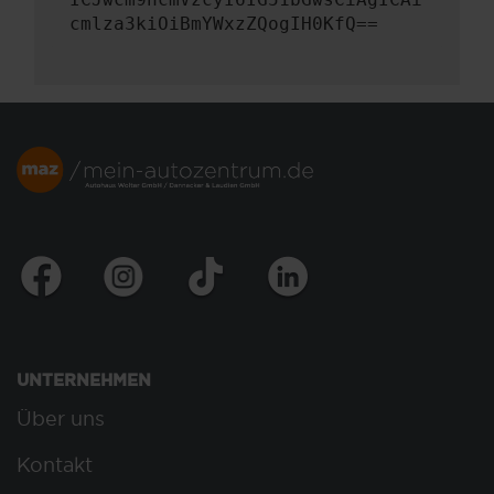
cmlza3kiOiBmYWxzZQogIH0KfQ==
UNTERNEHMEN
Über uns
Kontakt