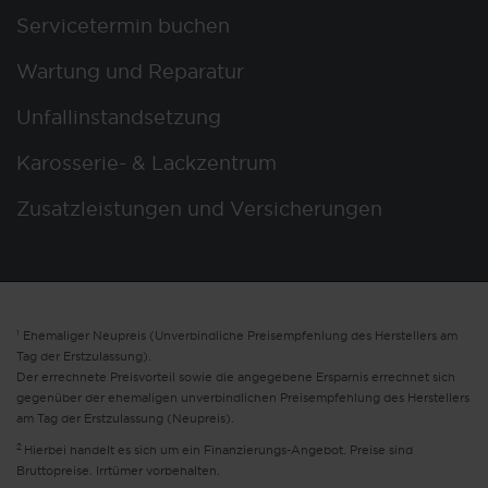
Servicetermin buchen
Wartung und Reparatur
Unfallinstandsetzung
Karosserie- & Lackzentrum
Zusatzleistungen und Versicherungen
1
Ehemaliger Neupreis (Unverbindliche Preisempfehlung des Herstellers am
Tag der Erstzulassung).
Der errechnete Preisvorteil sowie die angegebene Ersparnis errechnet sich
gegenüber der ehemaligen unverbindlichen Preisempfehlung des Herstellers
am Tag der Erstzulassung (Neupreis).
2
Hierbei handelt es sich um ein Finanzierungs-Angebot. Preise sind
Bruttopreise. Irrtümer vorbehalten.