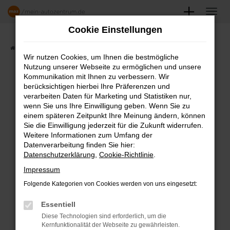
Zum
Hauptinhalt
Cookie Einstellungen
springen
Startseite
Angebote
Fahrzeugmarkt
Wir nutzen Cookies, um Ihnen die bestmögliche
Nutzung unserer Webseite zu ermöglichen und unsere
FAHRZEUGSHOWROOM
Kommunikation mit Ihnen zu verbessern. Wir
berücksichtigen hierbei Ihre Präferenzen und
verarbeiten Daten für Marketing und Statistiken nur,
wenn Sie uns Ihre Einwilligung geben. Wenn Sie zu
einem späteren Zeitpunkt Ihre Meinung ändern, können
Fehler: Network Error
Sie die Einwilligung jederzeit für die Zukunft widerrufen.
Weitere Informationen zum Umfang der
Beim Laden ist ein Fehler aufgetreten.
Datenverarbeitung finden Sie hier:
Datenschutzerklärung
,
Cookie-Richtlinie
.
Hier sind ein paar Tipps, die dir helfen können:
Impressum
Überprüfe deine Firewall und deine
Folgende Kategorien von Cookies werden von uns eingesetzt:
Internetverbindung.
Laden andere Webseiten, zum Beispiel
Essentiell
deine Suchmaschine?
Diese Technologien sind erforderlich, um die
Kernfunktionalität der Webseite zu gewährleisten.