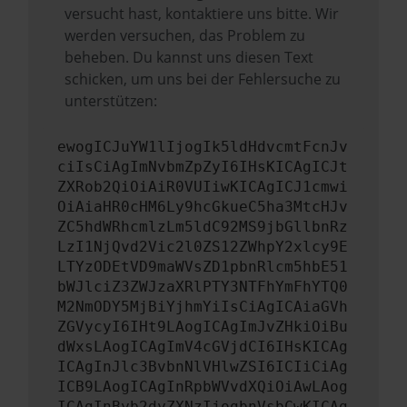
versucht hast, kontaktiere uns bitte. Wir
werden versuchen, das Problem zu
beheben. Du kannst uns diesen Text
schicken, um uns bei der Fehlersuche zu
unterstützen:
ewogICJuYW1lIjogIk5ldHdvcmtFcnJv
ciIsCiAgImNvbmZpZyI6IHsKICAgICJt
ZXRob2QiOiAiR0VUIiwKICAgICJ1cmwi
OiAiaHR0cHM6Ly9hcGkueC5ha3MtcHJv
ZC5hdWRhcmlzLm5ldC92MS9jbGllbnRz
LzI1NjQvd2Vic2l0ZS12ZWhpY2xlcy9E
LTYzODEtVD9maWVsZD1pbnRlcm5hbE51
bWJlciZ3ZWJzaXRlPTY3NTFhYmFhYTQ0
M2NmODY5MjBiYjhmYiIsCiAgICAiaGVh
ZGVycyI6IHt9LAogICAgImJvZHkiOiBu
dWxsLAogICAgImV4cGVjdCI6IHsKICAg
ICAgInJlc3BvbnNlVHlwZSI6ICIiCiAg
ICB9LAogICAgInRpbWVvdXQiOiAwLAog
ICAgInByb2dyZXNzIjogbnVsbCwKICAg