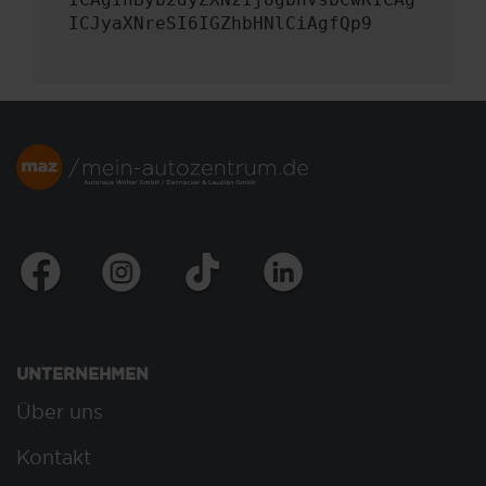
ICJyaXNreSI6IGZhbHNlCiAgfQp9
UNTERNEHMEN
Über uns
Kontakt