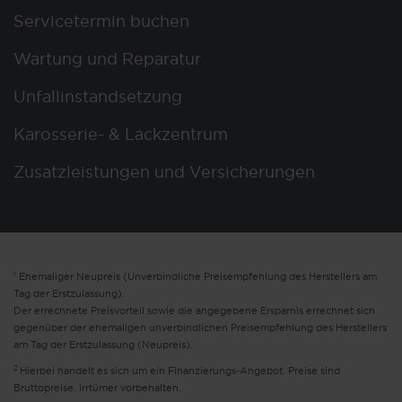
Servicetermin buchen
Wartung und Reparatur
Unfallinstandsetzung
Karosserie- & Lackzentrum
Zusatzleistungen und Versicherungen
1
Ehemaliger Neupreis (Unverbindliche Preisempfehlung des Herstellers am
Tag der Erstzulassung).
Der errechnete Preisvorteil sowie die angegebene Ersparnis errechnet sich
gegenüber der ehemaligen unverbindlichen Preisempfehlung des Herstellers
am Tag der Erstzulassung (Neupreis).
2
Hierbei handelt es sich um ein Finanzierungs-Angebot. Preise sind
Bruttopreise. Irrtümer vorbehalten.