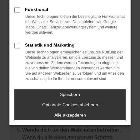
Prüfe deine Browsererweiterungen.
Manche Erweiterungen, wie Werbeblocker,
Funktional
können das Laden bestimmter Seiten
Diese Technologien bieten die bestmögliche Funktionalität
der Webseite. Services von Drittanbietern wie Google
verhindern. Funktioniert die Seite in einem
Maps, Chats, Fahrzeugbewertungssystem und weitere
anderen Browser oder in einem privaten
werden aktiviert.
Fenster?
Statistik und Marketing
Starte dein Gerät neu.
Diese Technologien ermöglichen es uns, die Nutzung der
Das kann manchmal helfen,
Webseite zu analysieren, um die Leistung zu messen und
zu verbessern. Zudem werden Technologien eingesetzt,
vorübergehende Probleme zu beheben.
die von dritten Werbetreibenden verwendet werden, um
Stelle sicher, dass dein Browser und dein
Sie auf anderen Webseiten zu verfolgen und um Anzeigen
zu schalten, die für Ihre Interessen relevant sind.
Betriebssystem auf dem neuesten Stand
sind.
Speichern
Veraltete Software birgt nicht nur ein
Sicherheitsrisiko, sondern kann auch dazu
Optionale Cookies ablehnen
führen, dass bestimmte Funktionen nicht
Alle akzeptieren
mehr unterstützt werden.
Wende dich an den Webseitenbetreiber.
Wenn du alle oben genannten Schritte