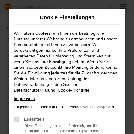
Zum
Hauptinhalt
Cookie Einstellungen
springen
Startseite
Angebote
Fahrzeugmarkt
Wir nutzen Cookies, um Ihnen die bestmögliche
Nutzung unserer Webseite zu ermöglichen und unsere
FAHRZEUGSHOWROOM
Kommunikation mit Ihnen zu verbessern. Wir
berücksichtigen hierbei Ihre Präferenzen und
verarbeiten Daten für Marketing und Statistiken nur,
wenn Sie uns Ihre Einwilligung geben. Wenn Sie zu
einem späteren Zeitpunkt Ihre Meinung ändern, können
Fehler: Network Error
Sie die Einwilligung jederzeit für die Zukunft widerrufen.
Weitere Informationen zum Umfang der
Beim Laden ist ein Fehler aufgetreten.
Datenverarbeitung finden Sie hier:
Datenschutzerklärung
,
Cookie-Richtlinie
.
Hier sind ein paar Tipps, die dir helfen können:
Impressum
Überprüfe deine Firewall und deine
Folgende Kategorien von Cookies werden von uns eingesetzt:
Internetverbindung.
Laden andere Webseiten, zum Beispiel
Essentiell
deine Suchmaschine?
Diese Technologien sind erforderlich, um die
Kernfunktionalität der Webseite zu gewährleisten.