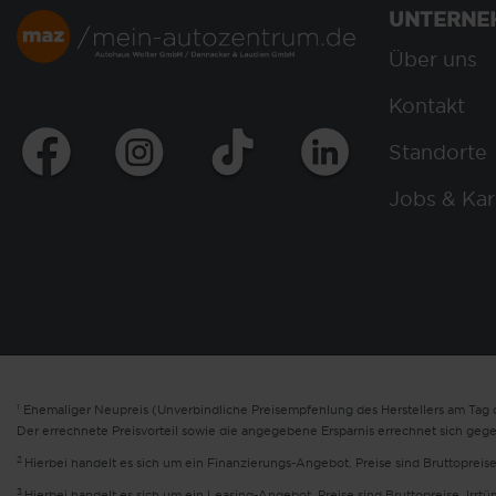
UNTERNE
Über uns
Kontakt
Standorte
Jobs & Kar
1
Ehemaliger Neupreis (Unverbindliche Preisempfehlung des Herstellers am Tag d
Der errechnete Preisvorteil sowie die angegebene Ersparnis errechnet sich geg
2
Hierbei handelt es sich um ein Finanzierungs-Angebot. Preise sind Bruttopreise
3
Hierbei handelt es sich um ein Leasing-Angebot. Preise sind Bruttopreise. Irrt