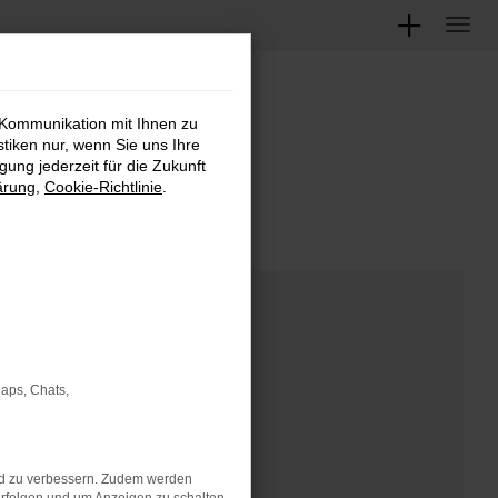
 Kommunikation mit Ihnen zu
M
stiken nur, wenn Sie uns Ihre
ung jederzeit für die Zukunft
ärung
,
Cookie-Richtlinie
.
Maps, Chats,
nd zu verbessern. Zudem werden