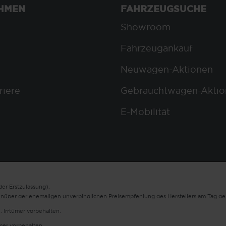
HMEN
FAHRZEUGSUCHE
Showroom
Fahrzeugankauf
Neuwagen-Aktionen
riere
Gebrauchtwagen-Aktio
E-Mobilität
er Erstzulassung).
enüber der ehemaligen unverbindlichen Preisempfehlung des Herstellers am Tag der
. Irrtümer vorbehalten.
ümer vorbehalten.