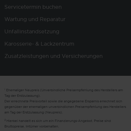
Servicetermin buchen
Wartung und Reparatur
Unfallinstandsetzung
Karosserie- & Lackzentrum
Zusatzleistungen und Versicherungen
1
Ehemaliger Neupreis (Unverbindliche Preisempfehlung des Herstellers am
Tag der Erstzulassung).
Der errechnete Preisvorteil sowie die angegebene Ersparnis errechnet sich
gegenüber der ehemaligen unverbindlichen Preisempfehlung des Herstellers
am Tag der Erstzulassung (Neupreis).
2
Hierbei handelt es sich um ein Finanzierungs-Angebot. Preise sind
Bruttopreise. Irrtümer vorbehalten.