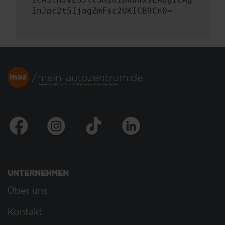
InJpc2t5IjogZmFsc2UKICB9Cn0=
UNTERNEHMEN
Über uns
Kontakt