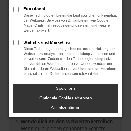
Prüfe deine Browsererweiterungen.
Manche Erweiterungen, wie Werbeblocker,
Funktional
können das Laden bestimmter Seiten
Diese Technologien bieten die bestmögliche Funktionalität
der Webseite. Services von Drittanbietern wie Google
verhindern. Funktioniert die Seite in einem
Maps, Chats, Fahrzeugbewertungssystem und weitere
anderen Browser oder in einem privaten
werden aktiviert.
Fenster?
Statistik und Marketing
Starte dein Gerät neu.
Diese Technologien ermöglichen es uns, die Nutzung der
Das kann manchmal helfen,
Webseite zu analysieren, um die Leistung zu messen und
zu verbessern. Zudem werden Technologien eingesetzt,
vorübergehende Probleme zu beheben.
die von dritten Werbetreibenden verwendet werden, um
Stelle sicher, dass dein Browser und dein
Sie auf anderen Webseiten zu verfolgen und um Anzeigen
zu schalten, die für Ihre Interessen relevant sind.
Betriebssystem auf dem neuesten Stand
sind.
Speichern
Veraltete Software birgt nicht nur ein
Sicherheitsrisiko, sondern kann auch dazu
Optionale Cookies ablehnen
führen, dass bestimmte Funktionen nicht
Alle akzeptieren
mehr unterstützt werden.
Wende dich an den Webseitenbetreiber.
Wenn du alle oben genannten Schritte