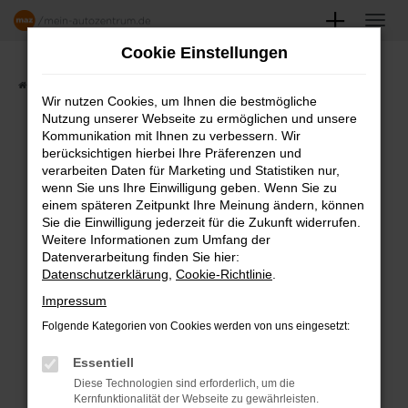
Zum
Hauptinhalt
Cookie Einstellungen
springen
Startseite
Angebote
Fahrzeugmarkt
Wir nutzen Cookies, um Ihnen die bestmögliche
Nutzung unserer Webseite zu ermöglichen und unsere
FAHRZEUGSHOWROOM
Kommunikation mit Ihnen zu verbessern. Wir
berücksichtigen hierbei Ihre Präferenzen und
verarbeiten Daten für Marketing und Statistiken nur,
wenn Sie uns Ihre Einwilligung geben. Wenn Sie zu
einem späteren Zeitpunkt Ihre Meinung ändern, können
Fehler: Network Error
Sie die Einwilligung jederzeit für die Zukunft widerrufen.
Weitere Informationen zum Umfang der
Beim Laden ist ein Fehler aufgetreten.
Datenverarbeitung finden Sie hier:
Datenschutzerklärung
,
Cookie-Richtlinie
.
Hier sind ein paar Tipps, die dir helfen können:
Impressum
Überprüfe deine Firewall und deine
Folgende Kategorien von Cookies werden von uns eingesetzt:
Internetverbindung.
Laden andere Webseiten, zum Beispiel
Essentiell
deine Suchmaschine?
Diese Technologien sind erforderlich, um die
Kernfunktionalität der Webseite zu gewährleisten.