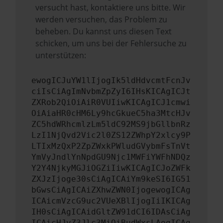
versucht hast, kontaktiere uns bitte. Wir
werden versuchen, das Problem zu
beheben. Du kannst uns diesen Text
schicken, um uns bei der Fehlersuche zu
unterstützen:
ewogICJuYW1lIjogIk5ldHdvcmtFcnJv
ciIsCiAgImNvbmZpZyI6IHsKICAgICJt
ZXRob2QiOiAiR0VUIiwKICAgICJ1cmwi
OiAiaHR0cHM6Ly9hcGkueC5ha3MtcHJv
ZC5hdWRhcmlzLm5ldC92MS9jbGllbnRz
LzI1NjQvd2Vic2l0ZS12ZWhpY2xlcy9P
LTIxMzQxP2ZpZWxkPWludGVybmFsTnVt
YmVyJndlYnNpdGU9Njc1MWFiYWFhNDQz
Y2Y4NjkyMGJiOGZiIiwKICAgICJoZWFk
ZXJzIjoge30sCiAgICAiYm9keSI6IG51
bGwsCiAgICAiZXhwZWN0IjogewogICAg
ICAicmVzcG9uc2VUeXBlIjogIiIKICAg
IH0sCiAgICAidGltZW91dCI6IDAsCiAg
ICAicHJvZ3Jlc3MiOiBudWxsLAogICAg