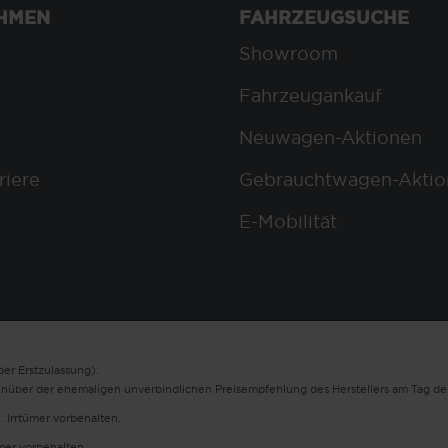
HMEN
FAHRZEUGSUCHE
Showroom
Fahrzeugankauf
Neuwagen-Aktionen
riere
Gebrauchtwagen-Aktio
E-Mobilität
er Erstzulassung).
enüber der ehemaligen unverbindlichen Preisempfehlung des Herstellers am Tag der
. Irrtümer vorbehalten.
ümer vorbehalten.