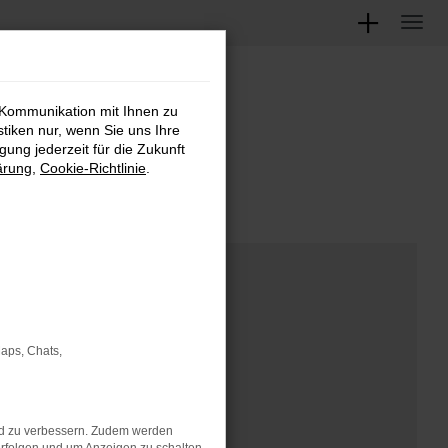
 Kommunikation mit Ihnen zu
M
stiken nur, wenn Sie uns Ihre
ung jederzeit für die Zukunft
ärung
,
Cookie-Richtlinie
.
Maps, Chats,
nd zu verbessern. Zudem werden