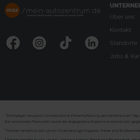
UNTERNE
Über uns
Kontakt
Standorte
Jobs & Kar
1
Ehemaliger Neupreis (Unverbindliche Preisempfehlung des Herstellers am Tag d
Der errechnete Preisvorteil sowie die angegebene Ersparnis errechnet sich geg
2
Hierbei handelt es sich um ein Finanzierungs-Angebot. Preise sind Bruttopreise
3
Hierbei handelt es sich um ein Leasing-Angebot. Preise sind Bruttopreise. Irrt